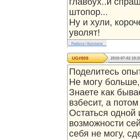
главбух..и спра
штопор...
Ну и хули, короч
уволят!
Работа / Коллеги
UG#909
2010-07-02 10:2
Поделитесь опыт
Не могу больше, 
Знаете как бывае
взбесит, а пото
Остаться одной 
возможности сей
себя не могу, с