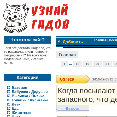
Что это за сайт?
Главная
|
Посл
Добавить
Тебя всё достало, надоело, что-
то раздражает, или попросту
Главная
говоря, бесит? Тут все такие.
Поделись с нами, и станет
легче.
...
1
18
19
20
21
Категории
UG#929
2010-07-05 23:0
Базовая
Когда посылают на
Бабушки / Дедушки
Выпивка / Пьянка
запасного, что де
Гопники / Хулиганы
Дети
Еда
Базовая
Животные
Инет