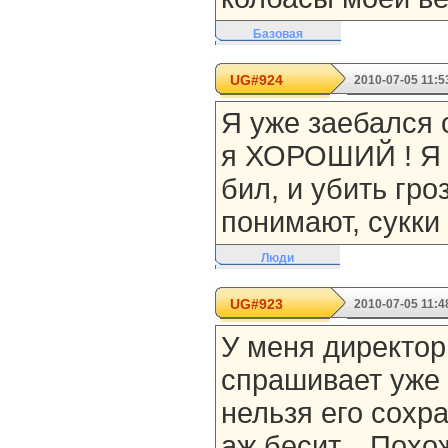
Базовая
UG#924
2010-07-05 11:5
Я уже заебался 
я ХОРОШИЙ ! Я и
бил, и убить гро
понимают, сукки б
Люди
UG#923
2010-07-05 11:4
У меня директо
спрашивает уже 
нельзя его сохр
аж бесит... Похо