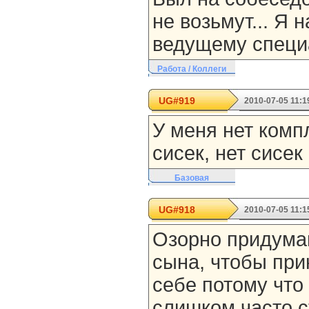
не возьмут... Я 
ведущему специал
Работа / Коллеги
UG#919
2010-07-05 11:1
У меня нет комп
сисек, нет сисек
Базовая
UG#918
2010-07-05 11:1
Озорно придуман
сына, чтобы при
себе потому что
слишком часто с