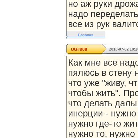
но аж руки дрожа
надо переделать,
все из рук валит
Базовая
UG#908
2010-07-02 10:2
Как мне все над
пялюсь в стену 
что уже "живу, ч
чтобы жить". Пр
что делать даль
инерции - нужно 
нужно где-то жит
нужно то, нужно 