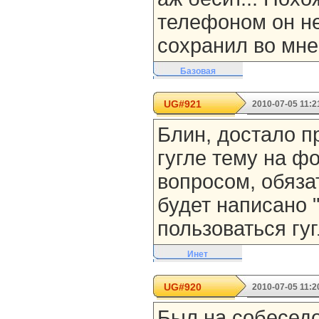
телефоном он не
сохранил во мне.
Базовая
UG#921
2010-07-05 11:2
Блин, достало пр
гугле тему на ф
вопросом, обяза
будет написано 
пользоваться гуг
Инет
UG#920
2010-07-05 11:2
Был на собеседо