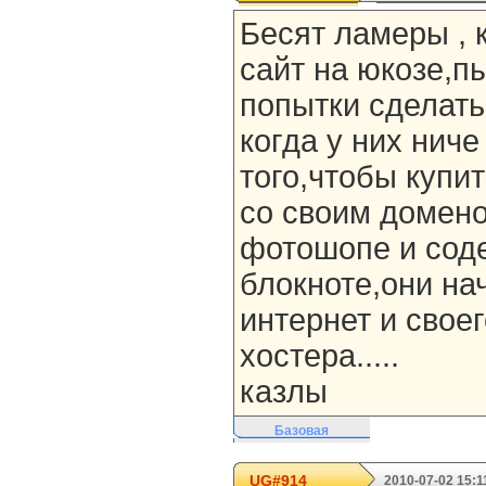
Бесят ламеры , 
сайт на юкозе,п
попытки сделать 
когда у них нич
того,чтобы купи
со своим домено
фотошопе и сод
блокноте,они на
интернет и сво
хостера.....
казлы
Базовая
UG#914
2010-07-02 15:1