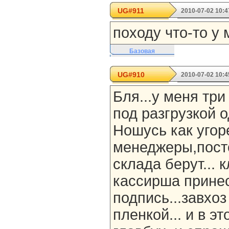
UG#911
2010-07-02 10:4
походу что-то у
Базовая
UG#910
2010-07-02 10:4
Бля...у меня три
под разгрузкой о
Ношусь как угор
менеджеры,посто
склада берут... 
кассирша прине
подпись...завхоз
пленкой... и в э