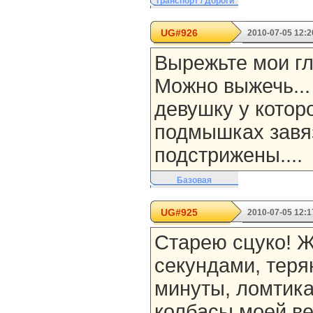
Транспорт / Дороги
UG#926
2010-07-05 12:2
Вырежьте мои гл
Можно выжечь...
девушку у котор
подмышках завяз
подстрижены....
Базовая
UG#925
2010-07-05 12:1
Старею сцуко! Ж
секундами, тер
минуты, ломтика
колбасы моей ве