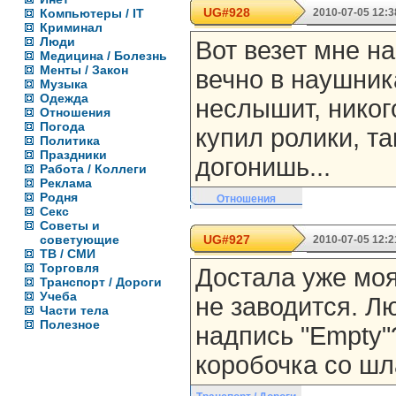
UG#928
Компьютеры / IT
2010-07-05 12:3
Криминал
Люди
Вот везет мне н
Медицина / Болезнь
Менты / Закон
вечно в наушник
Музыка
Одежда
неслышит, никого
Отношения
Погода
купил ролики, та
Политика
Праздники
догонишь...
Работа / Коллеги
Реклама
Родня
Отношения
Секс
Советы и
советующие
UG#927
2010-07-05 12:2
ТВ / СМИ
Торговля
Достала уже моя
Транспорт / Дороги
Учеба
не заводится. Лю
Части тела
Полезное
надпись "Empty"
коробочка со ш