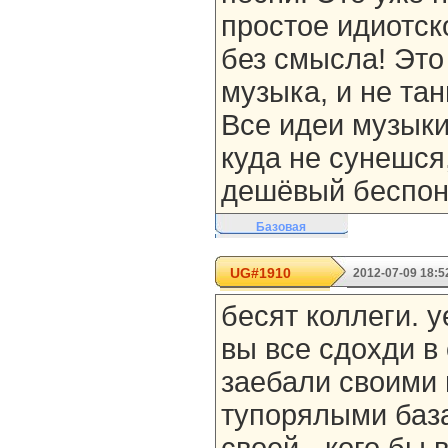
простое идиотско
без смысла! Это
музыка, и не та
Все идеи музыки
куда не сунешся,
дешёвый беспон
Базовая
UG#1910
2012-07-09 18:5
бесят коллеги. 
вы все сдохди в
заебали своими
тупорялыми баз