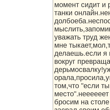
момент сидит и 
танки онлайн.не
долбоеба.неспо
мыслить,запоми
уважать труд же
мне тыкает,мол,
делаешь.если я 
вокруг превраща
дерьмосвалку!уж
орала,просила,
том,что "если ты
место".неееееет
бросим на столе