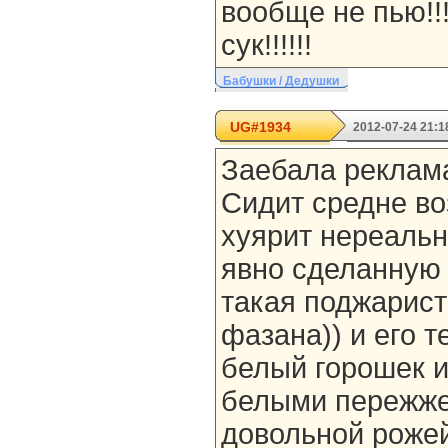
вообще не пью!!!!
сук!!!!!!
Бабушки / Дедушки
UG#1934
2012-07-24 21:1
Заебала реклам
Сидит средне во
хуярит нереальн
явно сделанную 
такая поджарист
фазана)) и его т
белый горошек 
белыми пережже
довольной роже