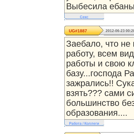
Выбесила ебаный
Секс
UG#1887
2012-06-23 00:2
Заебало, что не
работу, всем ви
работы и свою к
базу...господа Р
зажрались!! Сука
взять??? сами с
большинство бе
образования....
Работа / Коллеги