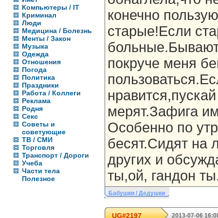
Компьютеры / IT
конечно пользую
Криминал
Люди
старые!Если ста
Медицина / Болезнь
Менты / Закон
больные.Бывают 
Музыка
Одежда
покруче меня бе
Отношения
Погода
пользоваться.Ес
Политика
Праздники
нравится,пускай
Работа / Коллеги
Реклама
мерят.Зафига им
Родня
Секс
Особенно по ут
Советы и
советующие
ТВ / СМИ
бесят.Сидят на 
Торговля
Транспорт / Дороги
других и обсуж
Учеба
Части тела
ты,ой, гандон ты
Полезное
Бабушки / Дедушки
UG#2197
2013-07-06 16:0