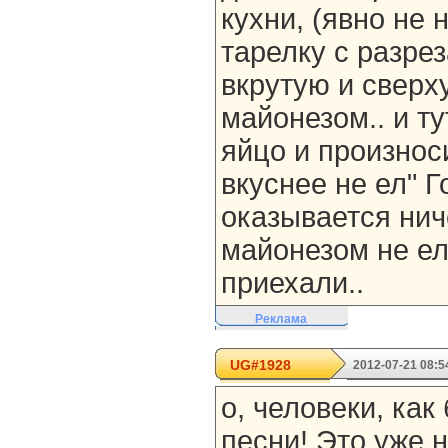
кухни, (явно не 
тарелку с разр
вкрутую и свер
майонезом.. и ту
яйцо и произноси
вкуснее не ел" Г
оказывается нич
майонезом не ел
приехали..
Реклама
UG#1928
2012-07-21 08:5
о, человеки, как
песни! Это уже н