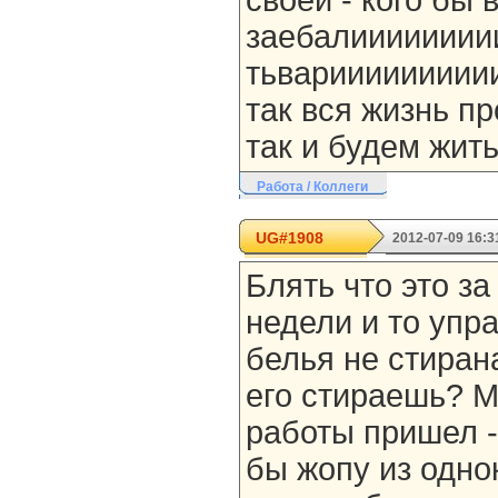
своей - кого бы 
заебалииииииии
тьвариииииииииии
так вся жизнь пр
так и будем жить
Работа / Коллеги
UG#1908
2012-07-09 16:3
Блять что это за
недели и то упр
белья не стирана
его стираешь? Ма
работы пришел - 
бы жопу из одно