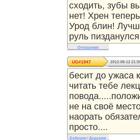
сходить, зубы в
нет! Хрен теперь
Урод блин! Лучш
руль пизданулся
Отношения
UG#1947
2012-08-12 21:5
бесит до ужаса 
читать тебе лекц
повода.....полож
не на своё мест
наорать обязател
просто....
Бабушки / Дедушки