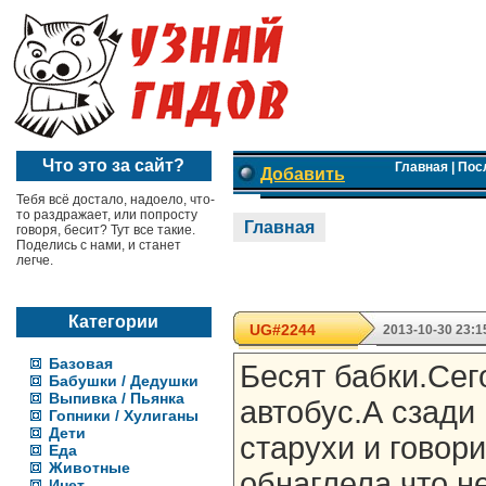
Что это за сайт?
Главная
|
Пос
Добавить
Тебя всё достало, надоело, что-
то раздражает, или попросту
Главная
говоря, бесит? Тут все такие.
Поделись с нами, и станет
легче.
Категории
UG#2244
2013-10-30 23:1
Базовая
Бесят бабки.Сег
Бабушки / Дедушки
Выпивка / Пьянка
автобус.А сзади
Гопники / Хулиганы
Дети
старухи и говор
Еда
Животные
обнаглела,что н
Инет