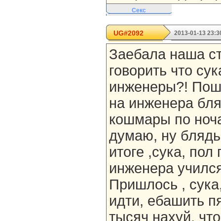
Секс
UG#2092
2013-01-13 23:3
Заебала наша ст
говорить что су
инженеры?! Пош
на инженера бля
кошмары по ноча
думаю, ну блядь
итоге ,сука, пол
инженера учился 
Пришлось , сука
идти, ебашить п
тысяч нахуй, что