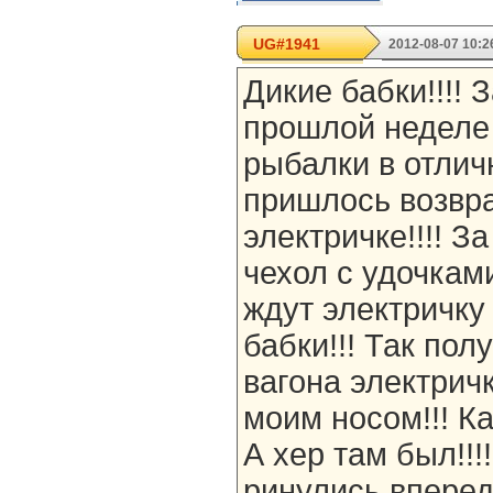
UG#1941
2012-08-07 10:2
Дикие бабки!!!! З
прошлой неделе
рыбалки в отлич
пришлось возвр
электричке!!!! З
чехол с удочкам
ждут электричку
бабки!!! Так пол
вагона электрич
моим носом!!! Ка
А хер там был!!!
ринулись вперед