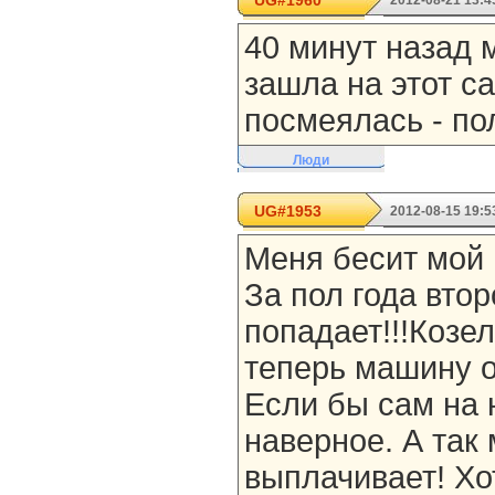
UG#1960
2012-08-21 13:4
40 минут назад м
зашла на этот са
посмеялась - по
Люди
UG#1953
2012-08-15 19:5
Меня бесит мой м
За пол года вто
попадает!!!Козел!
теперь машину о
Если бы сам на 
наверное. А так
выплачивает! Хо