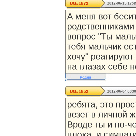
UG#1872
2012-06-15 17:4
А меня вот бесит
родственниками 
вопрос "Ты маль
тебя мальчик ест
хочу" реагируют 
на глазах себе н
Родня
UG#1852
2012-06-04 00:0
ребята, это прос
везет в личной ж
Вроде ты и по-ч
плоха, и симпат