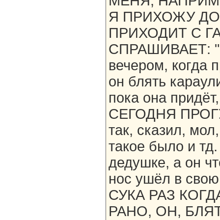
МЕНЯ, НАПРИМЕ
Я ПРИХОЖУ ДО
ПРИХОДИТ С ГА
СПРАШИВАЕТ: "Ч
вечером, когда 
он блять караули
пока она придёт,
СЕГОДНЯ ПРОГУ
так, сказил, мол
такое было и тд
дедушке, а он ч
нос ушёл в сво
СУКА РАЗ КОГ
РАНО, ОН, БЛЯ