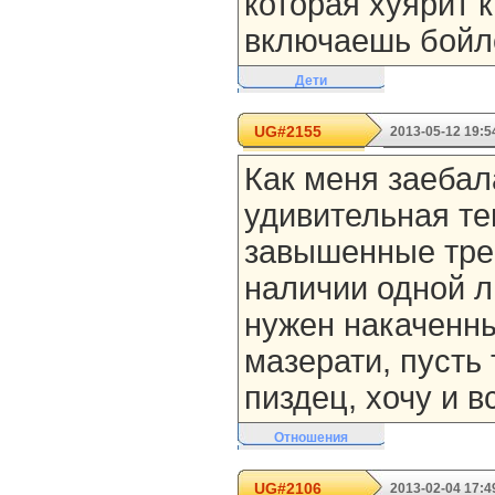
которая хуярит 
включаешь бойл
Дети
UG#2155
2013-05-12 19:5
Как меня заебал
удивительная т
завышенные тре
наличии одной л
нужен накаченны
мазерати, пусть
пиздец, хочу и в
Отношения
UG#2106
2013-02-04 17:4