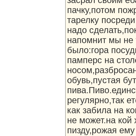
засрал своим е
пачку,потом по
тарелку посреди 
надо сделать,по
напомнит мы не 
было:гора посуд
памперс на стол
носом,разброса
обувь,пустая бу
пива.Пиво.единс
регулярно,так ет
как забила на к
не может.на кой 
пизду,рожая ему