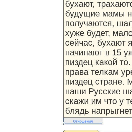
бухают, трахаютс
будущие мамы н
получаются, ша
хуже будет, мал
сейчас, бухают я
начинают в 15 у
пиздец какой то
права телкам ур
пиздец стране. 
наши Русские ша
скажи им что у т
блядь напрыгнет
Отношения