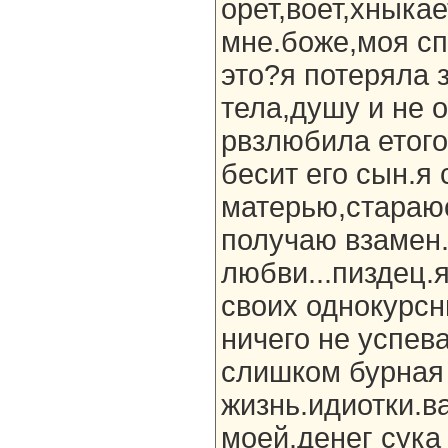
орет,воет,хныкае
мне.боже,моя спи
это?я потеряла 
тела,душу и не 
рвзлюбила етого
бесит его сын.я
матерью,стараюс
получаю взамен.
любви...пиздец.
своих однокурсн
ничего не успева
слишком бурная
жизнь.идиотки.в
моей.денег сука