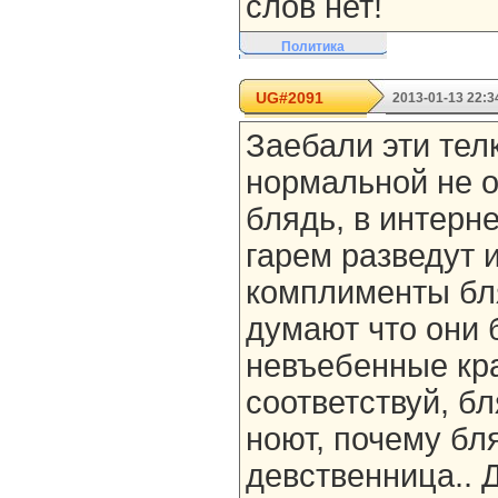
слов нет!
Политика
UG#2091
2013-01-13 22:3
Заебали эти телк
нормальной не о
блядь, в интерн
гарем разведут 
комплименты бля
думают что они 
невъебенные кр
соответствуй, б
ноют, почему бл
девственница.. Д