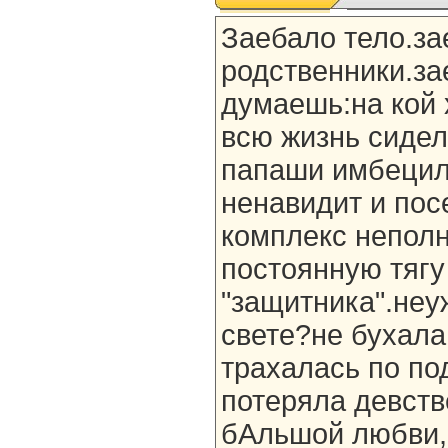
Заебало тело.за
родственники.за
думаешь:на кой 
всю жизнь сидел
папаши имбецил
ненавидит и пос
комплекс неполн
постоянную тягу
"защитника".неу
свете?не бухала
трахалась по по
потеряла девств
бАльшой любви,