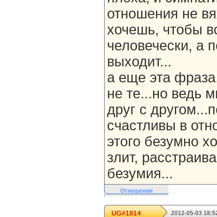
отношения не вя
хочешь, чтобы в
человечески, а 
выходит...
а еще эта фраза
не те...но ведь
друг с другом...
счастливы в отн
этого безумно хо
злит, расстраива
безумия...
Отношения
UG#1814
2012-05-03 18:5