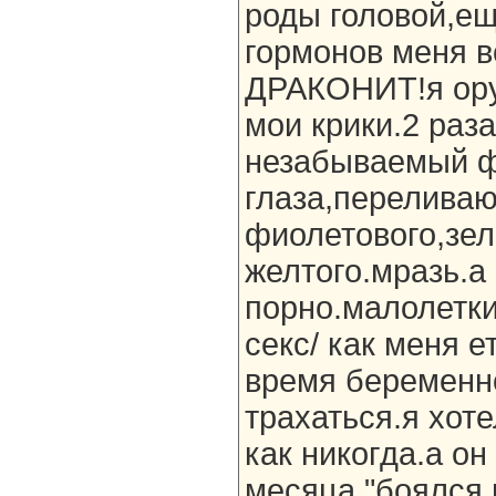
роды головой,ещ
гормонов меня 
ДРАКОНИТ!я ору.
мои крики.2 раз
незабываемый ф
глаза,перелива
фиолетового,зел
желтого.мразь.а
порно.малолетки
секс/ как меня е
время беременно
трахаться.я хот
как никогда.а он
месяца "боялся 