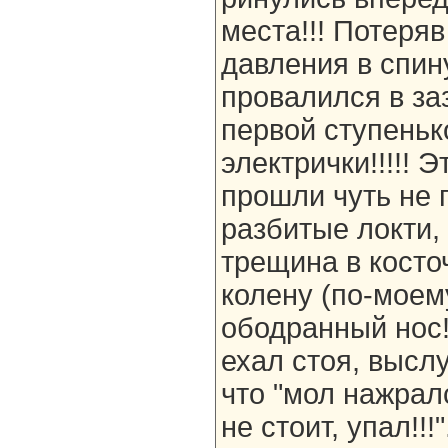
места!!! Потеряв
давления в спин
провалился в за
первой ступеньк
электрички!!!!! 
прошли чуть не п
разбитые локти,
трещина в косточ
колену (по-моем
ободранный нос!
ехал стоя, высл
что "мол нажралс
не стоит, упал!!!