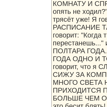
КОМНАТУ И СПР
опять не ходил?
трясёт уже! Я г
РАСПИСАНИЕ ТАК
говорит: "Когда 
перестанешь..."
ПОЛТАРА ГОДА.
ГОДА ОДНО И ТО
говорит, что 
СИЖУ ЗА КОМП
МНОГО СВЕТА Н
ПРИХОДИТСЯ П
БОЛЬШЕ ЧЕМ ОБ
это бесит бля