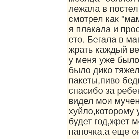
лежала в постел
смотрел как "ма
я плакала и про
ето. Бегала в м
жрать каждый ве
у меня уже было
было дико тяжел
пакеты,пиво бед
спасибо за ребе
видел мои мучен
хуйло,которому 
будет год,жрет м
папочка.а еще о