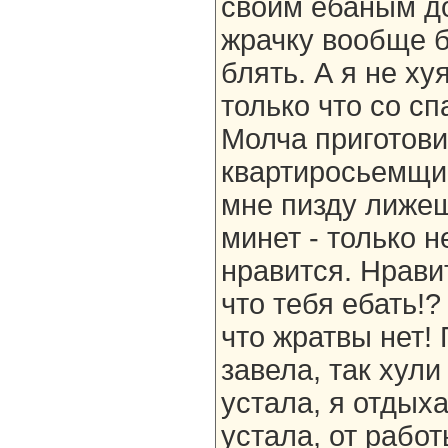
своим ебаным до
жрачку вообще б
блять. А я не ху
только что со с
Молча приготови
квартиросьемщик
мне пизду лижеш
минет - только н
нравится. Нравит
что тебя ебать!?
что жратвы нет!
завела, так хули
устала, я отдыха
устала, от работ