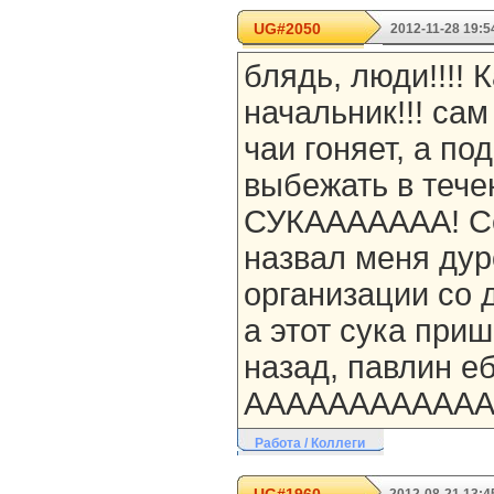
UG#2050
2012-11-28 19:5
блядь, люди!!!! 
начальник!!! сам
чаи гоняет, а по
выбежать в тече
СУКААААААА! Се
назвал меня дуро
организации со 
а этот сука при
назад, павлин ебуч
ААААААААААААА
Работа / Коллеги