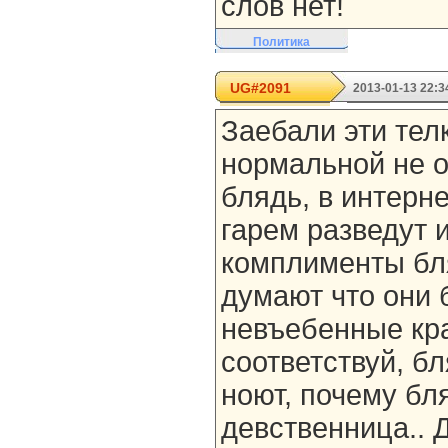
слов нет!
Политика
UG#2091
2013-01-13 22:3
Заебали эти телк
нормальной не о
блядь, в интерн
гарем разведут 
комплименты бля
думают что они 
невъебенные кр
соответствуй, б
ноют, почему бл
девственница.. Д