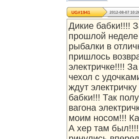
UG#1941
2012-08-07 10:2
Дикие бабки!!!! З
прошлой неделе
рыбалки в отлич
пришлось возвр
электричке!!!! З
чехол с удочкам
ждут электричку
бабки!!! Так пол
вагона электрич
моим носом!!! Ка
А хер там был!!!
ринулись вперед