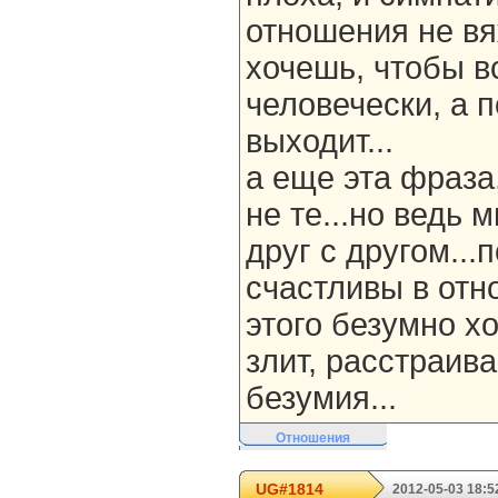
отношения не вя
хочешь, чтобы в
человечески, а 
выходит...
а еще эта фраза
не те...но ведь
друг с другом...
счастливы в отн
этого безумно хо
злит, расстраива
безумия...
Отношения
UG#1814
2012-05-03 18:5