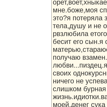
орет,воет,хныкае
мне.боже,моя спи
это?я потеряла 
тела,душу и не 
рвзлюбила етого
бесит его сын.я
матерью,стараюс
получаю взамен.
любви...пиздец.
своих однокурсн
ничего не успева
слишком бурная
жизнь.идиотки.в
моей.денег сука