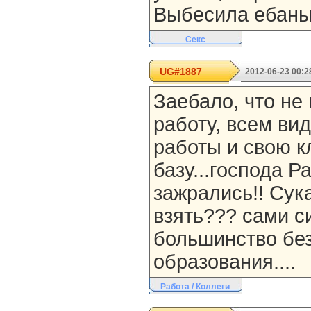
Выбесила ебаный
Секс
UG#1887
2012-06-23 00:2
Заебало, что не
работу, всем ви
работы и свою к
базу...господа Р
зажрались!! Сука
взять??? сами с
большинство бе
образования....
Работа / Коллеги