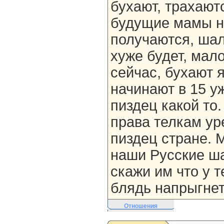
бухают, трахаютс
будущие мамы н
получаются, ша
хуже будет, мал
сейчас, бухают я
начинают в 15 у
пиздец какой то
права телкам ур
пиздец стране. 
наши Русские ша
скажи им что у т
блядь напрыгнет
Отношения