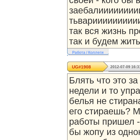
своей - кого бы 
заебалииииииии
тьвариииииииииии
так вся жизнь пр
так и будем жить
Работа / Коллеги
UG#1908
2012-07-09 16:3
Блять что это за
недели и то упр
белья не стирана
его стираешь? Ма
работы пришел - 
бы жопу из одно