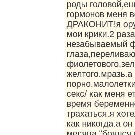
роды головой,ещ
гормонов меня 
ДРАКОНИТ!я ору.
мои крики.2 раз
незабываемый ф
глаза,перелива
фиолетового,зел
желтого.мразь.а
порно.малолетки
секс/ как меня е
время беременно
трахаться.я хот
как никогда.а он
месяца "боялся 