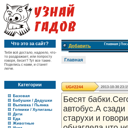
Что это за сайт?
Главная
|
Пос
Добавить
Тебя всё достало, надоело, что-
то раздражает, или попросту
Главная
говоря, бесит? Тут все такие.
Поделись с нами, и станет
легче.
Категории
UG#2244
2013-10-30 23:1
Базовая
Бесят бабки.Сег
Бабушки / Дедушки
Выпивка / Пьянка
автобус.А сзади
Гопники / Хулиганы
Дети
старухи и говор
Еда
Животные
обнаглела,что н
Инет