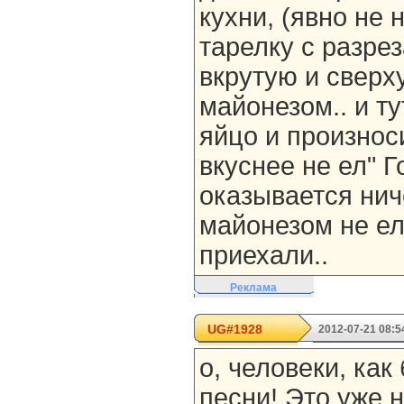
кухни, (явно не 
тарелку с разр
вкрутую и свер
майонезом.. и ту
яйцо и произноси
вкуснее не ел" Г
оказывается нич
майонезом не ел
приехали..
Реклама
UG#1928
2012-07-21 08:5
о, человеки, как
песни! Это уже н