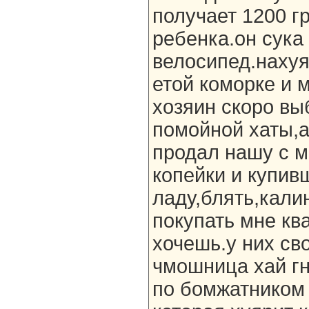
получает 1200 гр
ребенка.он сука
велосипед.нахуя,
етой коморке и 
хозяин скоро вы
помойной хаты,
продал нашу с м
копейки и купив
ладу,блять,кали
покупать мне ква
хочешь.у них сво
чмошница хай гн
по бомжатником