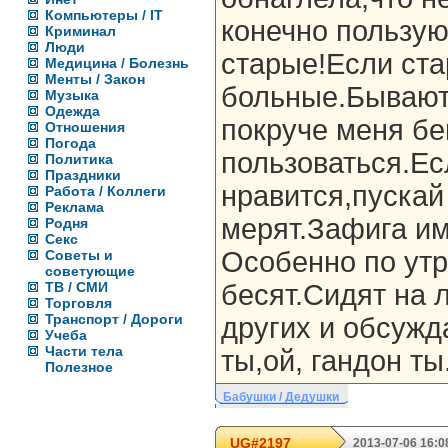
Компьютеры / IT
конечно пользую
Криминал
Люди
старые!Если ста
Медицина / Болезнь
Менты / Закон
больные.Бывают 
Музыка
Одежда
покруче меня бе
Отношения
Погода
пользоваться.Ес
Политика
Праздники
нравится,пускай
Работа / Коллеги
Реклама
мерят.Зафига им
Родня
Секс
Особенно по ут
Советы и
советующие
ТВ / СМИ
бесят.Сидят на 
Торговля
Транспорт / Дороги
других и обсуж
Учеба
Части тела
ты,ой, гандон ты
Полезное
Бабушки / Дедушки
UG#2197
2013-07-06 16:0