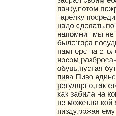
засрал своим е
пачку,потом по
тарелку посреди 
надо сделать,по
напомнит мы не 
было:гора посуд
памперс на стол
носом,разброса
обувь,пустая бу
пива.Пиво.единс
регулярно,так ет
как забила на к
не может.на кой 
пизду,рожая ему