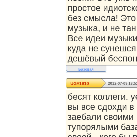
простое идиотско
без смысла! Это
музыка, и не та
Все идеи музыки
куда не сунешся,
дешёвый беспон
Базовая
UG#1910
2012-07-09 18:5
бесят коллеги. 
вы все сдохди в
заебали своими
тупорялыми баз