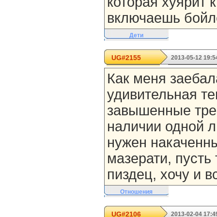
которая хуярит 
включаешь бойл
Дети
UG#2155
2013-05-12 19:5
Как меня заебал
удивительная т
завышенные тре
наличии одной л
нужен накаченны
мазерати, пусть
пиздец, хочу и в
Отношения
UG#2106
2013-02-04 17:4