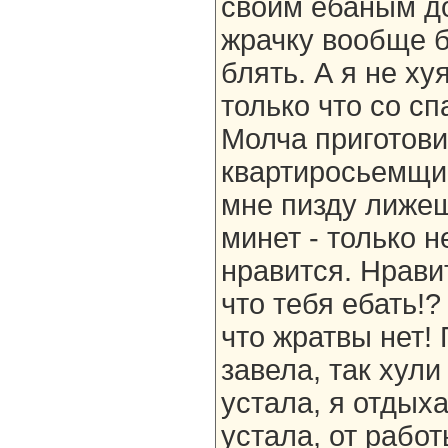
своим ебаным до
жрачку вообще б
блять. А я не ху
только что со с
Молча приготови
квартиросьемщик
мне пизду лижеш
минет - только н
нравится. Нравит
что тебя ебать!?
что жратвы нет!
завела, так хули
устала, я отдыха
устала, от работ