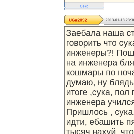
Секс
UG#2092
2013-01-13 23:3
Заебала наша ст
говорить что су
инженеры?! Пош
на инженера бля
кошмары по ноча
думаю, ну блядь
итоге ,сука, пол
инженера учился 
Пришлось , сука
идти, ебашить п
тысяч нахуй, что