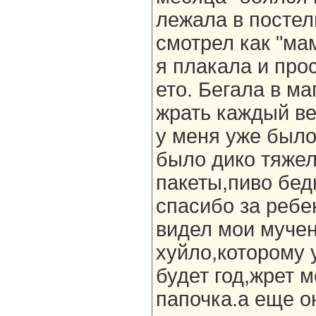
лежала в постел
смотрел как "ма
я плакала и про
ето. Бегала в м
жрать каждый ве
у меня уже было
было дико тяжел
пакеты,пиво бед
спасибо за ребе
видел мои мучен
хуйло,которому 
будет год,жрет м
папочка.а еще о