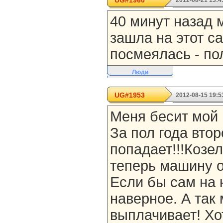
UG#1960
2012-08-21 13:4
40 минут назад м
зашла на этот са
посмеялась - по
Люди
UG#1953
2012-08-15 19:5
Меня бесит мой м
За пол года вто
попадает!!!Козел!
теперь машину о
Если бы сам на 
наверное. А так
выплачивает! Хо