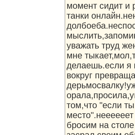
момент сидит и 
танки онлайн.не
долбоеба.неспо
мыслить,запоми
уважать труд же
мне тыкает,мол,
делаешь.если я 
вокруг превраща
дерьмосвалку!уж
орала,просила,
том,что "если ты
место".неееееет
бросим на столе