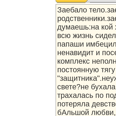
Заебало тело.за
родственники.за
думаешь:на кой 
всю жизнь сидел
папаши имбецил
ненавидит и пос
комплекс неполн
постоянную тягу
"защитника".неу
свете?не бухала
трахалась по по
потеряла девств
бАльшой любви,