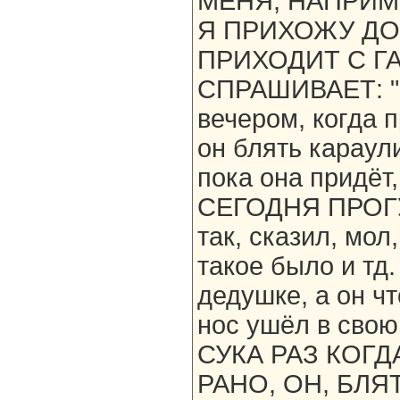
МЕНЯ, НАПРИМЕ
Я ПРИХОЖУ ДО
ПРИХОДИТ С ГА
СПРАШИВАЕТ: "Ч
вечером, когда 
он блять караули
пока она придёт,
СЕГОДНЯ ПРОГУ
так, сказил, мол
такое было и тд
дедушке, а он ч
нос ушёл в сво
СУКА РАЗ КОГ
РАНО, ОН, БЛЯ