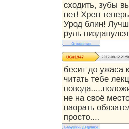
сходить, зубы в
нет! Хрен теперь
Урод блин! Лучш
руль пизданулся
Отношения
UG#1947
2012-08-12 21:5
бесит до ужаса 
читать тебе лекц
повода.....полож
не на своё мест
наорать обязател
просто....
Бабушки / Дедушки