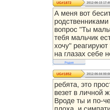
UG#1872
2012-06-15 17:4
А меня вот бесит
родственниками 
вопрос "Ты маль
тебя мальчик ест
хочу" реагируют 
на глазах себе н
Родня
UG#1852
2012-06-04 00:0
ребята, это прос
везет в личной ж
Вроде ты и по-ч
плоха, и симпат