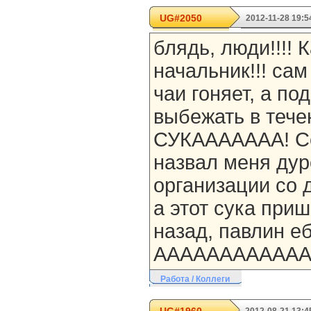
UG#2050
2012-11-28 19:5
блядь, люди!!!! 
начальник!!! сам
чаи гоняет, а по
выбежать в тече
СУКААААААА! Се
назвал меня дуро
организации со 
а этот сука при
назад, павлин ебуч
ААААААААААААА
Работа / Коллеги