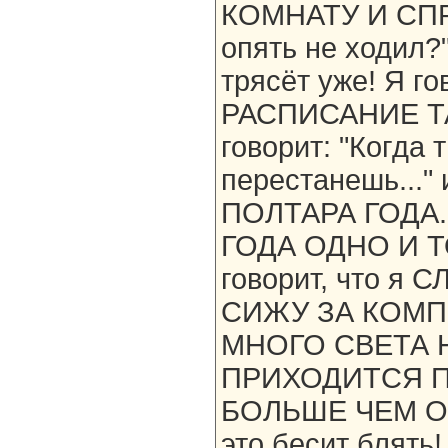
КОМНАТУ И СПР
опять не ходил?
трясёт уже! Я г
РАСПИСАНИЕ ТАК
говорит: "Когда 
перестанешь..."
ПОЛТАРА ГОДА.
ГОДА ОДНО И ТО
говорит, что 
СИЖУ ЗА КОМП
МНОГО СВЕТА Н
ПРИХОДИТСЯ П
БОЛЬШЕ ЧЕМ ОБ
это бесит бля