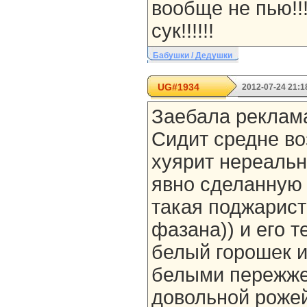
вообще не пью!!!!
сук!!!!!!
Бабушки / Дедушки
UG#1934
2012-07-24 21:1
Заебала реклам
Сидит средне во
хуярит нереальн
явно сделанную 
такая поджарист
фазана)) и его т
белый горошек 
белыми пережже
довольной роже