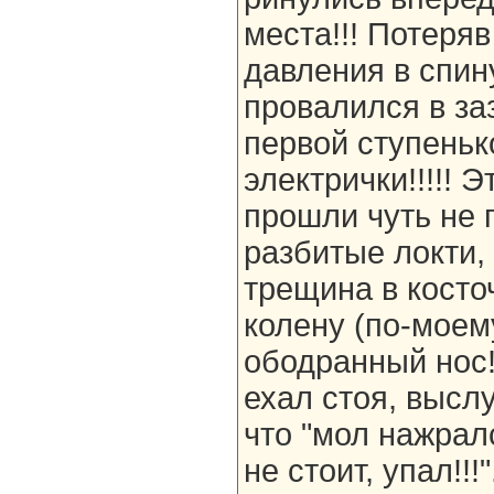
места!!! Потеряв
давления в спин
провалился в за
первой ступеньк
электрички!!!!! 
прошли чуть не п
разбитые локти,
трещина в косточ
колену (по-моем
ободранный нос!
ехал стоя, высл
что "мол нажралс
не стоит, упал!!!