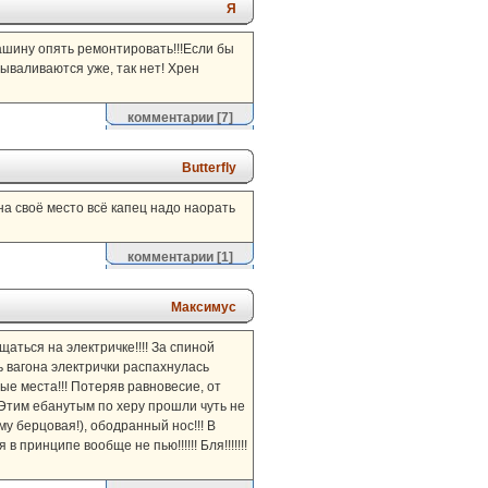
Я
 машину опять ремонтировать!!!Если бы
вываливаются уже, так нет! Хрен
комментарии
[7]
Butterfly
 на своё место всё капец надо наорать
комментарии
[1]
Максимус
аться на электричке!!!! За спиной
рь вагона электрички распахнулась
ные места!!! Потеряв равновесие, от
 Этим ебанутым по херу прошли чуть не
му берцовая!), ободранный нос!!! В
в принципе вообще не пью!!!!!! Бля!!!!!!!