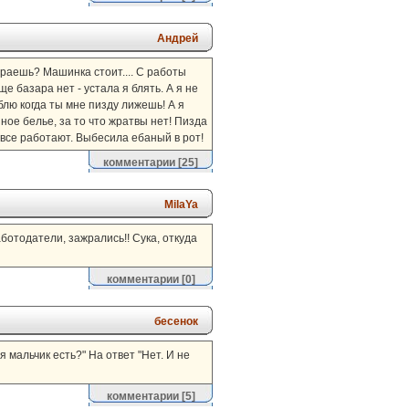
Андрей
тираешь? Машинка стоит.... С работы
е базара нет - устала я блять. А я не
блю когда ты мне пизду лижешь! А я
язное белье, за то что жратвы нет! Пизда
к все работают. Выбесила ебаный в рот!
комментарии
[25]
MilaYa
аботодатели, зажрались!! Сука, откуда
комментарии
[0]
бесенок
я мальчик есть?" На ответ "Нет. И не
комментарии
[5]