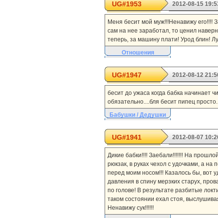
UG#1953
2012-08-15 19:5
Меня бесит мой муж!!!Ненавижу его!!!! 
сам на нее заработал, то ценил наверн
теперь, за машину плати! Урод блин! Л
Отношения
UG#1947
2012-08-12 21:5
бесит до ужаса когда бабка начинает чи
обязательно....бля бесит пипец просто..
Бабушки / Дедушки
UG#1941
2012-08-07 10:2
Дикие бабки!!!! Заебали!!!!!!! На прош
рюкзак, в руках чехол с удочками, а на
перед моим носом!!! Казалось бы, вот уд
давления в спину мерзких старух, пров
по голове! В результате разбитые локт
таком состоянии ехал стоя, выслушивая от
Ненавижу сук!!!!!!