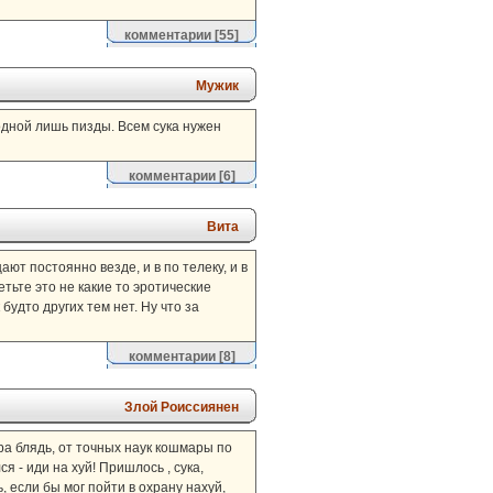
комментарии
[55]
Мужик
дной лишь пизды. Всем сука нужен
комментарии
[6]
Вита
ают постоянно везде, и в по телеку, и в
етьте это не какие то эротические
будто других тем нет. Ну что за
комментарии
[8]
Злой Роиссиянен
ра блядь, от точных наук кошмары по
я - иди на хуй! Пришлось , сука,
, если бы мог пойти в охрану нахуй,