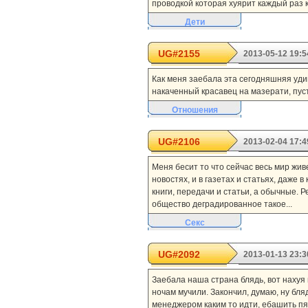
проводкой которая хуярит каждый раз 
Дети
UG#2155
2013-05-12 19:5
Как меня заебала эта сегодняшняя уд
накаченный красавец на мазерати, пуст
Отношения
UG#2106
2013-02-04 17:4
Меня бесит то что сейчас весь мир живе
новостях, и в газетах и статьях, даже 
книги, передачи и статьи, а обычные. Р
общество деградированное такое...
Секс
UG#2092
2013-01-13 23:3
Заебала наша страна блядь, вот нахуя
ночам мучили. Закончил, думаю, ну блядь
менеджером каким то идти, ебашить пяти