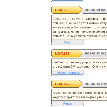
UG#1908
2012-07-09 16:3
Блять что это за хуета? Секс раз в 2 н
пришел - ебанный в рот!!! хоть бы жопу
хуя не устал, я блять только что со с
блять люблю минет - только не делает ег
ленивая. Собаку завела, так хули ты с 
Секс
UG#1887
2012-06-23 00:2
Заебало, что не могу устроиться на ра
это всё взять??? сами сидят Олени туп
Работа / Коллеги
UG#1872
2012-06-15 17:4
А меня вот бесит, когда встречаешься с
хочу" реагируют так, как будто я у них 
Родня