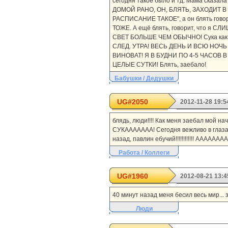
сегодня такое было и тд. Мама сказал
ДОМОЙ РАНО, ОН, БЛЯТЬ, ЗАХОДИТ В КО
РАСПИСАНИЕ ТАКОЕ", а он блять говор
ТОЖЕ. А ещё блять, говорит, что 
СВЕТ БОЛЬШЕ ЧЕМ ОБЫЧНО! Сука как 
СЛЕД. УТРА! ВЕСЬ ДЕНЬ И ВСЮ НОЧЬ 
ВИНОВАТ! Я В БУДНИ ПО 4-5 ЧАСОВ
ЦЕЛЫЕ СУТКИ! Блять, заебало!
Бабушки / Дедушки
UG#2050
2012-11-28 19:5
блядь, люди!!!! Как меня заебал мой на
СУКААААААА! Сегодня вежливо в глаза н
назад, павлин ебучий!!!!!!!!!!!! ААААА
Работа / Коллеги
UG#1960
2012-08-21 13:4
40 минут назад меня бесил весь мир... 
Люди