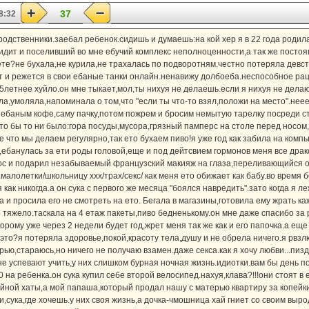
37
8:32
родственники.заебал ребенок.сидишь и думаешь:на кой хер я в 22 года родил
ит и поселивший во мне ебучий комплекс неполноценности,а так же постоян
вете?не бухала,не курила,не трахалась по подворотням.честно потеряла девс
т и режется в свои ебаные танки онлайн.ненавижу долбоеба.неспособное р
5летнее хуйло.он мне тыкает,мол,ты нихуя не делаешь.если я нихуя не делаю
ла,умоляла,напоминала о том,что "если ты что-то взял,положи на место".нее
 ебаным кофе,саму пачку,потом пожрем и бросим немытую тарелку посреди ст
то бы то ни было:гора посуды,мусора,грязный памперс на столе перед носом
 что мы делаем регулярно,так ето бухаем пиво!я уже год как забила на компью
а,ебанулась за ети роды головой,еще и под дейтсвием гормонов меня все др
нос и подарил незабываемый французский макияж на глаза,переливающийся о
малолетки/школьницу xxx/трах/секс/ как меня ето обижает как бабу.во время 
как никогда.а он сука с первого же месяца "боялся навредить".зато когда я л
ла и просила его не смотреть на ето. Бегала в магазины,готовила ему жрать к
 тяжело.таскала на 4 етаж пакеты,пиво бедненькому.он мне даже спасибо за 
орому уже через 2 недели будет год,жрет меня так же как и его папочка.а еще
е это?я потеряла здоровье,покой,красоту тела,душу и не обрела ничего.я рвз
ью,стараюсь,но ничего не получаю взамен.даже секса.как я хочу любви...пизд
е успевают учить,у них слишком бурная ночная жизнь.идиотки.вам бы день по
0 на ребенка.он сука купил себе второй велосипед.нахуя,клава?!!!они стоят в
ойной хаты,а мой папаша,который продал нашу с матерью квартиру за копейки
и,сука,где хочешь.у них своя жизнь,а дочка-чмошница хай гниет со своим вы