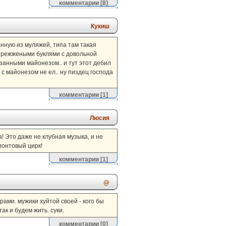
комментарии
[8]
Кукиш
нную из муляжей, типа там такая
пережжеными буклями с довольной
занными майонезом.. и тут этот дебил
 с майонезом не ел.. ну пиздец господа
комментарии
[1]
Люсия
ла! Это даже не клубная музыка, и не
понтовый цирк!
комментарии
[1]
@
ами. мужики хуйтой своей - кого бы
ак и будем жить. суки.
комментарии
[0]