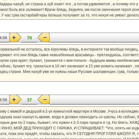
идары нахуй, не страна а хуй знает что , а потом удивляются , а почему это у
жно! Боль все заливают! Врачи блядь, бедняги, им после окончания героя рои
 У нас сука гастарбайтеры больше получают за то, что нихуя не умеют делать!
70
4:08
 нормальной не осталось, все королевы блядь, в интернете так вообще пиздец,
думают что они блядь такие невъебенные красавицы - претендуешь, соответст
Другие сука курят, бухают, трахаются с кем попало - будущие мамы неебическ
ейчас, бухают ягу, трахаться в 10 лет начинают в 15 уже рожать начинают , п
здец стране. Мне нахуй уже не нужны наши Русские шалавенции, сука, только с
37
3:58
живу с мамой и дедушой в 2-ух комнатной квартире в Москве. Учусь в колледже.
дедушка знал наизусть время, когда я должен приходить со школы. Но сейчас, б
рые дни по 2 пары, бывает, что нужно к 2-3 паре придти и тд. Но блять, 
НО, МОЙ ДЕД ПРИХОДИТ С ГАРАЖА, И СПРАШИВАЕТ: "Что, опять не ходил?"
нате, пока она придёт, чтобы сказать, что Я СЕГОДНЯ ПРОГУЛЯЛ ШКОЛУ! Я, так