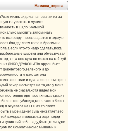
Мамаша_херова
а?всю жизнь сидела на привязи из-за
ную тягу искать в мужике
твенность в 18,по бАльшой
ационально мыслить,запоминать
 то все вокруг превращается в адскую
еееет бля,сделаем кофе и бросим на
ола.а если что-то надо сделать,пока
,разбросаные шмотки или обувь,пустая
тер,вов,а оно сука не может.на кой хуй
аконит.ДИКО ДРАКОНИТ!я ору.он бьет
т фиолетового,зеленого и до
беременности я дико хотела
ежала в постели и ждала его,он смотрел
аждый вечер,несмотря на то,что у меня
ребенка не сказал,хотя видел мои
 он постоянно орет,воет,хныкает,висит
любила етого ублюдка,меня часто бесит
ец.я охуевала на ГОСах со своих
быть в моей.денег сука нехватает.ето
 етой коморке и мешают.а еще пидор-
 и купивший себе ладу,блять,калину,не
родком по бомжатником с мышами и