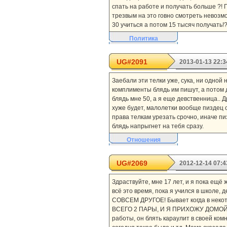
спать на работе и получать больше ?! П
трезвым на это говно смотреть невозмо
30 учиться а потом 15 тысяч получать!?
Политика
UG#2091
2013-01-13 22:3
Заебали эти телки уже, сука, ни одной
комплименты блядь им пишут, а потом 
блядь мне 50, а я еще девственница.. 
хуже будет, малолетки вообще пиздец с
права телкам урезать срочно, иначе пи
блядь напрыгнет на тебя сразу.
Отношения
UG#2069
2012-12-14 07:4
Здраствуйте, мне 17 лет, и я пока ещё 
всё это время, пока я учился в школе, 
СОВСЕМ ДРУГОЕ! Бывает когда в некото
ВСЕГО 2 ПАРЫ, И Я ПРИХОЖУ ДОМОЙ РА
работы, он блять караулит в своей ком