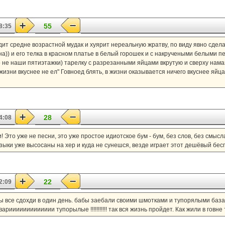
55
8:35
ит средне возрастной мудак и хуярит нереальную жратву, по виду явно сдела
а)) и его телка в красном платье в белый горошек и с накручеными белыми 
о не наши пятиэтажки) тарелку с разрезанными яйцами вкрутую и сверху нама
жизни вкуснее не ел" Говноед блять, в жизни оказывается ничего вкуснее яйца
28
4:08
ни! Это уже не песни, это уже простое идиотское бум - бум, без слов, без смыс
зыки уже высосаны на хер и куда не сунешся, везде играет этот дешёвый бес
22
2:09
ы все сдохди в один день. бабы заебали своими шмотками и тупорялыми базар
иииииииииииии тупорылые !!!!!!!!!!! так вся жизнь пройдет. Как жили в говне т