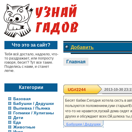
Что это за сайт?
Добавить
Тебя всё достало, надоело, что-
то раздражает, или попросту
Главная
говоря, бесит? Тут все такие.
Поделись с нами, и станет
легче.
Категории
UG#2244
2013-10-30 23:1
Базовая
Бесят бабки.Сегодня хотела сесть в ав
Бабушки / Дедушки
пользуются положением,суки старые!Ес
Выпивка / Пьянка
что-то не нравится,пускай дома сидят 
Гопники / Хулиганы
других и обсуждают всех.Ой,шлюха ты,о
Дети
Еда
Бабушки / Дедушки
Животные
Инет