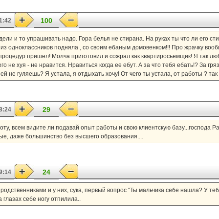
100
1:42
едели и то упрашивать надо. Гора белья не стирана. На руках ты что ли его с
 из одноклассников подняла , со своим ебаным домовенком!!! Про жрачку вообщ
па процедур пришел! Молча приготовил и сожрал как квартиросьемщик! Я так лю
о не хуя - не нравится. Нравиться когда ее ебут. А за что тебя ебать!? За гр
ней не гуляешь? Я устала, я отдыхать хочу! От чего ты устала, от работы ? та
29
8:24
боту, всем видите ли подавай опыт работы и свою клиентскую базу...господа Р
ые, даже большинство без высшего образования....
24
9:14
 родственниками и у них, сука, первый вопрос "Ты мальчика себе нашла? У теб
на глазах себе ногу отпилила..