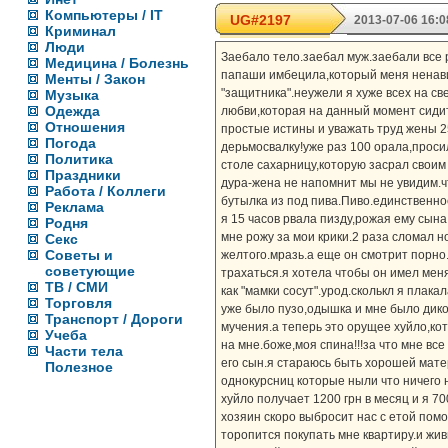
Компьютеры / IT
UG#2197
2013-07-06 16:0
Криминал
Люди
Заебало тело.заебал муж.заебали все 
Медицина / Болезнь
папаши имбецила,который меня ненавид
Менты / Закон
"защитника".неужели я хуже всех на с
Музыка
Одежда
любви,которая на данный момент сиди
Отношения
простые истины и уважать труд жены 2
Погода
дерьмосвалку!уже раз 100 орала,проси
Политика
столе сахарницу,которую засрал своим
Праздники
дура-жена не напомнит мы не увидим.ч
Работа / Коллеги
бутылка из под пива.Пиво.единственное
Реклама
я 15 часов рвала пизду,рожая ему сын
Родня
мне рожу за мои крики.2 раза сломал 
Секс
Советы и
желтого.мразь.а еще он смотрит порно.
советующие
трахаться.я хотела чтобы он имел меня 
ТВ / СМИ
как "мамки сосут".урод.сколькл я плака
Торговля
уже было пузо,одышка и мне было дико
Транспорт / Дороги
мучения.а теперь это орущее хуйло,кот
Учеба
на мне.боже,моя спина!!!за что мне вс
Части тела
его сын.я стараюсь быть хорошей матер
Полезное
однокурсниц которые ныли что ничего н
хуйло получает 1200 грн в месяц и я 70
хозяин скоро выбросит нас с етой пом
торопится покупать мне квартиру.и жив