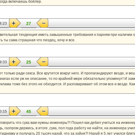
когда включаешь бойлер.
27
4:23
ивительная тенденция иметь завышенные требования к парням при наличии о
ь ты сама страшная что пиздец, хочу и все.
25
9:33
т только ради секса. Все крутится вокруг него. И пропагандируют везде, и вещ
в книгах если уж не описание, то по крайней мере обязательно упомянут! И зам
еклама тоже без этого не обходится. И разговаривают об этом все и везде. Как 
45
0:15
 говорить что сука вам нужны инженеры?! Пошел как дебил учиться на инжене
, газпром держись, в итоге ,сука, пол года работу не найти, на инженера училс
дневку и получать 20 тысяч нахуй, что за хуйня?! Нахуй я 5 лет учился блять