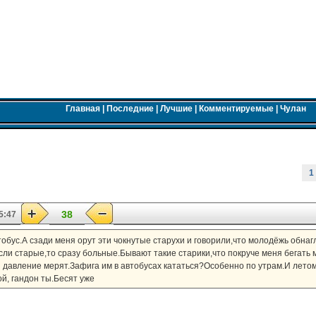
Главная
|
Последние
|
Лучшие
|
Комментируемые
|
Чулан
1
38
5:47
тобус.А сзади меня орут эти чокнутые старухи и говорили,что молодёжь обнаг
ли старые,то сразу больные.Бывают такие старики,что покруче меня бегать 
и давление мерят.Зафига им в автобусах кататься?Особенно по утрам.И летом
й, гандон ты.Бесят уже