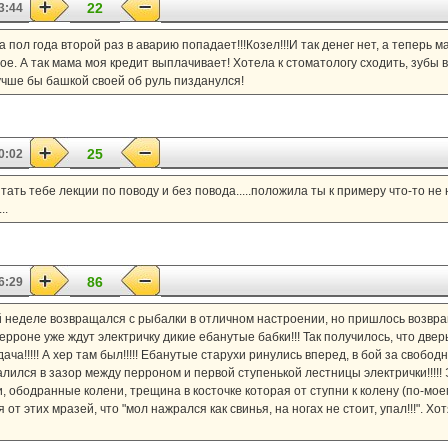
22
3:44
За пол года второй раз в аварию попадает!!!Козел!!!И так денег нет, а теперь
ое. А так мама моя кредит выплачивает! Хотела к стоматологу сходить, зубы 
учше бы башкой своей об руль пизданулся!
25
0:02
тать тебе лекции по поводу и без повода.....положила ты к примеру что-то не
..
86
6:29
лой неделе возвращался с рыбалки в отличном настроении, но пришлось возвращ
 перроне уже ждут электричку дикие ебанутые бабки!!! Так получилось, что две
ача!!!!! А хер там был!!!!! Ебанутые старухи ринулись вперед, в бой за свобод
алился в зазор между перроном и первой ступенькой лестницы электрички!!!!!
и, ободранные колени, трещина в косточке которая от ступни к колену (по-мое
 этих мразей, что "мол нажрался как свинья, на ногах не стоит, упал!!!". Хотя 