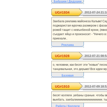
Бабушки / Дедушки
UG#1934
2012-07-24 21:1
Заебала реклама майонеза Кальве! Сид
поджаристая курочка размером с фазан
рожей тащит с невъебеной кухни, (явн
съедает яйцо и произносит - "Ничего в 
приехали..
Реклама
UG#1928
2012-07-21 08:5
о, человеки, как бесят эти "новые" пес
танцевальная, это дерьмо! Все идеи му
Базовая
UG#1910
2012-07-09 18:5
бесят коллеги. уебаны сраные. чтобы в
выебать. заебалииииииииииииииии. тьвар
Работа / Коллеги