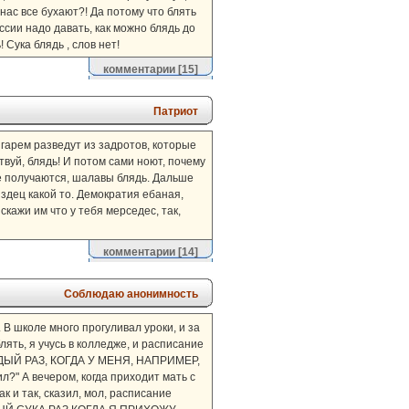
 нас все бухают?! Да потому что блять
ссии надо давать, как можно блядь до
 Сука блядь , слов нет!
комментарии
[15]
Патриот
 гарем разведут из задротов, которые
вуй, блядь! И потом сами ноют, почему
ие получаются, шалавы блядь. Дальше
издец какой то. Демократия ебаная,
кажи им что у тебя мерседес, так,
комментарии
[14]
Соблюдаю анонимность
 В школе много прогуливал уроки, и за
лять, я учусь в колледже, и расписание
КАЖДЫЙ РАЗ, КОГДА У МЕНЯ, НАПРИМЕР,
 А вечером, когда приходит мать с
 и так, сказил, мол, расписание