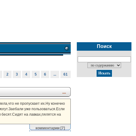
Поиск
2
3
4
5
6
...
61
....
лела,что не пропускает их.Ну конечно
могут.Заебали уже пользоваться.Если
 бесят.Сидят на лавках,пялятся на
комментарии
[7]