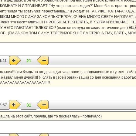
а это дедушке, а он что-то бормоча себе под нос ушёл в свою комнату. И 
МНАТУ И СПРАШИВАЕТ: "Ну что, опять не ходил?" Меня блять просто трясё
ит: "Когда ты врать уже перестанешь..." и уходит. И ТАК УЖЕ ПОЛТАРА ГОД
я СЛИШКОМ МНОГО СИЖУ ЗА КОМПЬЮТЕРОМ, ОЧЕНЬ МНОГО СВЕТА НАГОРАЕТ,
меня это бесит блять! ОН ПРОСЫПАЕТСЯ БЛЯТЬ, В 7 УТРА И ВКЛЮЧАЕТ Т
У НЕГО РАБОТАЕТ ТЕЛЕВИЗОР (если он не куда не ходил в течении дня) 
 В ОБЩЕМ ЗА КОМПОМ СИЖУ, ТЕЛЕВИЗОР Я НЕ СМОТРЮ. А ЕМУ, БЛЯТЬ, 
21
4:41
чальник!!! сам блядь по по-дня сидит чаи гоняет, а подчиненные в туалет выбе
азвал меня дурой!!!! Я блять в своей организации со дня основания работаю
ААААААААААААААААААААА!!!!!!!
31
5:57
зашла на этот сайт, прочла, где то посмеялась - полегчало)