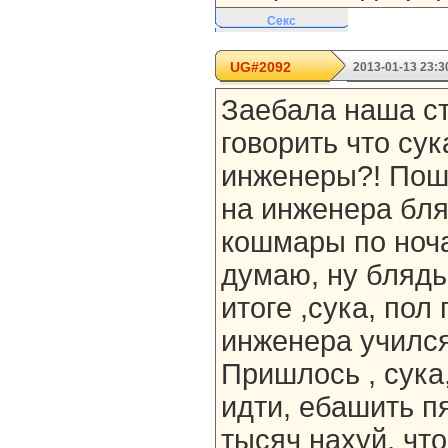
Секс
UG#2092
2013-01-13 23:3
Заебала наша ст
говорить что су
инженеры?! Пош
на инженера бля
кошмары по ноча
думаю, ну блядь
итоге ,сука, пол
инженера учился 
Пришлось , сука
идти, ебашить п
тысяч нахуй, что