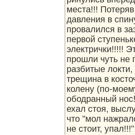
места!!! Потеряв
давления в спин
провалился в за
первой ступеньк
электрички!!!!! 
прошли чуть не п
разбитые локти,
трещина в косточ
колену (по-моем
ободранный нос!
ехал стоя, высл
что "мол нажралс
не стоит, упал!!!