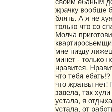
своим ебаным до
жрачку вообще б
блять. А я не ху
только что со с
Молча приготови
квартиросьемщик
мне пизду лижеш
минет - только н
нравится. Нравит
что тебя ебать!?
что жратвы нет!
завела, так хули
устала, я отдыха
устала, от работ