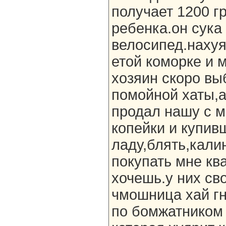
получает 1200 гр
ребенка.он сука
велосипед.нахуя,
етой коморке и 
хозяин скоро вы
помойной хаты,
продал нашу с м
копейки и купив
ладу,блять,кали
покупать мне ква
хочешь.у них сво
чмошница хай гн
по бомжатником