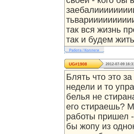
своей - кого бы 
заебалииииииии
тьвариииииииииии
так вся жизнь пр
так и будем жить
Работа / Коллеги
UG#1908
2012-07-09 16:3
Блять что это за
недели и то упр
белья не стирана
его стираешь? Ма
работы пришел - 
бы жопу из одно