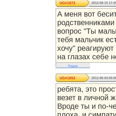
UG#1872
2012-06-15 17:4
А меня вот бесит
родственниками 
вопрос "Ты маль
тебя мальчик ест
хочу" реагируют 
на глазах себе н
Родня
UG#1852
2012-06-04 00:0
ребята, это прос
везет в личной ж
Вроде ты и по-ч
плоха, и симпат