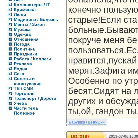
Компьютеры / IT
конечно пользую
Криминал
Люди
старые!Если ста
Медицина / Болезнь
Менты / Закон
больные.Бывают 
Музыка
Одежда
покруче меня бе
Отношения
Погода
пользоваться.Ес
Политика
Праздники
нравится,пускай
Работа / Коллеги
Реклама
мерят.Зафига им
Родня
Секс
Особенно по ут
Советы и
советующие
ТВ / СМИ
бесят.Сидят на 
Торговля
Транспорт / Дороги
других и обсуж
Учеба
Части тела
ты,ой, гандон ты
Полезное
Бабушки / Дедушки
UG#2197
2013-07-06 16:0