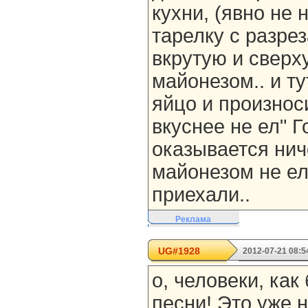
кухни, (явно не 
тарелку с разр
вкрутую и свер
майонезом.. и ту
яйцо и произноси
вкуснее не ел" Г
оказывается нич
майонезом не ел
приехали..
Реклама
UG#1928
2012-07-21 08:5
о, человеки, как
песни! Это уже н