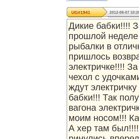
UG#1941
2012-08-07 10:2
Дикие бабки!!!! З
прошлой неделе
рыбалки в отлич
пришлось возвр
электричке!!!! З
чехол с удочкам
ждут электричку
бабки!!! Так пол
вагона электрич
моим носом!!! Ка
А хер там был!!!
ринулись вперед