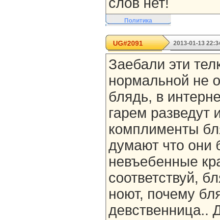
слов нет!
Политика
UG#2091
2013-01-13 22:3
Заебали эти телк
нормальной не о
блядь, в интерн
гарем разведут 
комплименты бля
думают что они 
невъебенные кр
соответствуй, б
ноют, почему бл
девственница.. Д