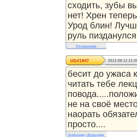
сходить, зубы в
нет! Хрен теперь
Урод блин! Лучш
руль пизданулся
Отношения
UG#1947
2012-08-12 21:5
бесит до ужаса 
читать тебе лекц
повода.....полож
не на своё мест
наорать обязател
просто....
Бабушки / Дедушки