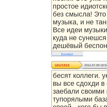
простое идиотско
без смысла! Это
музыка, и не та
Все идеи музыки
куда не сунешся,
дешёвый беспон
Базовая
UG#1910
2012-07-09 18:5
бесят коллеги. 
вы все сдохди в
заебали своими
тупорялыми баз