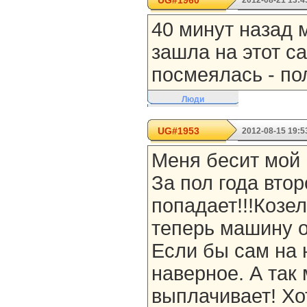
UG#1960
2012-08-21 13:4
40 минут назад м
зашла на этот са
посмеялась - по
Люди
UG#1953
2012-08-15 19:5
Меня бесит мой м
За пол года вто
попадает!!!Козел!
теперь машину о
Если бы сам на 
наверное. А так
выплачивает! Хо