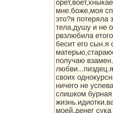
орет,воет,хныкае
мне.боже,моя спи
это?я потеряла 
тела,душу и не 
рвзлюбила етого
бесит его сын.я
матерью,стараюс
получаю взамен.
любви...пиздец.
своих однокурсн
ничего не успева
слишком бурная
жизнь.идиотки.в
моей.денег сука