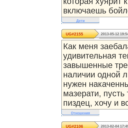
которая хуярит 
включаешь бойл
Дети
UG#2155
2013-05-12 19:5
Как меня заебал
удивительная т
завышенные тре
наличии одной л
нужен накаченны
мазерати, пусть
пиздец, хочу и в
Отношения
UG#2106
2013-02-04 17:4