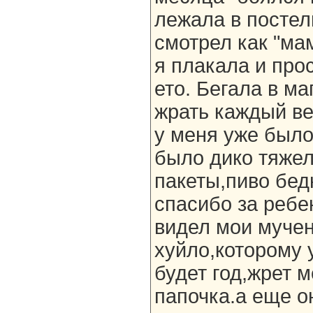
лежала в постел
смотрел как "ма
я плакала и про
ето. Бегала в м
жрать каждый ве
у меня уже было
было дико тяжел
пакеты,пиво бед
спасибо за ребе
видел мои мучен
хуйло,которому 
будет год,жрет м
папочка.а еще о