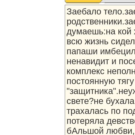
Заебало тело.за
родственники.за
думаешь:на кой 
всю жизнь сидел
папаши имбецил
ненавидит и пос
комплекс неполн
постоянную тягу
"защитника".неу
свете?не бухала
трахалась по по
потеряла девств
бАльшой любви,