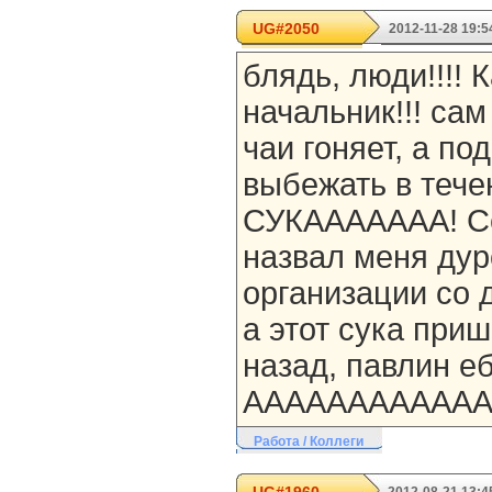
UG#2050
2012-11-28 19:5
блядь, люди!!!! 
начальник!!! сам
чаи гоняет, а по
выбежать в тече
СУКААААААА! Се
назвал меня дуро
организации со 
а этот сука при
назад, павлин ебуч
ААААААААААААА
Работа / Коллеги