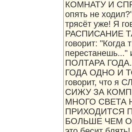
КОМНАТУ И СПР
опять не ходил?
трясёт уже! Я г
РАСПИСАНИЕ ТАК
говорит: "Когда 
перестанешь..."
ПОЛТАРА ГОДА.
ГОДА ОДНО И ТО
говорит, что 
СИЖУ ЗА КОМП
МНОГО СВЕТА Н
ПРИХОДИТСЯ П
БОЛЬШЕ ЧЕМ ОБ
это бесит бля