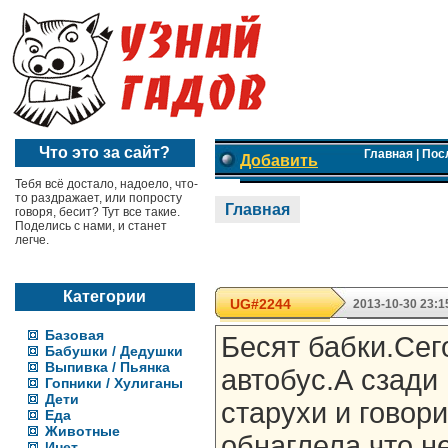
Что это за сайт?
Главная
|
Пос
Добавить
Тебя всё достало, надоело, что-
то раздражает, или попросту
Главная
говоря, бесит? Тут все такие.
Поделись с нами, и станет
легче.
Категории
UG#2244
2013-10-30 23:1
Базовая
Бесят бабки.Сег
Бабушки / Дедушки
Выпивка / Пьянка
автобус.А сзади
Гопники / Хулиганы
Дети
старухи и говор
Еда
Животные
обнаглела,что н
Инет