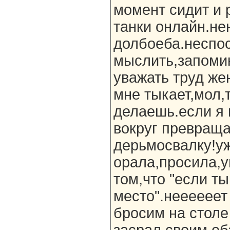
момент сидит и 
танки онлайн.не
долбоеба.неспо
мыслить,запоми
уважать труд же
мне тыкает,мол,
делаешь.если я 
вокруг превраща
дерьмосвалку!уж
орала,просила,
том,что "если ты
место".неееееет
бросим на столе