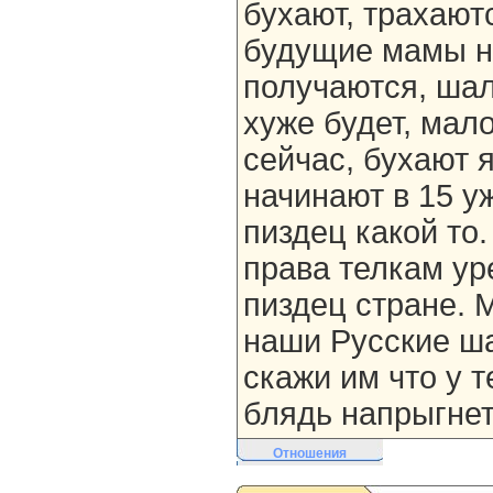
бухают, трахаютс
будущие мамы н
получаются, ша
хуже будет, мал
сейчас, бухают я
начинают в 15 у
пиздец какой то
права телкам ур
пиздец стране. 
наши Русские ша
скажи им что у т
блядь напрыгнет
Отношения