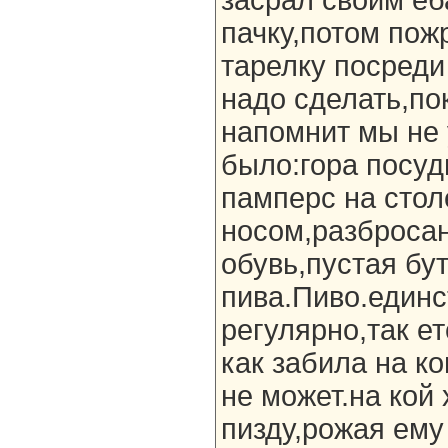
засрал своим е
пачку,потом по
тарелку посреди 
надо сделать,по
напомнит мы не 
было:гора посуд
памперс на стол
носом,разброса
обувь,пустая бу
пива.Пиво.единс
регулярно,так ет
как забила на к
не может.на кой 
пизду,рожая ему