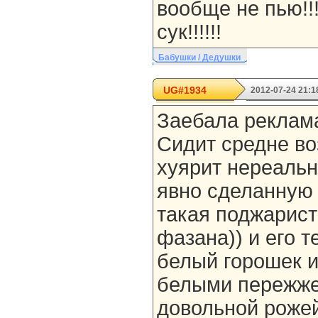
вообще не пью!!!!
сук!!!!!!
Бабушки / Дедушки
UG#1934
2012-07-24 21:1
Заебала реклам
Сидит средне во
хуярит нереальн
явно сделанную 
такая поджарист
фазана)) и его т
белый горошек 
белыми пережже
довольной роже