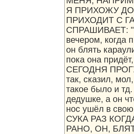
МЕНЯ, НАПРИМЕ
Я ПРИХОЖУ ДО
ПРИХОДИТ С ГА
СПРАШИВАЕТ: "Ч
вечером, когда 
он блять караули
пока она придёт,
СЕГОДНЯ ПРОГУ
так, сказил, мол
такое было и тд
дедушке, а он ч
нос ушёл в сво
СУКА РАЗ КОГ
РАНО, ОН, БЛЯ