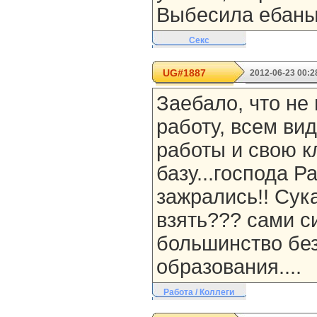
Выбесила ебаный
Секс
UG#1887
2012-06-23 00:2
Заебало, что не
работу, всем ви
работы и свою к
базу...господа Р
зажрались!! Сука
взять??? сами с
большинство бе
образования....
Работа / Коллеги