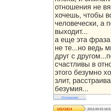
отношения не вя
хочешь, чтобы в
человечески, а 
выходит...
а еще эта фраза
не те...но ведь
друг с другом...
счастливы в отн
этого безумно хо
злит, расстраива
безумия...
Отношения
UG#1814
2012-05-03 18:5