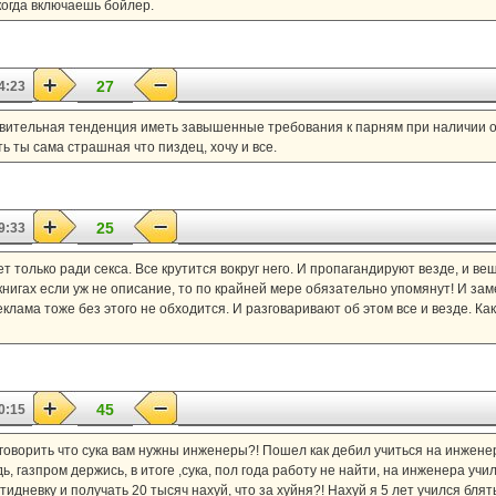
когда включаешь бойлер.
27
4:23
ивительная тенденция иметь завышенные требования к парням при наличии о
ь ты сама страшная что пиздец, хочу и все.
25
9:33
т только ради секса. Все крутится вокруг него. И пропагандируют везде, и вещ
в книгах если уж не описание, то по крайней мере обязательно упомянут! И зам
еклама тоже без этого не обходится. И разговаривают об этом все и везде. Как 
45
0:15
 говорить что сука вам нужны инженеры?! Пошел как дебил учиться на инжене
, газпром держись, в итоге ,сука, пол года работу не найти, на инженера училс
дневку и получать 20 тысяч нахуй, что за хуйня?! Нахуй я 5 лет учился блять