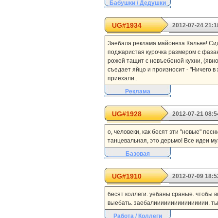
Бабушки / Дедушки
UG#1934
2012-07-24 21:1
Заебала реклама майонеза Кальве! Сид
поджаристая курочка размером с фазан
рожей тащит с невъебеной кухни, (явн
съедает яйцо и произносит - "Ничего в 
приехали..
Реклама
UG#1928
2012-07-21 08:5
о, человеки, как бесят эти "новые" пес
танцевальная, это дерьмо! Все идеи му
Базовая
UG#1910
2012-07-09 18:5
бесят коллеги. уебаны сраные. чтобы в
выебать. заебалииииииииииииииии. тьвар
Работа / Коллеги