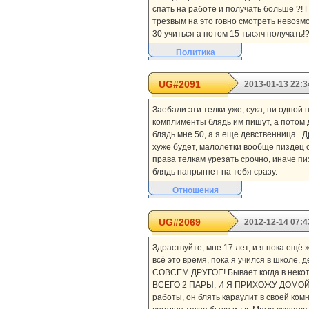
спать на работе и получать больше ?! П
трезвым на это говно смотреть невозмо
30 учиться а потом 15 тысяч получать!?
Политика
UG#2091
2013-01-13 22:3
Заебали эти телки уже, сука, ни одной
комплименты блядь им пишут, а потом 
блядь мне 50, а я еще девственница.. 
хуже будет, малолетки вообще пиздец с
права телкам урезать срочно, иначе пи
блядь напрыгнет на тебя сразу.
Отношения
UG#2069
2012-12-14 07:4
Здраствуйте, мне 17 лет, и я пока ещё 
всё это время, пока я учился в школе, 
СОВСЕМ ДРУГОЕ! Бывает когда в некото
ВСЕГО 2 ПАРЫ, И Я ПРИХОЖУ ДОМОЙ РА
работы, он блять караулит в своей ком