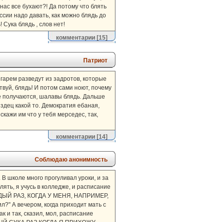
 нас все бухают?! Да потому что блять
ссии надо давать, как можно блядь до
 Сука блядь , слов нет!
комментарии
[15]
Патриот
 гарем разведут из задротов, которые
вуй, блядь! И потом сами ноют, почему
ие получаются, шалавы блядь. Дальше
издец какой то. Демократия ебаная,
кажи им что у тебя мерседес, так,
комментарии
[14]
Соблюдаю анонимность
 В школе много прогуливал уроки, и за
лять, я учусь в колледже, и расписание
КАЖДЫЙ РАЗ, КОГДА У МЕНЯ, НАПРИМЕР,
 А вечером, когда приходит мать с
 и так, сказил, мол, расписание