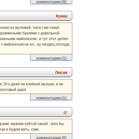
комментарии
[8]
Кукиш
нную из муляжей, типа там такая
пережжеными буклями с довольной
занными майонезом.. и тут этот дебил
 с майонезом не ел.. ну пиздец господа
комментарии
[1]
Люсия
ла! Это даже не клубная музыка, и не
понтовый цирк!
комментарии
[1]
@
ами. мужики хуйтой своей - кого бы
ак и будем жить. суки.
комментарии
[0]