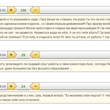
100
1:42
едели и то упрашивать надо. Гора белья не стирана. На руках ты что ли его с
 из одноклассников подняла , со своим ебаным домовенком!!! Про жрачку вообщ
па процедур пришел! Молча приготовил и сожрал как квартиросьемщик! Я так лю
о не хуя - не нравится. Нравиться когда ее ебут. А за что тебя ебать!? За гр
ней не гуляешь? Я устала, я отдыхать хочу! От чего ты устала, от работы ? та
29
8:24
боту, всем видите ли подавай опыт работы и свою клиентскую базу...господа Р
ые, даже большинство без высшего образования....
24
9:14
 родственниками и у них, сука, первый вопрос "Ты мальчика себе нашла? У теб
на глазах себе ногу отпилила..