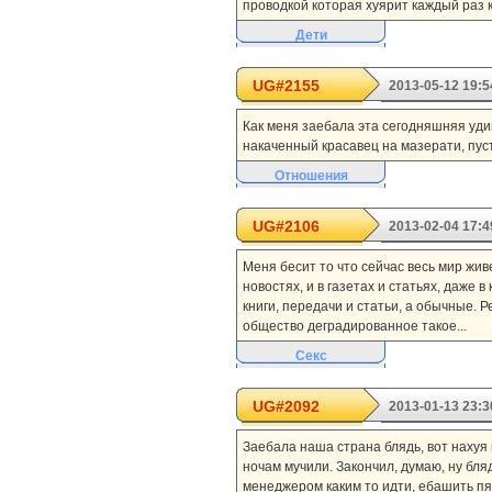
проводкой которая хуярит каждый раз 
Дети
UG#2155
2013-05-12 19:5
Как меня заебала эта сегодняшняя уд
накаченный красавец на мазерати, пуст
Отношения
UG#2106
2013-02-04 17:4
Меня бесит то что сейчас весь мир живе
новостях, и в газетах и статьях, даже 
книги, передачи и статьи, а обычные. Р
общество деградированное такое...
Секс
UG#2092
2013-01-13 23:3
Заебала наша страна блядь, вот нахуя
ночам мучили. Закончил, думаю, ну блядь
менеджером каким то идти, ебашить пяти