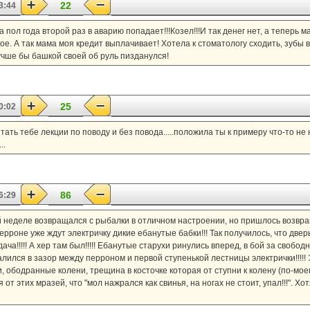
22
3:44
За пол года второй раз в аварию попадает!!!Козел!!!И так денег нет, а теперь
ое. А так мама моя кредит выплачивает! Хотела к стоматологу сходить, зубы 
учше бы башкой своей об руль пизданулся!
25
0:02
тать тебе лекции по поводу и без повода.....положила ты к примеру что-то не
..
86
6:29
лой неделе возвращался с рыбалки в отличном настроении, но пришлось возвращ
 перроне уже ждут электричку дикие ебанутые бабки!!! Так получилось, что две
ача!!!!! А хер там был!!!!! Ебанутые старухи ринулись вперед, в бой за свобод
алился в зазор между перроном и первой ступенькой лестницы электрички!!!!!
и, ободранные колени, трещина в косточке которая от ступни к колену (по-мое
 этих мразей, что "мол нажрался как свинья, на ногах не стоит, упал!!!". Хотя 