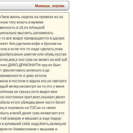
Мамаша_херова
а?всю жизнь сидела на привязи из-за
ную тягу искать в мужике
твенность в 18,по бАльшой
ационально мыслить,запоминать
 то все вокруг превращается в адскую
еееет бля,сделаем кофе и бросим на
ола.а если что-то надо сделать,пока
,разбросаные шмотки или обувь,пустая
тер,вов,а оно сука не может.на кой хуй
аконит.ДИКО ДРАКОНИТ!я ору.он бьет
т фиолетового,зеленого и до
беременности я дико хотела
ежала в постели и ждала его,он смотрел
аждый вечер,несмотря на то,что у меня
ребенка не сказал,хотя видел мои
 он постоянно орет,воет,хныкает,висит
любила етого ублюдка,меня часто бесит
ец.я охуевала на ГОСах со своих
быть в моей.денег сука нехватает.ето
 етой коморке и мешают.а еще пидор-
 и купивший себе ладу,блять,калину,не
родком по бомжатником с мышами и