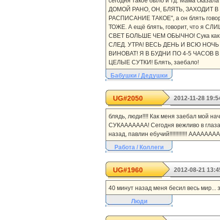
сегодня такое было и тд. Мама сказал
ДОМОЙ РАНО, ОН, БЛЯТЬ, ЗАХОДИТ В КО
РАСПИСАНИЕ ТАКОЕ", а он блять говор
ТОЖЕ. А ещё блять, говорит, что 
СВЕТ БОЛЬШЕ ЧЕМ ОБЫЧНО! Сука как 
СЛЕД. УТРА! ВЕСЬ ДЕНЬ И ВСЮ НОЧЬ 
ВИНОВАТ! Я В БУДНИ ПО 4-5 ЧАСОВ
ЦЕЛЫЕ СУТКИ! Блять, заебало!
Бабушки / Дедушки
UG#2050
2012-11-28 19:5
блядь, люди!!!! Как меня заебал мой на
СУКААААААА! Сегодня вежливо в глаза н
назад, павлин ебучий!!!!!!!!!!!! ААААА
Работа / Коллеги
UG#1960
2012-08-21 13:4
40 минут назад меня бесил весь мир... 
Люди