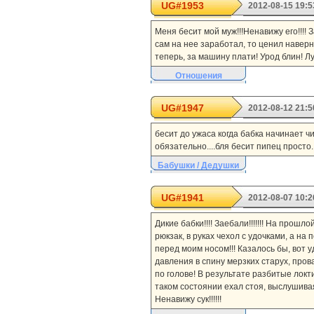
UG#1953
2012-08-15 19:5
Меня бесит мой муж!!!Ненавижу его!!!! 
сам на нее заработал, то ценил наверн
теперь, за машину плати! Урод блин! Л
Отношения
UG#1947
2012-08-12 21:5
бесит до ужаса когда бабка начинает чи
обязательно....бля бесит пипец просто..
Бабушки / Дедушки
UG#1941
2012-08-07 10:2
Дикие бабки!!!! Заебали!!!!!!! На прош
рюкзак, в руках чехол с удочками, а на
перед моим носом!!! Казалось бы, вот уд
давления в спину мерзких старух, пров
по голове! В результате разбитые локт
таком состоянии ехал стоя, выслушивая от
Ненавижу сук!!!!!!