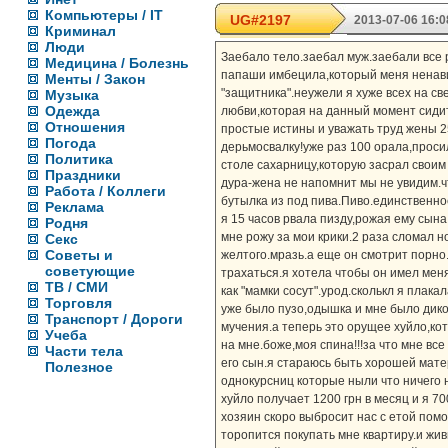
Компьютеры / IT
UG#2197
2013-07-06 16:0
Криминал
Люди
Заебало тело.заебал муж.заебали все 
Медицина / Болезнь
папаши имбецила,который меня ненавид
Менты / Закон
"защитника".неужели я хуже всех на с
Музыка
Одежда
любви,которая на данный момент сиди
Отношения
простые истины и уважать труд жены 2
Погода
дерьмосвалку!уже раз 100 орала,проси
Политика
столе сахарницу,которую засрал своим
Праздники
дура-жена не напомнит мы не увидим.ч
Работа / Коллеги
бутылка из под пива.Пиво.единственное
Реклама
я 15 часов рвала пизду,рожая ему сын
Родня
мне рожу за мои крики.2 раза сломал 
Секс
Советы и
желтого.мразь.а еще он смотрит порно.
советующие
трахаться.я хотела чтобы он имел меня 
ТВ / СМИ
как "мамки сосут".урод.сколькл я плака
Торговля
уже было пузо,одышка и мне было дико
Транспорт / Дороги
мучения.а теперь это орущее хуйло,кот
Учеба
на мне.боже,моя спина!!!за что мне вс
Части тела
его сын.я стараюсь быть хорошей матер
Полезное
однокурсниц которые ныли что ничего н
хуйло получает 1200 грн в месяц и я 70
хозяин скоро выбросит нас с етой пом
торопится покупать мне квартиру.и жив