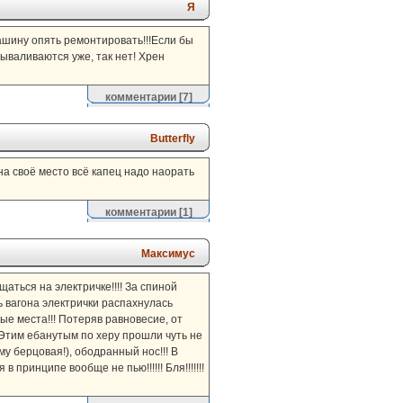
Я
 машину опять ремонтировать!!!Если бы
вываливаются уже, так нет! Хрен
комментарии
[7]
Butterfly
 на своё место всё капец надо наорать
комментарии
[1]
Максимус
аться на электричке!!!! За спиной
рь вагона электрички распахнулась
ные места!!! Потеряв равновесие, от
 Этим ебанутым по херу прошли чуть не
му берцовая!), ободранный нос!!! В
в принципе вообще не пью!!!!!! Бля!!!!!!!