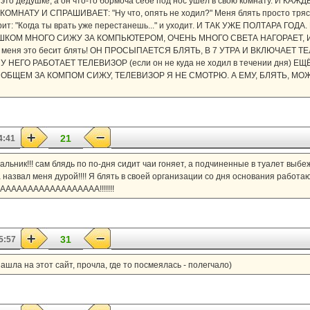
а это дедушке, а он что-то бормоча себе под нос ушёл в свою комнату. И 
МНАТУ И СПРАШИВАЕТ: "Ну что, опять не ходил?" Меня блять просто трясё
ит: "Когда ты врать уже перестанешь..." и уходит. И ТАК УЖЕ ПОЛТАРА ГОД
я СЛИШКОМ МНОГО СИЖУ ЗА КОМПЬЮТЕРОМ, ОЧЕНЬ МНОГО СВЕТА НАГОРАЕТ,
меня это бесит блять! ОН ПРОСЫПАЕТСЯ БЛЯТЬ, В 7 УТРА И ВКЛЮЧАЕТ Т
У НЕГО РАБОТАЕТ ТЕЛЕВИЗОР (если он не куда не ходил в течении дня) 
 В ОБЩЕМ ЗА КОМПОМ СИЖУ, ТЕЛЕВИЗОР Я НЕ СМОТРЮ. А ЕМУ, БЛЯТЬ, 
21
4:41
чальник!!! сам блядь по по-дня сидит чаи гоняет, а подчиненные в туалет выбе
азвал меня дурой!!!! Я блять в своей организации со дня основания работаю
ААААААААААААААААААААА!!!!!!!
31
5:57
зашла на этот сайт, прочла, где то посмеялась - полегчало)