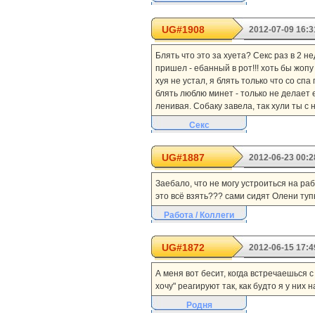
UG#1908
2012-07-09 16:3
Блять что это за хуета? Секс раз в 2 н
пришел - ебанный в рот!!! хоть бы жопу
хуя не устал, я блять только что со с
блять люблю минет - только не делает ег
ленивая. Собаку завела, так хули ты с 
Секс
UG#1887
2012-06-23 00:2
Заебало, что не могу устроиться на ра
это всё взять??? сами сидят Олени туп
Работа / Коллеги
UG#1872
2012-06-15 17:4
А меня вот бесит, когда встречаешься с
хочу" реагируют так, как будто я у них 
Родня