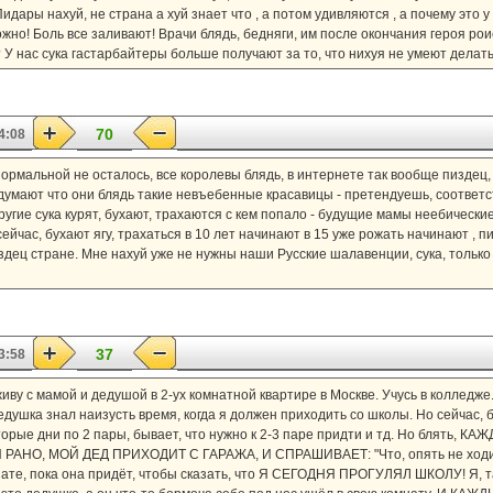
идары нахуй, не страна а хуй знает что , а потом удивляются , а почему это у
жно! Боль все заливают! Врачи блядь, бедняги, им после окончания героя рои
 У нас сука гастарбайтеры больше получают за то, что нихуя не умеют делать!
70
4:08
 нормальной не осталось, все королевы блядь, в интернете так вообще пиздец,
думают что они блядь такие невъебенные красавицы - претендуешь, соответст
Другие сука курят, бухают, трахаются с кем попало - будущие мамы неебическ
ейчас, бухают ягу, трахаться в 10 лет начинают в 15 уже рожать начинают , п
здец стране. Мне нахуй уже не нужны наши Русские шалавенции, сука, только с
37
3:58
живу с мамой и дедушой в 2-ух комнатной квартире в Москве. Учусь в колледже.
дедушка знал наизусть время, когда я должен приходить со школы. Но сейчас, б
рые дни по 2 пары, бывает, что нужно к 2-3 паре придти и тд. Но блять, 
НО, МОЙ ДЕД ПРИХОДИТ С ГАРАЖА, И СПРАШИВАЕТ: "Что, опять не ходил?"
нате, пока она придёт, чтобы сказать, что Я СЕГОДНЯ ПРОГУЛЯЛ ШКОЛУ! Я, так