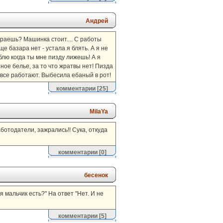
Андрей
тираешь? Машинка стоит.... С работы
е базара нет - устала я блять. А я не
блю когда ты мне пизду лижешь! А я
язное белье, за то что жратвы нет! Пизда
к все работают. Выбесила ебаный в рот!
комментарии
[25]
MilaYa
аботодатели, зажрались!! Сука, откуда
комментарии
[0]
бесенок
я мальчик есть?" На ответ "Нет. И не
комментарии
[5]