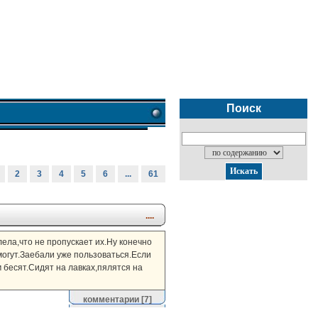
Поиск
2
3
4
5
6
...
61
....
лела,что не пропускает их.Ну конечно
могут.Заебали уже пользоваться.Если
 бесят.Сидят на лавках,пялятся на
комментарии
[7]