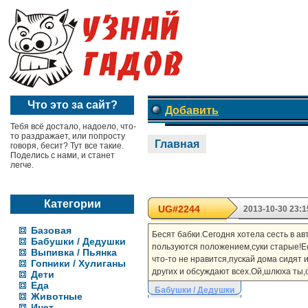
Что это за сайт?
Добавить
Тебя всё достало, надоело, что-
то раздражает, или попросту
Главная
говоря, бесит? Тут все такие.
Поделись с нами, и станет
легче.
Категории
UG#2244
2013-10-30 23:1
Базовая
Бесят бабки.Сегодня хотела сесть в ав
Бабушки / Дедушки
пользуются положением,суки старые!Ес
Выпивка / Пьянка
что-то не нравится,пускай дома сидят 
Гопники / Хулиганы
других и обсуждают всех.Ой,шлюха ты,о
Дети
Еда
Бабушки / Дедушки
Животные
Инет