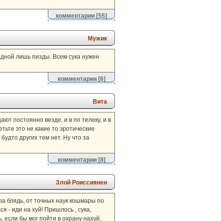
комментарии
[55]
Мужик
дной лишь пизды. Всем сука нужен
комментарии
[6]
Вита
ают постоянно везде, и в по телеку, и в
етьте это не какие то эротические
будто других тем нет. Ну что за
комментарии
[8]
Злой Роиссиянен
ра блядь, от точных наук кошмары по
я - иди на хуй! Пришлось , сука,
, если бы мог пойти в охрану нахуй,