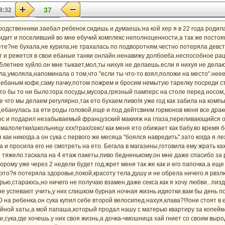
37
8:32
родственники.заебал ребенок.сидишь и думаешь:на кой хер я в 22 года родил
ит и поселивший во мне ебучий комплекс неполноценности,а так же постоян
вете?не бухала,не курила,не трахалась по подворотням.честно потеряла девс
т и режется в свои ебаные танки онлайн.ненавижу долбоеба.неспособное р
5летнее хуйло.он мне тыкает,мол,ты нихуя не делаешь.если я нихуя не делаю
ла,умоляла,напоминала о том,что "если ты что-то взял,положи на место".нее
 ебаным кофе,саму пачку,потом пожрем и бросим немытую тарелку посреди ст
то бы то ни было:гора посуды,мусора,грязный памперс на столе перед носом
 что мы делаем регулярно,так ето бухаем пиво!я уже год как забила на компью
а,ебанулась за ети роды головой,еще и под дейтсвием гормонов меня все др
нос и подарил незабываемый французский макияж на глаза,переливающийся о
малолетки/школьницу xxx/трах/секс/ как меня ето обижает как бабу.во время 
как никогда.а он сука с первого же месяца "боялся навредить".зато когда я л
ла и просила его не смотреть на ето. Бегала в магазины,готовила ему жрать к
 тяжело.таскала на 4 етаж пакеты,пиво бедненькому.он мне даже спасибо за 
орому уже через 2 недели будет год,жрет меня так же как и его папочка.а еще
е это?я потеряла здоровье,покой,красоту тела,душу и не обрела ничего.я рвз
ью,стараюсь,но ничего не получаю взамен.даже секса.как я хочу любви...пизд
е успевают учить,у них слишком бурная ночная жизнь.идиотки.вам бы день по
0 на ребенка.он сука купил себе второй велосипед.нахуя,клава?!!!они стоят в
ойной хаты,а мой папаша,который продал нашу с матерью квартиру за копейки
и,сука,где хочешь.у них своя жизнь,а дочка-чмошница хай гниет со своим вы