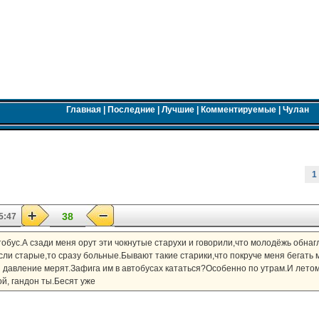
Главная
|
Последние
|
Лучшие
|
Комментируемые
|
Чулан
1
38
5:47
тобус.А сзади меня орут эти чокнутые старухи и говорили,что молодёжь обнаг
ли старые,то сразу больные.Бывают такие старики,что покруче меня бегать 
и давление мерят.Зафига им в автобусах кататься?Особенно по утрам.И летом
й, гандон ты.Бесят уже