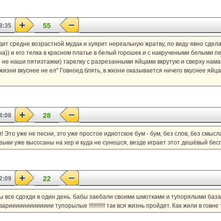
55
8:35
ит средне возрастной мудак и хуярит нереальную жратву, по виду явно сдела
а)) и его телка в красном платье в белый горошек и с накручеными белыми 
о не наши пятиэтажки) тарелку с разрезанными яйцами вкрутую и сверху нама
жизни вкуснее не ел" Говноед блять, в жизни оказывается ничего вкуснее яйца
28
4:08
ни! Это уже не песни, это уже простое идиотское бум - бум, без слов, без смыс
зыки уже высосаны на хер и куда не сунешся, везде играет этот дешёвый бес
22
2:09
ы все сдохди в один день. бабы заебали своими шмотками и тупорялыми базар
иииииииииииии тупорылые !!!!!!!!!!! так вся жизнь пройдет. Как жили в говне т