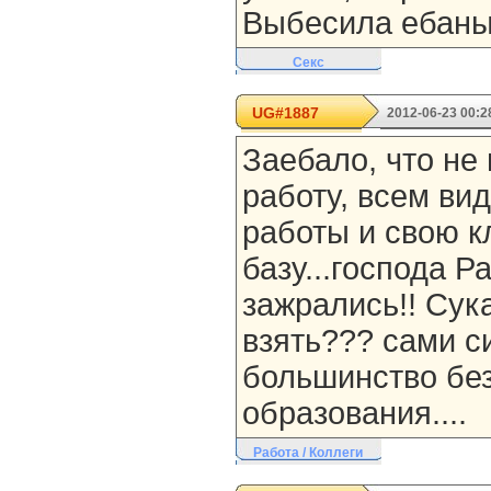
Выбесила ебаный
Секс
UG#1887
2012-06-23 00:2
Заебало, что не
работу, всем ви
работы и свою к
базу...господа Р
зажрались!! Сука
взять??? сами с
большинство бе
образования....
Работа / Коллеги