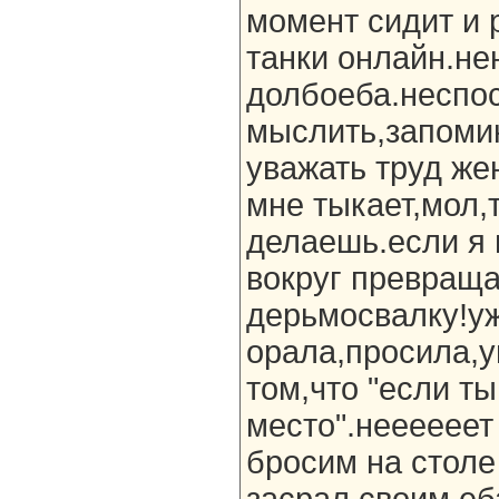
момент сидит и 
танки онлайн.не
долбоеба.неспо
мыслить,запоми
уважать труд же
мне тыкает,мол,
делаешь.если я 
вокруг превраща
дерьмосвалку!уж
орала,просила,
том,что "если ты
место".неееееет
бросим на столе