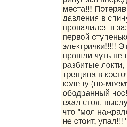
места!!! Потеряв
давления в спин
провалился в за
первой ступеньк
электрички!!!!! 
прошли чуть не п
разбитые локти,
трещина в косточ
колену (по-моем
ободранный нос!
ехал стоя, высл
что "мол нажралс
не стоит, упал!!!