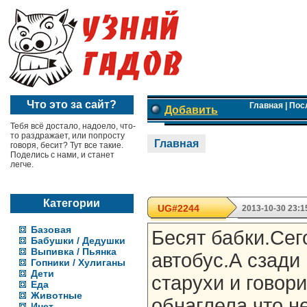
Что это за сайт?
Главная
|
Пос
Добавить
Тебя всё достало, надоело, что-
то раздражает, или попросту
Главная
говоря, бесит? Тут все такие.
Поделись с нами, и станет
легче.
Категории
UG#2244
2013-10-30 23:1
Базовая
Бесят бабки.Сег
Бабушки / Дедушки
Выпивка / Пьянка
автобус.А сзади
Гопники / Хулиганы
Дети
старухи и говор
Еда
Животные
обнаглела,что н
Инет