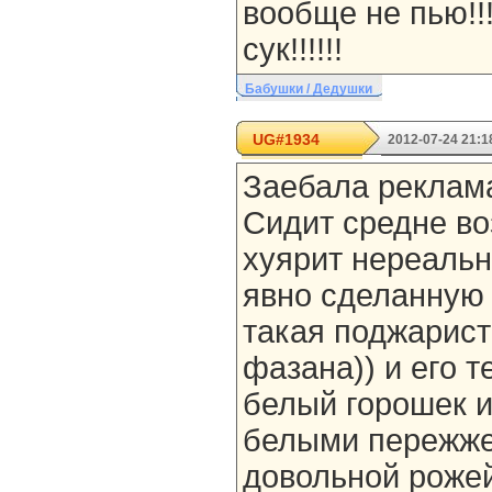
вообще не пью!!!!
сук!!!!!!
Бабушки / Дедушки
UG#1934
2012-07-24 21:1
Заебала реклам
Сидит средне во
хуярит нереальн
явно сделанную 
такая поджарист
фазана)) и его т
белый горошек 
белыми пережже
довольной роже