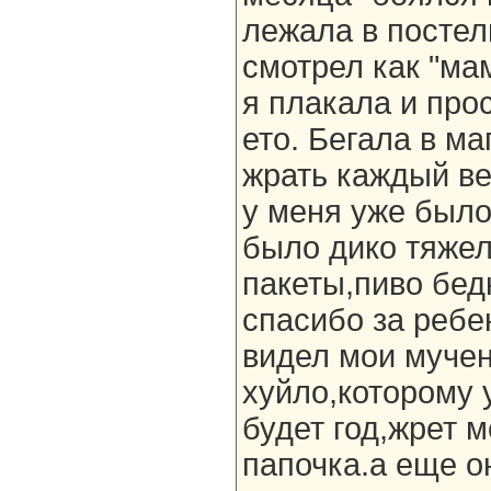
лежала в постел
смотрел как "ма
я плакала и про
ето. Бегала в м
жрать каждый ве
у меня уже было
было дико тяжел
пакеты,пиво бед
спасибо за ребе
видел мои мучен
хуйло,которому 
будет год,жрет м
папочка.а еще о