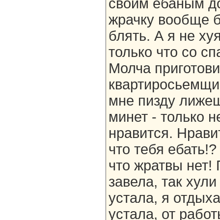
своим ебаным до
жрачку вообще б
блять. А я не ху
только что со с
Молча приготови
квартиросьемщик
мне пизду лижеш
минет - только н
нравится. Нравит
что тебя ебать!?
что жратвы нет!
завела, так хули
устала, я отдыха
устала, от работ