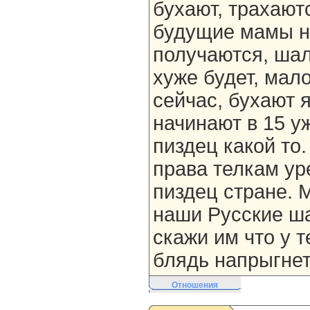
бухают, трахаютс
будущие мамы н
получаются, ша
хуже будет, мал
сейчас, бухают я
начинают в 15 у
пиздец какой то
права телкам ур
пиздец стране. 
наши Русские ша
скажи им что у т
блядь напрыгнет
Отношения