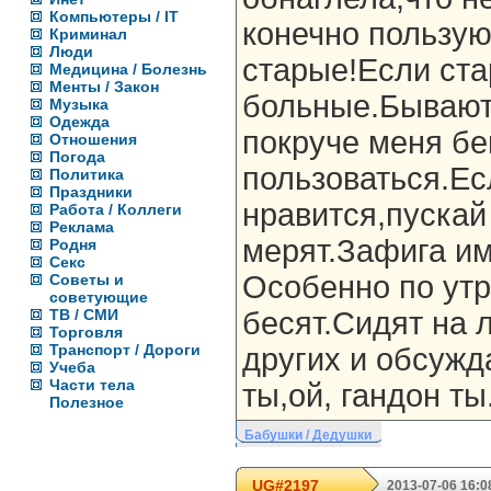
Компьютеры / IT
конечно пользую
Криминал
Люди
старые!Если ста
Медицина / Болезнь
Менты / Закон
больные.Бывают 
Музыка
Одежда
покруче меня бе
Отношения
Погода
пользоваться.Ес
Политика
Праздники
нравится,пускай
Работа / Коллеги
Реклама
мерят.Зафига им
Родня
Секс
Особенно по ут
Советы и
советующие
ТВ / СМИ
бесят.Сидят на 
Торговля
Транспорт / Дороги
других и обсуж
Учеба
Части тела
ты,ой, гандон ты
Полезное
Бабушки / Дедушки
UG#2197
2013-07-06 16:0