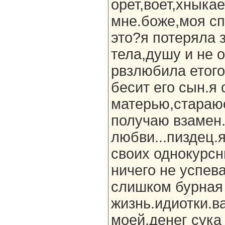
орет,воет,хныкае
мне.боже,моя спи
это?я потеряла 
тела,душу и не 
рвзлюбила етого
бесит его сын.я
матерью,стараюс
получаю взамен.
любви...пиздец.
своих однокурсн
ничего не успева
слишком бурная
жизнь.идиотки.в
моей.денег сука