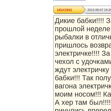
UG#1941
2012-08-07 10:2
Дикие бабки!!!! З
прошлой неделе
рыбалки в отлич
пришлось возвр
электричке!!!! З
чехол с удочкам
ждут электричку
бабки!!! Так пол
вагона электрич
моим носом!!! Ка
А хер там был!!!
ринулись вперед