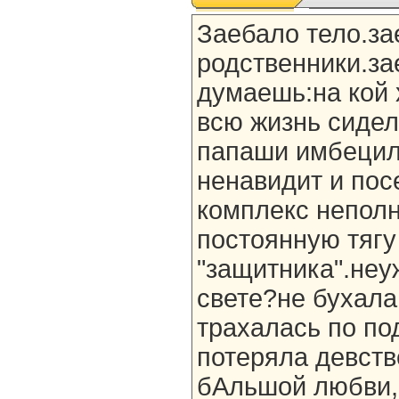
Заебало тело.за
родственники.за
думаешь:на кой 
всю жизнь сидел
папаши имбецил
ненавидит и пос
комплекс неполн
постоянную тягу
"защитника".неу
свете?не бухала
трахалась по по
потеряла девств
бАльшой любви,