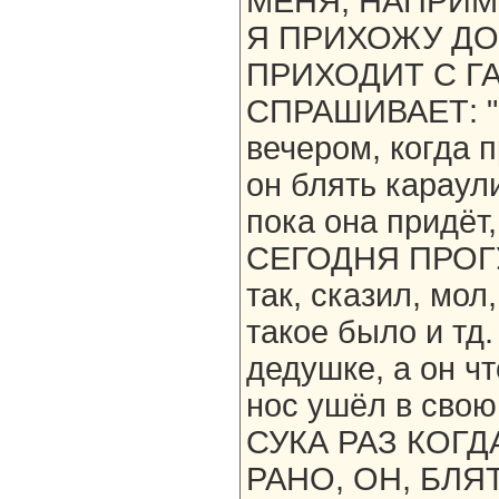
МЕНЯ, НАПРИМЕ
Я ПРИХОЖУ ДО
ПРИХОДИТ С ГА
СПРАШИВАЕТ: "Ч
вечером, когда 
он блять караули
пока она придёт,
СЕГОДНЯ ПРОГУ
так, сказил, мол
такое было и тд
дедушке, а он ч
нос ушёл в сво
СУКА РАЗ КОГ
РАНО, ОН, БЛЯ