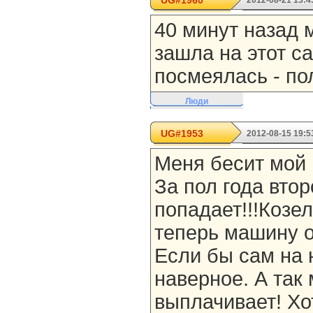
UG#1960
2012-08-21 13:4
40 минут назад м
зашла на этот са
посмеялась - по
Люди
UG#1953
2012-08-15 19:5
Меня бесит мой м
За пол года вто
попадает!!!Козел!
теперь машину о
Если бы сам на 
наверное. А так
выплачивает! Хо