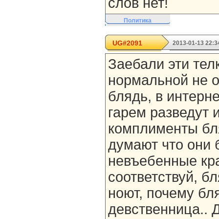
слов нет!
Политика
UG#2091
2013-01-13 22:3
Заебали эти телк
нормальной не о
блядь, в интерн
гарем разведут 
комплименты бля
думают что они 
невъебенные кр
соответствуй, б
ноют, почему бл
девственница.. Д