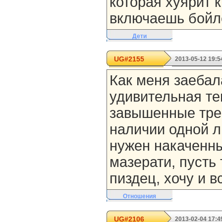
которая хуярит 
включаешь бойл
Дети
UG#2155
2013-05-12 19:5
Как меня заебал
удивительная т
завышенные тре
наличии одной л
нужен накаченны
мазерати, пусть
пиздец, хочу и в
Отношения
UG#2106
2013-02-04 17:4