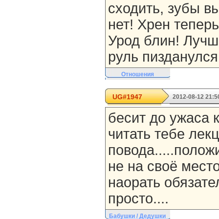
сходить, зубы в
нет! Хрен теперь
Урод блин! Лучш
руль пизданулся
Отношения
UG#1947
2012-08-12 21:5
бесит до ужаса 
читать тебе лекц
повода.....полож
не на своё мест
наорать обязател
просто....
Бабушки / Дедушки