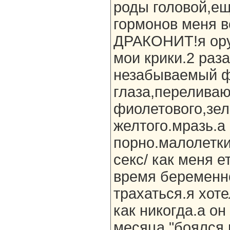
роды головой,ещ
гормонов меня 
ДРАКОНИТ!я ору.
мои крики.2 раз
незабываемый ф
глаза,перелива
фиолетового,зел
желтого.мразь.а
порно.малолетки
секс/ как меня е
время беременно
трахаться.я хот
как никогда.а он
месяца "боялся 