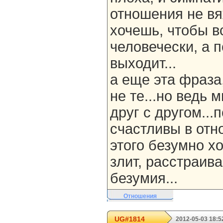
отношения не вя
хочешь, чтобы в
человечески, а 
выходит...
а еще эта фраза
не те...но ведь
друг с другом...
счастливы в отн
этого безумно хо
злит, расстраива
безумия...
Отношения
UG#1814
2012-05-03 18:5