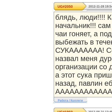
UG#2050
2012-11-28 19:5
блядь, люди!!!! 
начальник!!! сам
чаи гоняет, а по
выбежать в тече
СУКААААААА! Се
назвал меня дуро
организации со 
а этот сука при
назад, павлин ебуч
ААААААААААААА
Работа / Коллеги