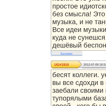
простое идиотско
без смысла! Это
музыка, и не та
Все идеи музыки
куда не сунешся,
дешёвый беспон
Базовая
UG#1910
2012-07-09 18:5
бесят коллеги. 
вы все сдохди в
заебали своими
тупорялыми баз