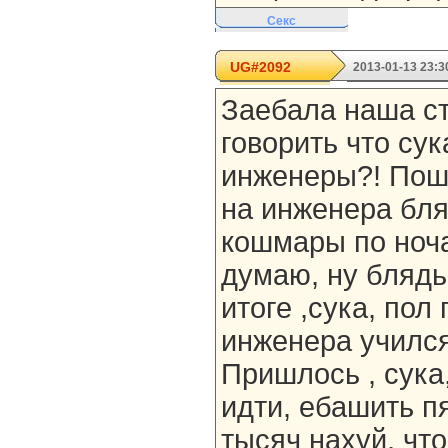
Секс
UG#2092
2013-01-13 23:3
Заебала наша ст
говорить что су
инженеры?! Пош
на инженера бля
кошмары по ноча
думаю, ну блядь
итоге ,сука, пол
инженера учился 
Пришлось , сука
идти, ебашить п
тысяч нахуй, что