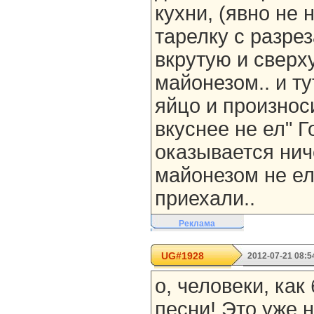
кухни, (явно не 
тарелку с разр
вкрутую и свер
майонезом.. и ту
яйцо и произноси
вкуснее не ел" Г
оказывается нич
майонезом не ел
приехали..
Реклама
UG#1928
2012-07-21 08:5
о, человеки, как
песни! Это уже н