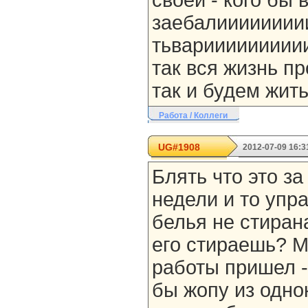
своей - кого бы 
заебалииииииии
тьвариииииииииии
так вся жизнь пр
так и будем жить
Работа / Коллеги
UG#1908
2012-07-09 16:3
Блять что это за
недели и то упр
белья не стирана
его стираешь? Ма
работы пришел - 
бы жопу из одно