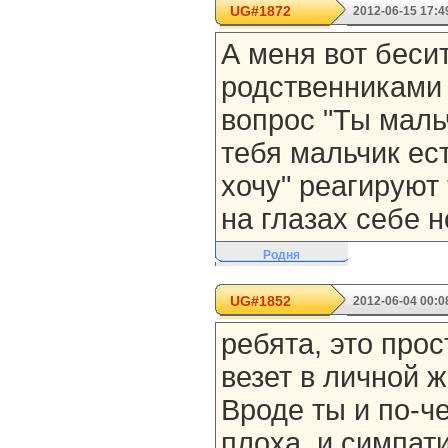
UG#1872
2012-06-15 17:4
А меня вот бесит
родственниками 
вопрос "Ты маль
тебя мальчик ест
хочу" реагируют 
на глазах себе н
Родня
UG#1852
2012-06-04 00:0
ребята, это прос
везет в личной ж
Вроде ты и по-ч
плоха, и симпат