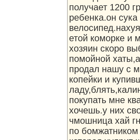
получает 1200 гр
ребенка.он сука
велосипед.нахуя,
етой коморке и 
хозяин скоро вы
помойной хаты,
продал нашу с м
копейки и купив
ладу,блять,кали
покупать мне ква
хочешь.у них сво
чмошница хай гн
по бомжатником