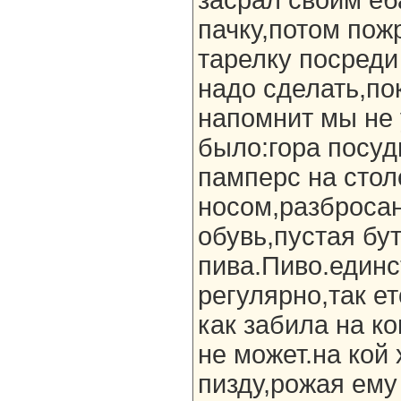
засрал своим е
пачку,потом по
тарелку посреди 
надо сделать,по
напомнит мы не 
было:гора посуд
памперс на стол
носом,разброса
обувь,пустая бу
пива.Пиво.единс
регулярно,так ет
как забила на к
не может.на кой 
пизду,рожая ему