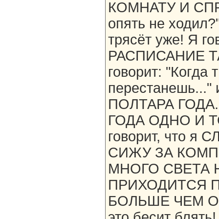
КОМНАТУ И СПР
опять не ходил?
трясёт уже! Я г
РАСПИСАНИЕ ТАК
говорит: "Когда 
перестанешь..."
ПОЛТАРА ГОДА.
ГОДА ОДНО И ТО
говорит, что 
СИЖУ ЗА КОМП
МНОГО СВЕТА Н
ПРИХОДИТСЯ П
БОЛЬШЕ ЧЕМ ОБ
это бесит бля