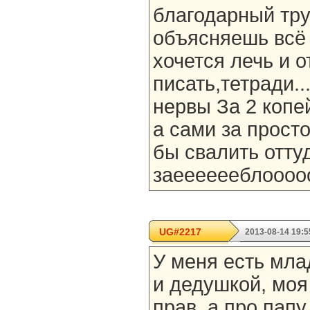
благодарный труд
объясняешь всё 
хочется лечь и о
писать,тетради.
нервы За 2 копе
а сами за просто 
бы свалить оттуд
заееееееблоооо
UG#2217
2013-08-14 19:5
У меня есть мла
и дедушкой, моя
прав, а про папу