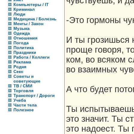
чувствуешь, и да
Компьютеры / IT
Криминал
Люди
-Это гормоны чу
Медицина / Болезнь
Менты / Закон
Музыка
Одежда
И ты грозишься н
Отношения
Погода
проще говоря, то
Политика
Праздники
Работа / Коллеги
ком, во всяком 
Реклама
Родня
во взаимных чувс
Секс
Советы и
советующие
ТВ / СМИ
А что будет пото
Торговля
Транспорт / Дороги
Учеба
Части тела
Ты испытываешь 
Полезное
это значит. Ты с
это надоест. Ты