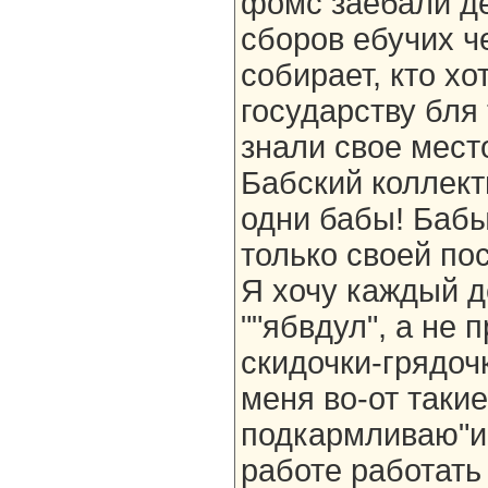
фомс заебали де
сборов ебучих ч
собирает, кто х
государству бля 
знали свое мест
Бабский коллект
одни бабы! Баб
только своей по
Я хочу каждый д
""ябвдул", а не
скидочки-грядоч
меня во-от таки
подкармливаю"и
работе работать