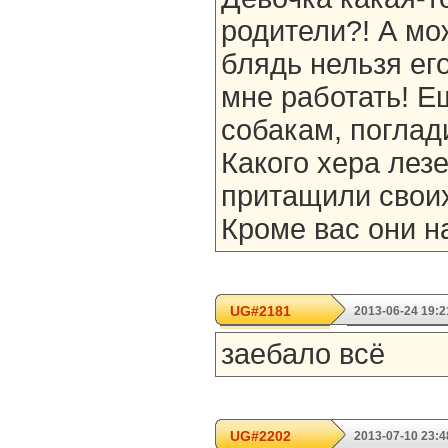
родители?! А мож
блядь нельзя ег
мне работать! Ещ
собакам, поглад
Какого хера лезе
притащили своих
Кроме вас они на
UG#2181
2013-06-24 19:2
заебало всё
UG#2202
2013-07-10 23:4