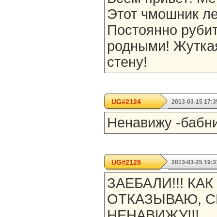
Этот чмошник ле
Постоянно рубить
родными! Жуткая
стену!
UG#2124
2013-03-15 17:3
Ненавижу -бабн
UG#2129
2013-03-25 19:3
ЗАЕБАЛИ!!! КАК
ОТКАЗЫВАЮ, СР
НЕНАВИЖУ!!!