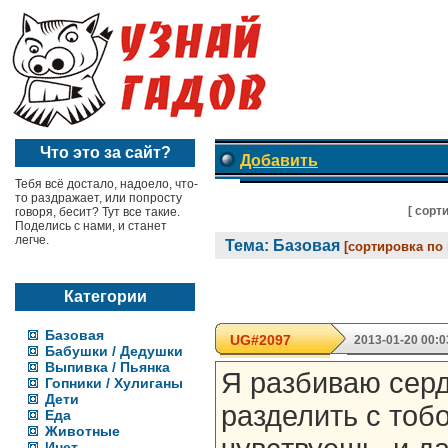
Что это за сайт?
Добавить
Тебя всё достало, надоело, что-
то раздражает, или попросту
[ cорт
говоря, бесит? Тут все такие.
Поделись с нами, и станет
легче.
Тема: Базовая
[сортировка по
Категории
Базовая
UG#2097
2013-01-20 00:0
Бабушки / Дедушки
Выпивка / Пьянка
Я разбиваю серд
Гопники / Хулиганы
Дети
разделить с тоб
Еда
Животные
Инет