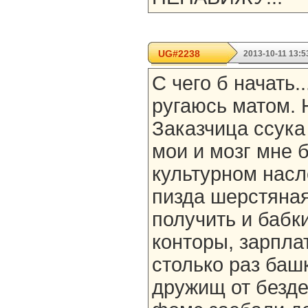
UG#2238
2013-10-11 13:5
С чего б начать.
ругаюсь матом. 
Заказчица ссука
мои и мозг мне 
культурном насл
пизда шерстяная
получить и бабки
конторы, зарплат
столько раз башк
дружищ от безде