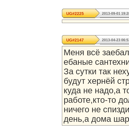
UG#2225
2013-09-01 19:2
UG#2147
2013-04-23 06:5
Меня всё заебал
ебаные сантехни
За сутки так не
будут хернёй ст
куда не надо,а 
работе,кто-то д
ничего не спизд
день,а дома шар