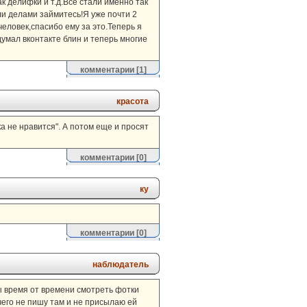
к делифки и т.д.Все стали именно так
ли делами займитесь!Я уже почти 2
человек,спасибо ему за это.Теперь я
умал вконтакте блин и теперь многие
комментарии
[1]
красота
а не нравится". А потом еще и просят
комментарии
[0]
ку
комментарии
[0]
наблюдатель
 бы время от времени смотреть фотки
ничего не пишу там и не присылаю ей