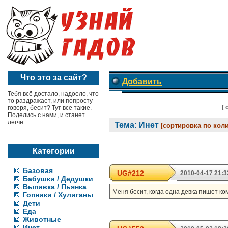
Что это за сайт?
Добавить
Тебя всё достало, надоело, что-
то раздражает, или попросту
[
говоря, бесит? Тут все такие.
Поделись с нами, и станет
легче.
Тема: Инет
[сортировка по кол
Категории
Базовая
UG#212
2010-04-17 21:3
Бабушки / Дедушки
Выпивка / Пьянка
Меня бесит, когда одна девка пишет ком
Гопники / Хулиганы
Дети
Еда
Животные
Инет