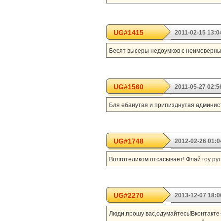
UG#1415
2011-02-15 13:0
Бесят высеры недоумков с неимоверным
UG#1560
2011-05-27 02:5
Бля ебанутая и припизднутая админис
UG#1748
2012-02-26 01:0
Волготеликом отсасывает! Флай гоу рулит!
UG#2270
2013-12-07 18:0
Люди,прошу вас,одумайтесь!Вконтакте-