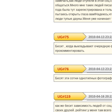
замечать,как люди отупели в этой соц.
общаться.Много мне таких людей писал
года была тут зарегистрирована и толь
пытаюсь открыть глаза вам!Надеюсь,чт
люди тупые дауны.Меня уже начинает то
UG#75
2010-04-13 23:2
Бесит , когда выкладывают очередную ф
прокомментировать.
UG#76
2010-04-13 23:2
Бесят эти сотни однотипных фотограф
UG#119
2010-04-16 20:2
как же бесит зависимость людей от соц.
своих друзей. рейтинг у меня там всего