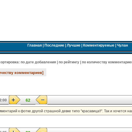
Главная
|
Последние
|
Лучшие
|
Комментируемые
|
Чулан
 cортировка:
по дате добавления
|
по рейтингу
|
по количеству комментарие
ичеству комментариев]
62
2:00
ментарий к фотке другой страшной девке типо "красавица!!". Так и хочется на