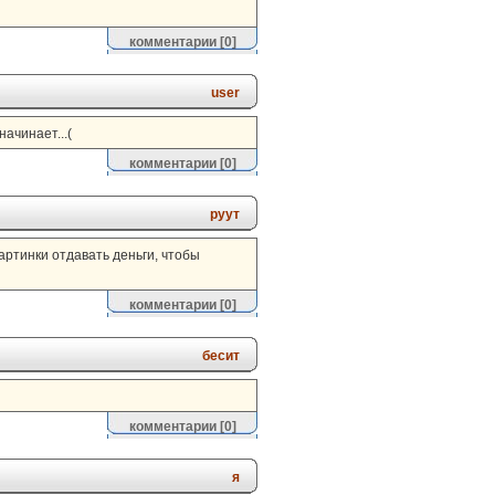
комментарии
[0]
user
ачинает...(
комментарии
[0]
руут
картинки отдавать деньги, чтобы
комментарии
[0]
бесит
комментарии
[0]
я