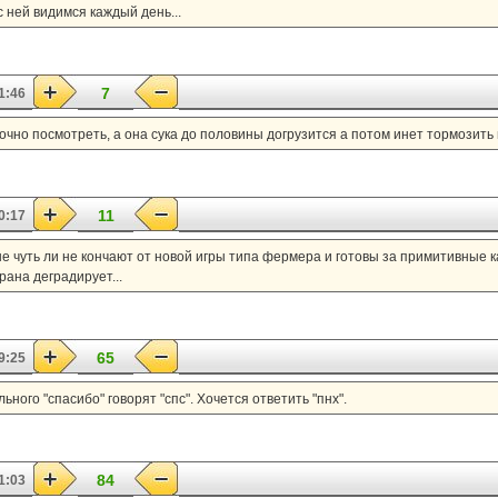
 с ней видимся каждый день...
7
1:46
очно посмотреть, а она сука до половины догрузится а потом инет тормозить н
11
0:17
рые чуть ли не кончают от новой игры типа фермера и готовы за примитивные 
ана деградирует...
65
9:25
ного "спасибо" говорят "спс". Хочется ответить "пнх".
84
1:03