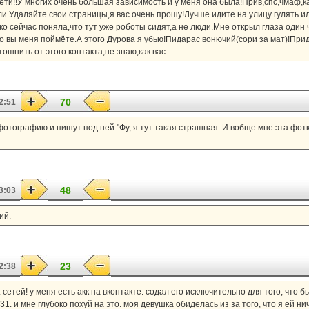
сети!!У многих очень большая зависимость и у меня она была!Прив,спс,чмаф,ка
и.Удаляйте свои страницы,я вас очень прошу!Лучше идите на улицу гулять и
ко сейчас поняла,что тут уже роботы сидят,а не люди.Мне открыл глаза один 
о вы меня поймёте.А этого Дурова я убью!Пидарас вонючий(сори за мат)!Прид
шнить от этого контакта,не знаю,как вас.
70
2:51
отографию и пишут под ней "Фу, я тут такая страшная. И вобще мне эта фотк
48
3:03
ий.
23
2:38
 сетей! у меня есть акк на вконтакте. содал его исключительно для того, что
 31. и мне глубоко похуй на это. моя девушка обиделась из за того, что я ей 