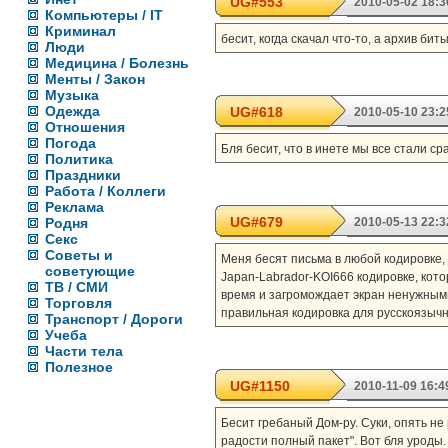
UG#553
2010-05-02 18:3
Компьютеры / IT
Криминал
бесит, когда скачал что-то, а архив бит
Люди
Медицина / Болезнь
Менты / Закон
Музыка
Одежда
UG#618
2010-05-10 23:2
Отношения
Погода
Бля бесит, что в инете мы все стали с
Политика
Праздники
Работа / Коллеги
Реклама
UG#679
Родня
2010-05-13 22:3
Секс
Советы и
Меня бесят письма в любой кодировке, 
советующие
Japan-Labrador-KOI666 кодировке, кот
ТВ / СМИ
время и загромождает экран ненужными 
Торговля
правильная кодировка для русскоязычно
Транспорт / Дороги
Учеба
Части тела
Полезное
UG#1150
2010-11-09 16:4
Бесит гребаный Дом-ру. Суки, опять не 
радости полный пакет". Вот бля уроды. 