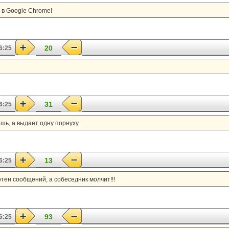
 в Google Chrome!
20
6:25
31
6:25
ешь, а выдает одну порнуху
13
6:25
отен сообщений, а собеседник молчит!!!
93
6:25