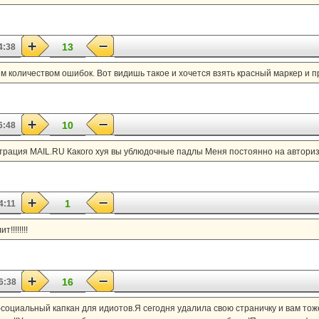
13
4:38
 количеством ошибок. Вот видишь такое и хочется взять красный маркер и п
10
6:48
трация MAIL.RU Какого хуя вы ублюдочные падлы Меня постоянно на автори
1
4:11
!!!!!!!
16
6:38
социальный капкан для идиотов.Я сегодня удалила свою страничку и вам тож