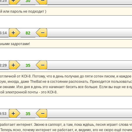
30
6:25
ый или пароль не подходит )
82
5:14
раными задротами!
35
2:29
отличной от KOI-8. Потому, что в день получаю до пяти сотен писем, и каждое
орую, иногда, даже TheBat не в состоянии распознать. Приходится пользоват
окнами. Изо дня в день это начинает бесить все больше. Если вы еще не в ку
й электронной почты - это KOI-8.
35
9:53
работает интернет. Звоню в саппорт, а там, пока ждёшь, песня играет слова ч
Теперь ясно, почему интернет не работает, и, видимо, его не скоро ещё почин