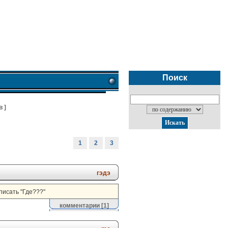
Поиск
в
]
1
2
3
гэдэ
писать "Где???"
комментарии
[1]