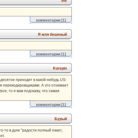
me
комментарии
[1]
Я мля бешеный
комментарии
[1]
Kurepin
 десятое приходит в какой-нибудь US-
ься перекодировщиками. А это отнимает
рсе, то я вам подскажу, что самая
комментарии
[1]
Бурый
то-то в духе "радости полный пакет,
ят.