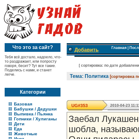
Что это за сайт?
Главная
|
Посл
Добавить
Тебя всё достало, надоело, что-
то раздражает, или попросту
[ cортировка:
по дате добавлен
говоря, бесит? Тут все такие.
Поделись с нами, и станет
легче.
Тема: Политика
[сортировка п
Категории
Базовая
UG#353
2010-04-23 11:1
Бабушки / Дедушки
Выпивка / Пьянка
Заебал Лукашенк
Гопники / Хулиганы
Дети
шобла, называю
Еда
Животные
Инет