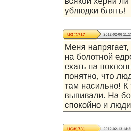
всякой херни ли
ублюдки блять!
UG#1717
2012-02-06 11:1
Меня напрягает, 
на болотной едр
ехать на поклон
понятно, что лю
там насильно! К
выпивали. На бо
спокойно и люди
UG#1731
2012-02-13 14:3