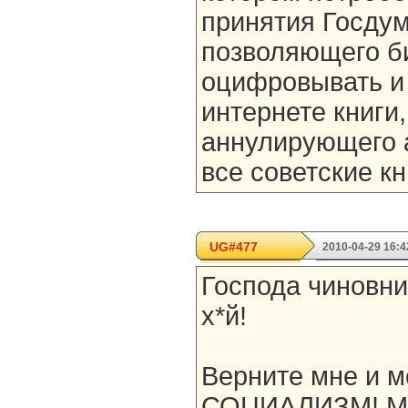
принятия Госдум
позволяющего б
оцифровывать и
интернете книги,
аннулирующего 
все советские к
UG#477
2010-04-29 16:4
Господа чиновни
х*й!
Верните мне и 
СОЦИАЛИЗМ! Мне