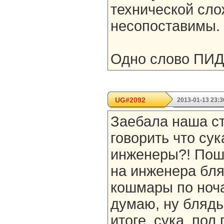
технической сл
несопоставимы.
Одно слово ПИ
UG#2092
2013-01-13 23:3
Заебала наша ст
говорить что су
инженеры?! Пош
на инженера бля
кошмары по ноча
думаю, ну блядь
итоге ,сука, пол