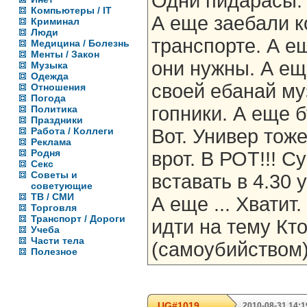
Одни пидарасы.
Компьютеры / IT
А еще заебали к
Криминал
Люди
транспорте. А е
Медицина / Болезнь
Менты / Закон
они нужны. А ещ
Музыка
Одежда
своей ебанай м
Отношения
Погода
гопники. А еще 
Политика
Праздники
Работа / Коллеги
Вот. Универ тоже
Реклама
Родня
врот. В РОТ!!! С
Секс
Советы и
вставать в 4.30 у
советующие
ТВ / СМИ
А еще ... Хватит
Торговля
Транспорт / Дороги
идти на тему Кто
Учеба
Части тела
(самоубийством)
Полезное
UG#1019
2010-08-31 14:1