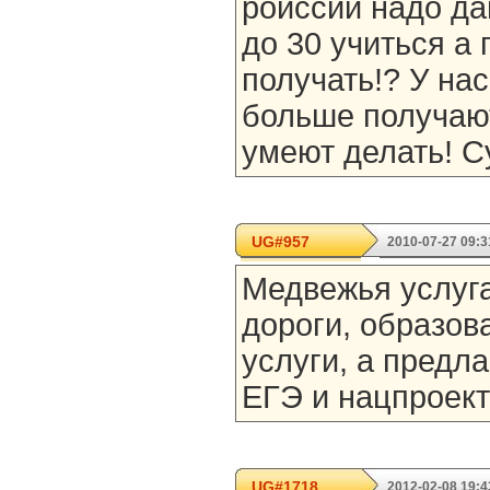
роиссии надо да
до 30 учиться а
получать!? У на
больше получают
умеют делать! Су
UG#957
2010-07-27 09:3
Медвежья услуга
дороги, образов
услуги, а предл
ЕГЭ и нацпроект
UG#1718
2012-02-08 19:4