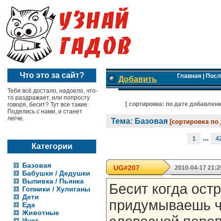
Что это за сайт?
Главная
|
Посл
Добавить
Тебя всё достало, надоело, что-
то раздражает, или попросту
[ cортировка:
по дате добавлен
говоря, бесит? Тут все такие.
Поделись с нами, и станет
легче.
Тема: Базовая
[сортировка по
...
1
4
Категории
Базовая
UG#207
2010-04-17 21:2
Бабушки / Дедушки
Выпивка / Пьянка
Бесит когда ост
Гопники / Хулиганы
Дети
придумываешь ч
Еда
Животные
Инет