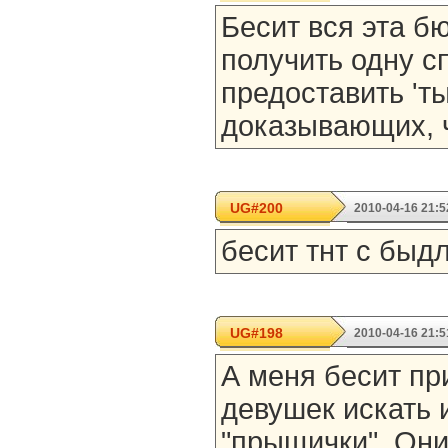
Бесит вся эта б
получить одну с
предоставить 'т
доказывающих, ч
UG#200
2010-04-16 21:5
бесит тнт с быд
UG#198
2010-04-16 21:5
А меня бесит пр
девушек искать 
"прыщички". Они