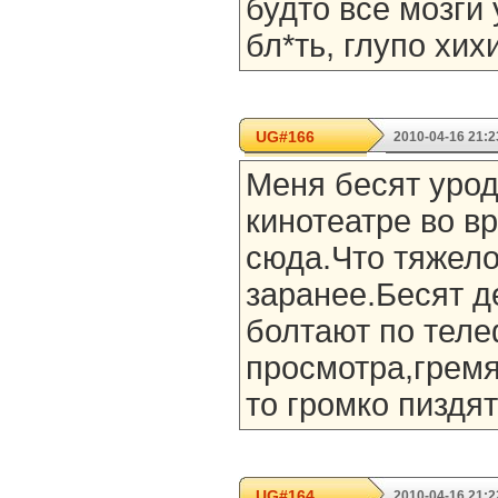
будто все мозги
бл*ть, глупо хих
UG#166
2010-04-16 21:2
Меня бесят урод
кинотеатре во в
сюда.Что тяжело
заранее.Бесят 
болтают по теле
просмотра,гремя
то громко пиздя
UG#164
2010-04-16 21:2