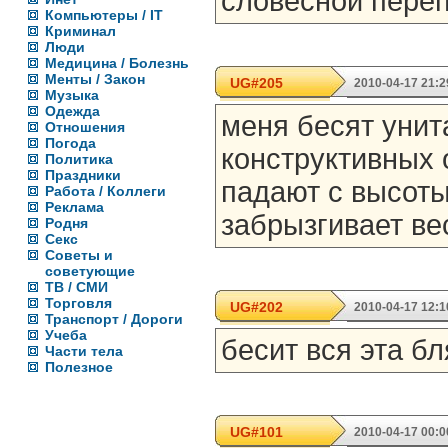
словесной переп
Компьютеры / IT
Криминал
Люди
Медицина / Болезнь
Менты / Закон
UG#205
2010-04-17 21:2
Музыка
Одежда
меня бесят унита
Отношения
Погода
конструктивных 
Политика
Праздники
падают с высоты
Работа / Коллеги
Реклама
забрызгивает ве
Родня
Секс
Советы и
советующие
ТВ / СМИ
Торговля
UG#202
2010-04-17 12:1
Транспорт / Дороги
Учеба
бесит вся эта б
Части тела
Полезное
UG#101
2010-04-17 00:0