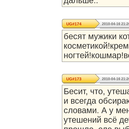
дальше..
UG#174
2010-04-16 21:2
бесят мужики ко
косметикой!кре
ногтей!кошмар!в
UG#173
2010-04-16 21:2
Бесит, что, уте
и всегда обсира
словами. А у мен
утешений всё де