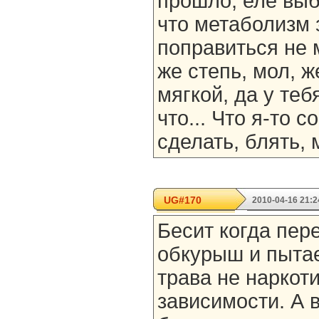
прошло, еле выб
что метаболизм 
поправиться не м
же степь, мол, 
мягкой, да у теб
что... Что я-то 
сделать, блять, 
UG#170
2010-04-16 21:2
Бесит когда пер
обкурыш и пытае
трава не наркот
зависимости. А в