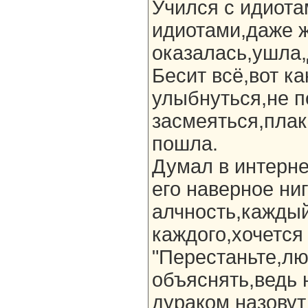
Учился с идиота
идиотами,даже 
оказалась,ушла,
Бесит всё,вот к
улыбнуться,не п
засмеяться,плак
пошла.
Думал в интерне
его наверное ни
алчность,каждый
каждого,хочется
"Перестаньте,лю
объяснять,ведь 
дураком назовут 