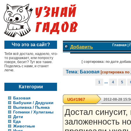
Что это за сайт?
Главная
|
Добавить
Тебя всё достало, надоело, что-
то раздражает, или попросту
[ cортировка:
по дате добав
говоря, бесит? Тут все такие.
Поделись с нами, и станет
легче.
Тема: Базовая
[сортировка по
...
1
4
5
Категории
Базовая
UG#1967
2012-08-28 15:5
Бабушки / Дедушки
Выпивка / Пьянка
Достал синусит,
Гопники / Хулиганы
Дети
заложенность но
Еда
Животные
Инет