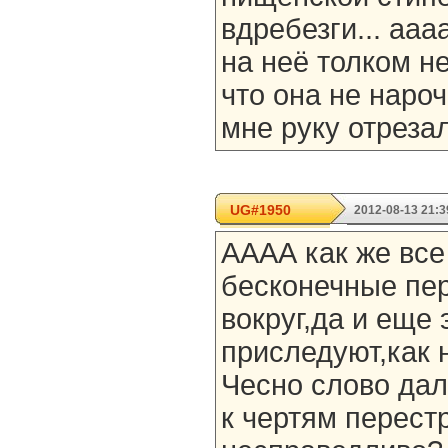
вдребезги... ааа
на неё толком не
что она не нароч
мне руку отрезал
UG#1950
2012-08-13 21:3
АААА как же все
бесконечные пе
вокруг,да и еще
приследуют,как н
Чесно слово дал
к чертям перест