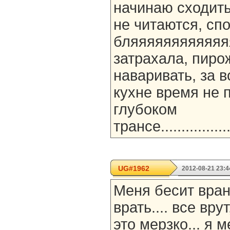
начинаю сходить
не читаются, сп
бляяяяяяяяяяяя
затрахала, пиро
наваривать, за 
кухне время не про
глубоком
трансе....................
UG#1962
2012-08-21 23:4
Меня бесит врань
врать.... все врут
это мерзко... я м