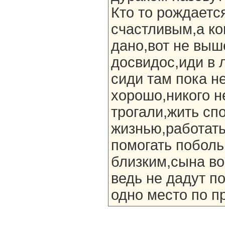
Кто то рождаетс
счастливым,а ко
дано,вот не выш
досвидос,иди в 
сиди там пока н
хорошо,никого не
трогали,жить сп
жизнью,работат
помогать поболь
близким,сына во
ведь не дадут п
одно место по пр