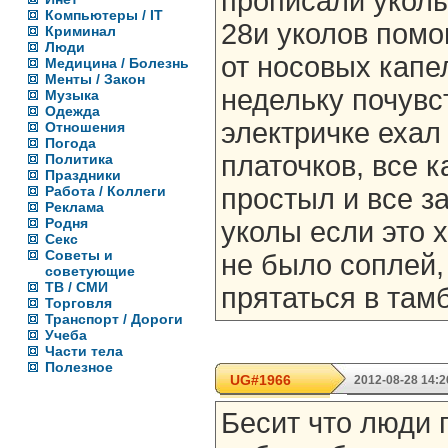
прописали уколы
Компьютеры / IT
28и уколов помо
Криминал
Люди
от носовых капе
Медицина / Болезнь
Менты / Закон
недельку почувс
Музыка
Одежда
электричке ехал
Отношения
Погода
платочков, все к
Политика
Праздники
Работа / Коллеги
простыл и все з
Реклама
Родня
уколы если это 
Секс
Советы и
не было соплей,
советующие
ТВ / СМИ
прятаться в там
Торговля
Транспорт / Дороги
Учеба
Части тела
Полезное
UG#1966
2012-08-28 14:2
Бесит что люди 