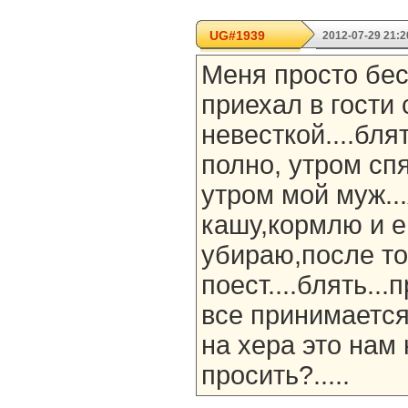
UG#1939
2012-07-29 21:2
Меня просто бес
приехал в гости 
невесткой....бля
полно, утром спя
утром мой муж..
кашу,кормлю и е
убираю,после то
поест....блять...
все принимается
на хера это нам
просить?.....