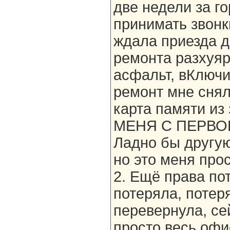
две недели за г
принимать звонки
ждала приезда д
ремонта разхуяр
асфальт, вКлючи
ремонт мне снял
карта памяти из
МЕНЯ С ПЕРВО
Ладно бы другую
но это меня про
2. Ещё права пот
потеряла, потер
перевернула, се
просто весь офи