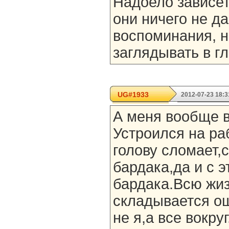
Надоело зависет
они ничего не да
воспоминания, 
заглядывать в г
UG#1933
2012-07-23 18:3
А меня вообще в
Устроился на ра
голову сломает,
бардака,да и с э
бардака.Всю жиз
складывается о
не я,а все вокруг