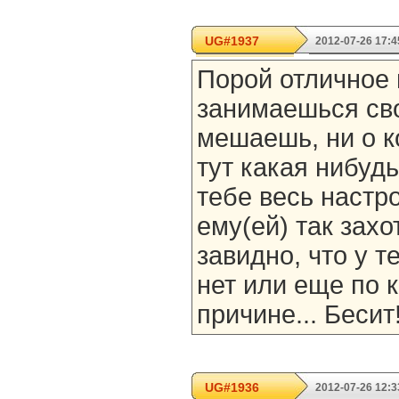
UG#1937
2012-07-26 17:4
Порой отличное 
занимаешься св
мешаешь, ни о к
тут какая нибудь
тебе весь настро
ему(ей) так захо
завидно, что у т
нет или еще по 
причине... Бесит
UG#1936
2012-07-26 12:3