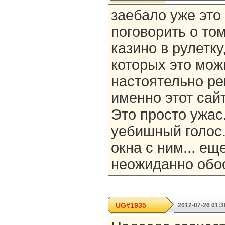
заебало уже это
поговорить о то
казино в рулетку
которых это мож
настоятельно р
именно этот сай
Это просто ужас.
уебишный голос.
окна с ним... ещ
неожиданно обос
UG#1935
2012-07-26 01:3