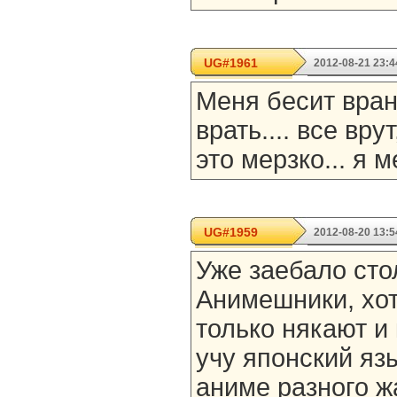
UG#1961
2012-08-21 23:4
Меня бесит врань
врать.... все врут
это мерзко... я м
UG#1959
2012-08-20 13:5
Уже заебало сто
Анимешники, хот
только някают и
учу японский яз
аниме разного жа