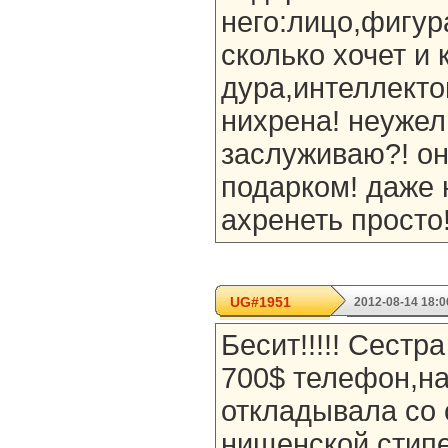
него:лицо,фигу
сколько хочет и 
дура,интеллекто
нихрена! неужел
заслуживаю?! он
подарком! даже 
ахренеть просто
UG#1951
2012-08-14 18:0
Бесит!!!!! Сестр
700$ телефон,на
откладывала со 
нищенской стипе