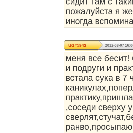
сидит там с так
пожалуйста я же
иногда вспомин
UG#1943
2012-08-07 16:0
меня все бесит!
и подруги и прак
встала сука в 7 
каникулах,попер
практику,пришла
,соседи сверху у
сверлят,стучат,б
ранво,просыпаюс