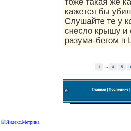
тоже такая же к
кажется бы убила
Слушайте те у к
снесло крышу и 
разума-бегом в 
...
1
4
5
Главная
|
Последние
|