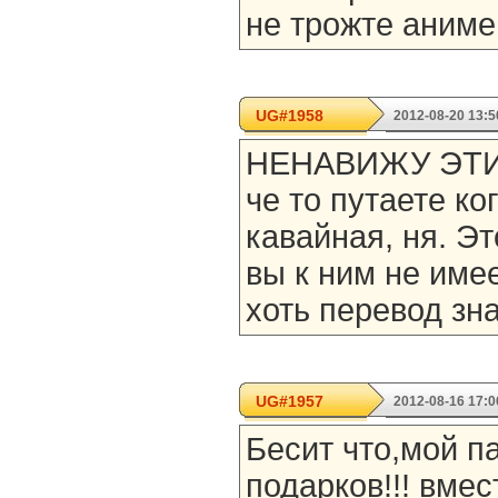
не трожте анимеш
UG#1958
2012-08-20 13:5
НЕНАВИЖУ ЭТИ 
че то путаете к
кавайная, ня. 
вы к ним не име
хоть перевод зн
UG#1957
2012-08-16 17:0
Бесит что,мой п
подарков!!! вмес