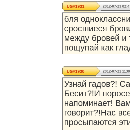
UG#1931
2012-07-23 02:4
бля одноклассн
сросшиеся бров
между бровей и 
пощупай как гла
UG#1930
2012-07-21 11:0
Узнай гадов?! С
Бесит?!И поросе
напоминает! Вам
говорит?!Нас все
просыпаются эти