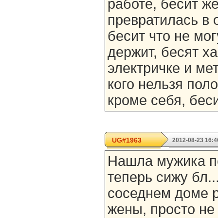
работе, бесит ж
превратилась в 
бесит что не мо
держит, бесят х
электричке и мет
кого нельзя пол
кроме себя, беси
UG#1963
2012-08-23 16:4
Нашла мужика пе
теперь сижу бл..
соседнем доме 
жены, просто не жи