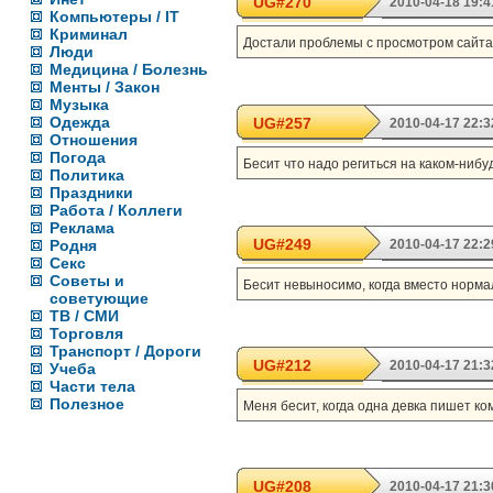
UG#270
2010-04-18 19:4
Компьютеры / IT
Криминал
Достали проблемы с просмотром сайта
Люди
Медицина / Болезнь
Менты / Закон
Музыка
Одежда
UG#257
2010-04-17 22:3
Отношения
Погода
Бесит что надо региться на каком-ниб
Политика
Праздники
Работа / Коллеги
Реклама
UG#249
Родня
2010-04-17 22:2
Секс
Советы и
Бесит невыносимо, когда вместо нормаль
советующие
ТВ / СМИ
Торговля
Транспорт / Дороги
UG#212
2010-04-17 21:3
Учеба
Части тела
Полезное
Меня бесит, когда одна девка пишет ком
UG#208
2010-04-17 21:3