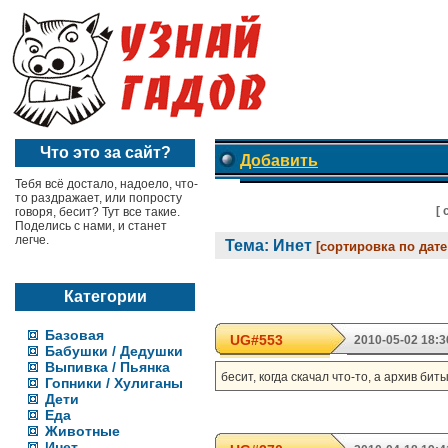
Что это за сайт?
Добавить
Тебя всё достало, надоело, что-
то раздражает, или попросту
[
говоря, бесит? Тут все такие.
Поделись с нами, и станет
легче.
Тема: Инет
[сортировка по дат
Категории
Базовая
UG#553
2010-05-02 18:3
Бабушки / Дедушки
Выпивка / Пьянка
бесит, когда скачал что-то, а архив бит
Гопники / Хулиганы
Дети
Еда
Животные
Инет