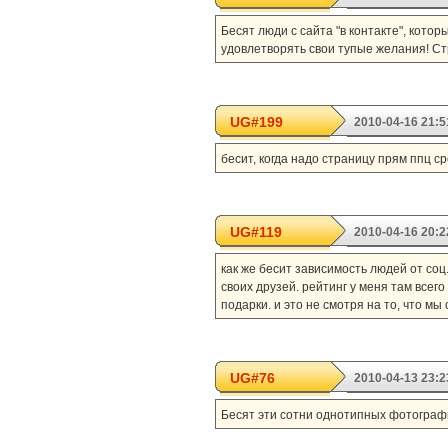
Бесят люди с сайта "в контакте", кото
удовлетворять свои тупые желания! Стр
UG#199
2010-04-16 21:5
бесит, когда надо страницу прям ппц ср
UG#119
2010-04-16 20:2
как же бесит зависимость людей от соц.
своих друзей. рейтинг у меня там всего
подарки. и это не смотря на то, что мы
UG#76
2010-04-13 23:2
Бесят эти сотни однотипных фотограф