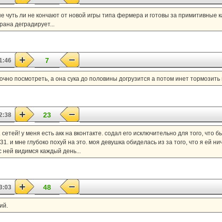
рые чуть ли не кончают от новой игры типа фермера и готовы за примитивные 
ана деградирует...
7
1:46
очно посмотреть, а она сука до половины догрузится а потом инет тормозить н
23
2:38
 сетей! у меня есть акк на вконтакте. содал его исключительно для того, что
 31. и мне глубоко похуй на это. моя девушка обиделась из за того, что я ей 
 с ней видимся каждый день...
48
3:03
ий.