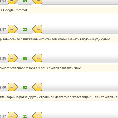
84
1:03
 в Google Chrome!
22
2:37
удь гавносайте с пизженным контентом чтобы скачать какую-нибудь хуйню
65
9:25
ного "спасибо" говорят "спс". Хочется ответить "пнх".
62
2:00
ментарий к фотке другой страшной девке типо "красавица!!". Так и хочется на
11
0:17