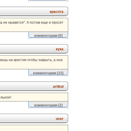
красота
а не нравится". А потом еще и просят
комментарии
[0]
кука
аешь на крестик чтобы закрыть, а она
комментарии
[15]
artikul
ельное!
комментарии
[2]
user