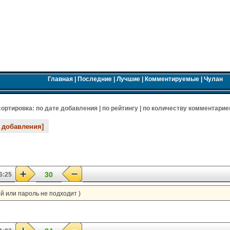
Главная
|
Последние
|
Лучшие
|
Комментируемые
|
Чулан
 cортировка:
по дате добавления
|
по рейтингу
|
по количеству комментарие
е добавления]
30
6:25
ый или пароль не подходит )