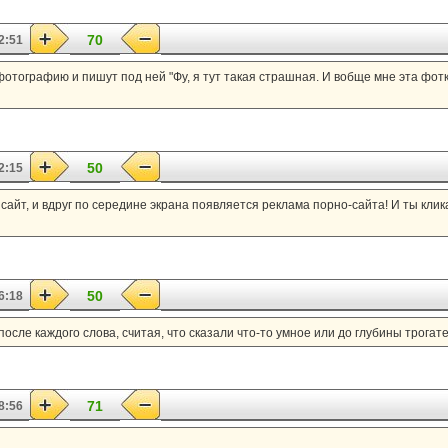
70
2:51
отографию и пишут под ней "Фу, я тут такая страшная. И вобще мне эта фотк
50
2:15
 сайт, и вдруг по середине экрана появляется реклама порно-сайта! И ты клик
50
6:18
 после каждого слова, считая, что сказали что-то умное или до глубины трогат
71
8:56