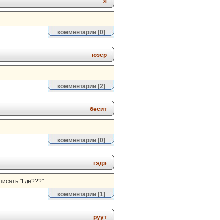
я
комментарии
[0]
юзер
комментарии
[2]
бесит
комментарии
[0]
гэдэ
писать "Где???"
комментарии
[1]
руут