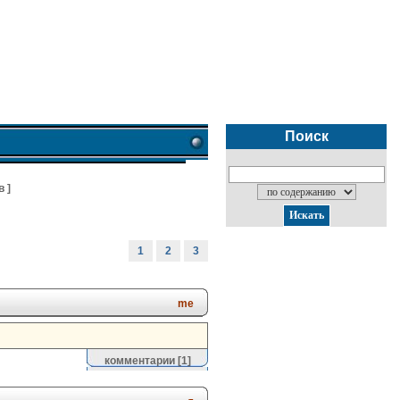
Поиск
в
]
1
2
3
me
комментарии
[1]