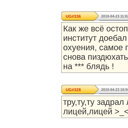
UG#336
2010-04-23 11:0
Как же всё осто
институт доебал
охуения, самое 
снова пиздюхать
на *** блядь !
UG#328
2010-04-23 10:5
тру,ту,ту задрал
лицей,лицей >_