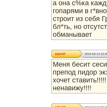
а она с%ка кажд
гопарями в г*вно
строит из себя
бл*ть, но отсутс
обманывает
UG#47
2010-04-13 22:4
Меня бесит сесия
препод пидор эк
хочет ставить!!!!!
ненавижу!!!!