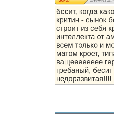
UG#37
2010-04-13 22:4
бесит, когда как
критин - сынок 
строит из себя к
интеллекта от а
всем только и м
матом кроет, тип
ващееееееее гер
гребаный, бесит
недоразвитая!!!!