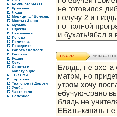
по ебучей геоме
Компьютеры / IT
не готовился ди
Криминал
Люди
получу 2 и пизд
Медицина / Болезнь
Менты / Закон
по полной програ
Музыка
Одежда
и бухать!ябал я 
Отношения
Погода
Политика
Праздники
Работа / Коллеги
Реклама
UG#337
2010-04-23 11:0
Родня
Секс
Блядь, не охота
Советы и
советующие
матом, но приде
ТВ / СМИ
Торговля
утром хочу поспа
Транспорт / Дороги
Учеба
ебучую-срано вы
Части тела
Полезное
блядь не учителя
ЕБать-капать не 