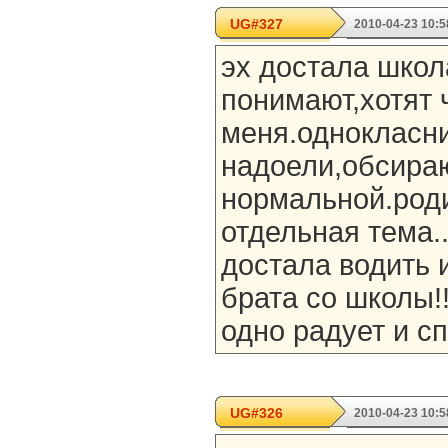
UG#327
2010-04-23 10:5
эх достала школ
понимают,хотят ч
меня.однокласн
надоели,обсираю
нормальной.род
отдельная тема...
достала водить 
брата со школы!!!!
одно радует и с
UG#326
2010-04-23 10:5