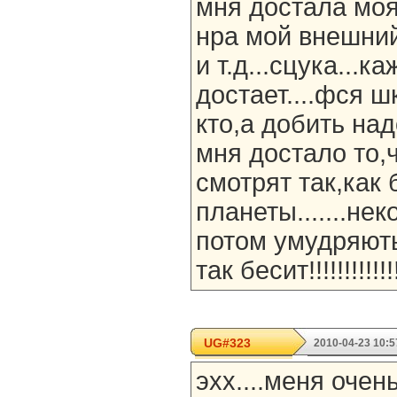
мня достала моя к
нра мой внешний
и т.д...сцука...
достает....фся ш
кто,а добить над
мня достало то,ч
смотрят так,как 
планеты.......не
потом умудряють
так бесит!!!!!!!!!!!!!!
UG#323
2010-04-23 10:5
эхх....меня оче