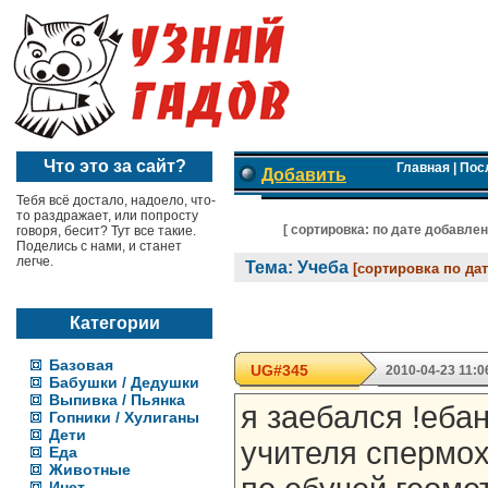
Что это за сайт?
Главная
|
Пос
Добавить
Тебя всё достало, надоело, что-
то раздражает, или попросту
[ cортировка:
по дате добавле
говоря, бесит? Тут все такие.
Поделись с нами, и станет
легче.
Тема: Учеба
[сортировка по да
Категории
Базовая
UG#345
2010-04-23 11:0
Бабушки / Дедушки
Выпивка / Пьянка
я заебался !еба
Гопники / Хулиганы
Дети
учителя спермо
Еда
Животные
Инет