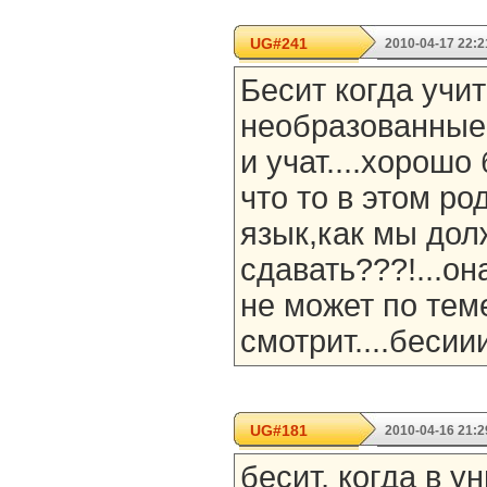
UG#241
2010-04-17 22:2
Бесит когда учи
необразованные
и учат....хорошо
что то в этом ро
язык,как мы до
сдавать???!...о
не может по теме
смотрит....бесииии
UG#181
2010-04-16 21:2
бесит, когда в у