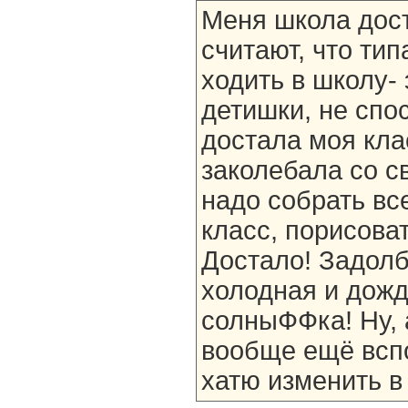
Меня школа дост
считают, что тип
ходить в школу-
детишки, не спо
достала моя кла
заколебала со с
надо собрать вс
класс, порисоват
Достало! Задолб
холодная и дожд
солныФФка! Ну, а
вообще ещё вспо
хатю изменить в