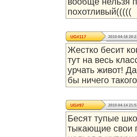
вообще нельзя п
похотливый(((((
UG#117
2010-04-16 20:2
Жестко бесит ко
тут на весь клас
урчать живот! Да
бы ничего такого
UG#97
2010-04-14 21:5
Бесят тупые шко
тыкающие свои 