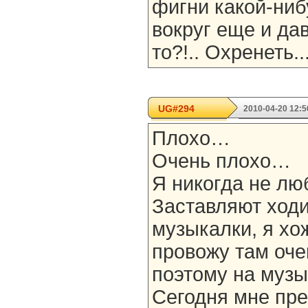
фигни какой-нибу
вокруг еще и дав
то?!.. Охренеть..
UG#294
2010-04-20 12:5
Плохо…
Очень плохо…
Я никогда не л
Заставляют ход
музыкалки, я хо
провожу там оче
поэтому на музы
Сегодня мне пр