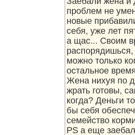
Заебали жена и 
проблем не умен
новые прибавил
себя, уже лет п
а щас... Своим 
распорядишься, 
можно только ког
остальное время
Жена нихуя по д
жрать готовы, са
когда? Деньги т
бы себя обеспеч
семейство корми
PS а еще заебал