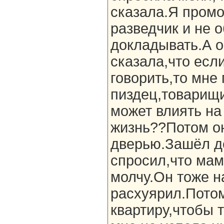
сказала.Я промо
разведчик и не о
докладывать.А о
сказала,что если
говорить,то мне
пиздец,товарищи
может влиять н
жизнь??Потом о
дверью.Зашёл д
спросил,что мам
молчу.Он тоже н
расхуярил.Пото
квартиру,чтобы 