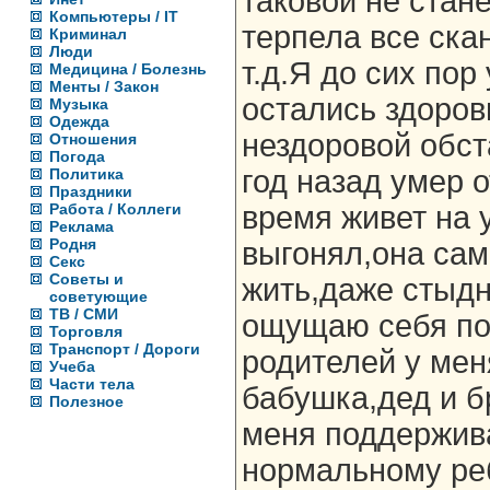
таковой не стане
Компьютеры / IT
терпела все ска
Криминал
Люди
т.д.Я до сих пор
Медицина / Болезнь
Менты / Закон
остались здоров
Музыка
Одежда
нездоровой обст
Отношения
Погода
год назад умер о
Политика
Праздники
Работа / Коллеги
время живет на 
Реклама
Родня
выгонял,она са
Секс
Советы и
жить,даже стыдно
советующие
ТВ / СМИ
ощущаю себя пол
Торговля
Транспорт / Дороги
родителей у мен
Учеба
Части тела
бабушка,дед и б
Полезное
меня поддержив
нормальному ре