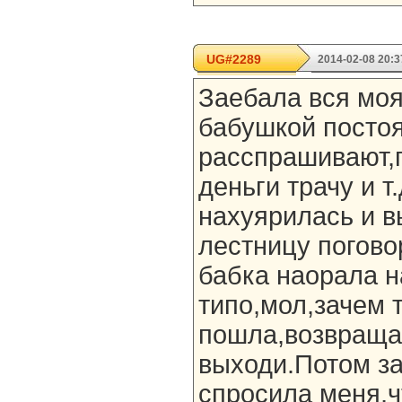
UG#2289
2014-02-08 20:3
Заебала вся моя
бабушкой посто
расспрашивают,г
деньги трачу и т
нахуярилась и в
лестницу погово
бабка наорала н
типо,мол,зачем 
пошла,возвращай
выходи.Потом за
спросила меня,