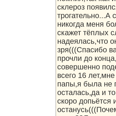
склероз появилс
трогательно...А 
никогда меня бо
скажет тёплых с
надеялась,что о
зря(((Спасибо в
прочли до конца,
совершенно поде
всего 16 лет,мн
папы,я была не 
осталась,да и то
скоро допьётся 
останусь(((Поче