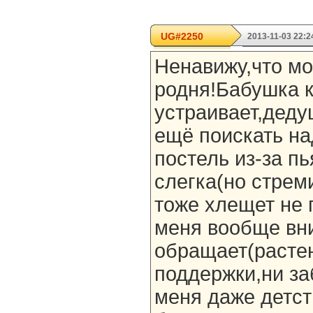
UG#2250
2013-11-03 22:2
Ненавижу,что мо
родня!Бабушка 
устраивает,дед
ещё поискать на
постель из-за пь
слегка(но стреми
тоже хлещет не 
меня вообще вн
обращает(растен
поддержки,ни заб
меня даже детст