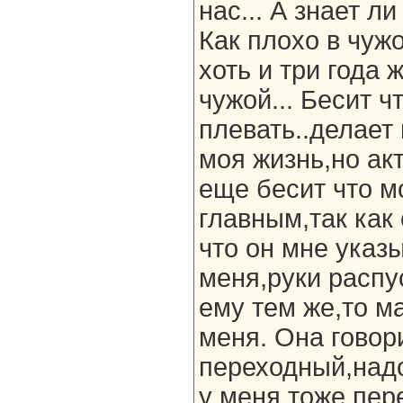
нас... А знает л
Как плохо в чужо
хоть и три года 
чужой... Бесит ч
плевать..делает
моя жизнь,но ак
еще бесит что м
главным,так как
что он мне указы
меня,руки распу
ему тем же,то ма
меня. Она говори
переходный,надо
у меня тоже пер