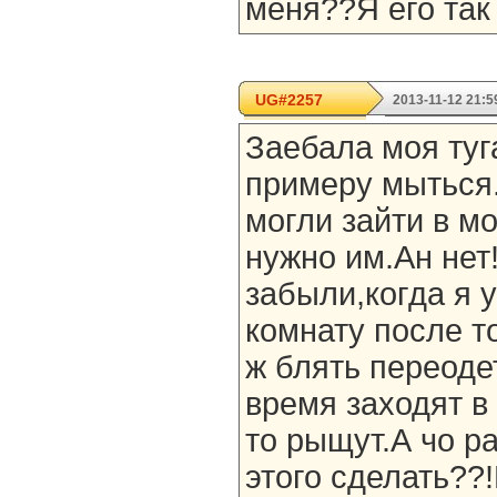
меня??Я его так
UG#2257
2013-11-12 21:5
Заебала моя туг
примеру мыться.
могли зайти в мо
нужно им.Ан нет
забыли,когда я 
комнату после т
ж блять переодет
время заходят в 
то рыщут.А чо р
этого сделать??