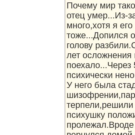
Почему мир тако
отец умер...Из-з
много,хотя я ег
тоже...Допился 
голову разбили.
лет осложнения 
поехало...Через 
психически нен
У него была ста
шизофрении,пара
терпели,решили 
психушку положи
пролежал.Вроде
вернулся домой.