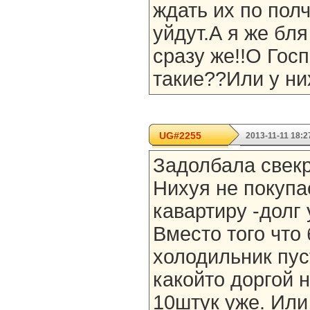
ждать их по пол
уйдут.А я же бл
сразу же!!О Госп
такие??Или у ни
UG#2255
2013-11-11 18:2
Задолбала свекр
Нихуя не покупае
кавартиру -долг
Вместо того что 
холодильник пус
какойто доргой н
10штук уже. Или