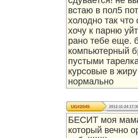
сдувается! не в
встаю в пол5 пот
холодно так что 
хочу к парню уйт
рано тебе еще. 
компьютерный б
пустыми тарелк
курсовые в жиру
нормально
UG#2045
2012-11-24 17:3
БЕСИТ моя мама
который вечно о