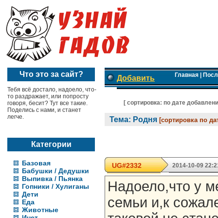
Что это за сайт?
Главная
|
Посл
Добавить
Тебя всё достало, надоело, что-
то раздражает, или попросту
[ cортировка:
по дате добавлен
говоря, бесит? Тут все такие.
Поделись с нами, и станет
легче.
Тема: Родня
[сортировка по да
Категории
Базовая
UG#2332
2014-10-09 22:2
Бабушки / Дедушки
Выпивка / Пьянка
Надоело,что у м
Гопники / Хулиганы
Дети
семьи и,к сожал
Еда
Животные
Инет