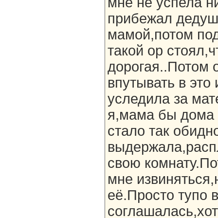
мне не успела ни
прибежал дедушк
мамой,потом по
такой ор стоял,
дорогая..Потом 
впутывать в это 
уследила за мат
я,мама бы дома 
стало так обидно
выдержала,расп
свою комнату.По
мне извиняться,н
её.Просто тупо 
соглашалась,хот