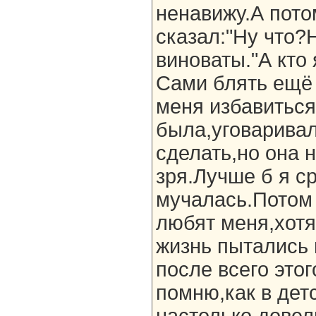
ненавижу.А пото
сказал:"Ну что
виноваты."А кто 
Сами блять ещё 
меня избавиться,
была,уговарива
сделать,но она 
зря.Лучше б я с
мучалась.Потом 
любят меня,хотя
жизнь пытались 
после всего это
помню,как в дет