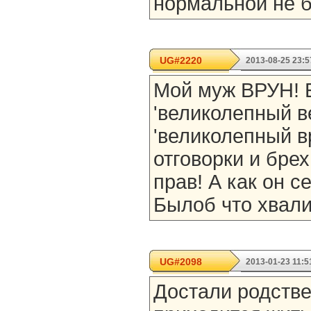
нормальной не б
UG#2220
2013-08-25 23:5
Мой муж ВРУН! 
'великолепный ве
'великолепный в
отговорки и бре
прав! А как он с
Былоб что хвалит
UG#2098
2013-01-23 11:5
Достали родстве