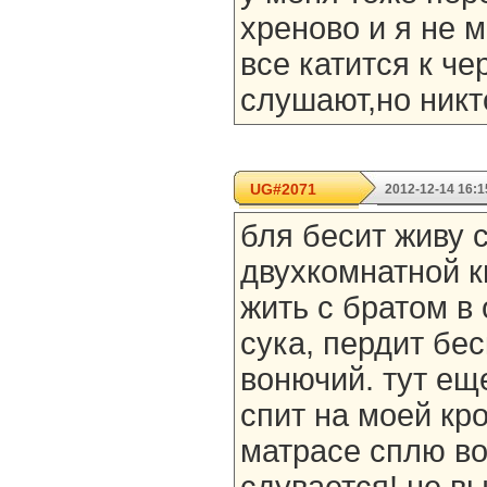
хреново и я не 
все катится к чер
слушают,но никт
UG#2071
2012-12-14 16:1
бля бесит живу 
двухкомнатной к
жить с братом в 
сука, пердит бе
вонючий. тут ещ
спит на моей кро
матрасе сплю во