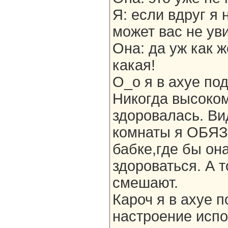
Я: если вдруг я 
может вас не ув
Она: да уж как 
какая!
О_о я в ахуе по
Никогда высоком
здоровалась. Ви
комнаты я ОБЯЗ
бабке,где бы он
здороваться. А т
смешают.
Кароч я в ахуе п
настроение испо