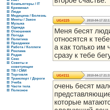
второе счастье.
Компьютеры / IT
Криминал
Люди
Медицина / Болезнь
Менты / Закон
UG#225
2010-04-17 22:1
Музыка
Одежда
Меня бесят люди
Отношения
Погода
относятся к тебе
Политика
Праздники
а как только им 
Работа / Коллеги
Реклама
сразу к тебе бегу
Родня
Секс
Советы и
советующие
ТВ / СМИ
Торговля
UG#211
2010-04-17 21:3
Транспорт / Дороги
Учеба
очень бесят мал
Части тела
Полезное
представляющие 
которые матаютс