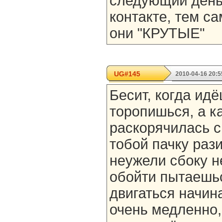
следующий день
контакте, тем с
они "КРУТЫЕ"
UG#145
2010-04-16 20:5
Бесит, когда идё
торопишься, а к
раскорячилась с
тобой пачку рази
неужели сбоку не
обойти пытаешьс
двигаться начина
очень медленно,