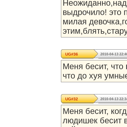
Неожиданно,надо
выдрочило! это 
милая девочка,г
этим,блять,стар
UG#36
2010-04-13 22:4
Меня бесит, что
что до хуя умные!
UG#32
2010-04-13 22:3
Меня бесит, когд
людишек бесит 