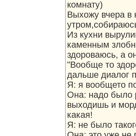
комнату)
Выхожу вчера в 
утром,собираюсь
Из кухни вырули
каменным злобн
здороваюсь, а он
"Вообще то здор
дальше диалог п
Я: я вообщето п
Она: надо было 
выходишь и морд
какая!
Я: не было таког
Она: это уже не