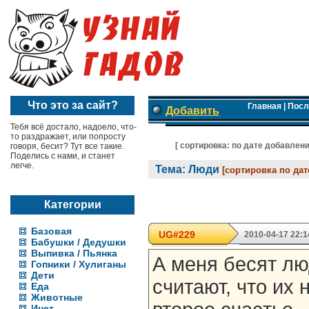
Что это за сайт?
Главная
|
Посл
Добавить
Тебя всё достало, надоело, что-
то раздражает, или попросту
[ cортировка:
по дате добавлен
говоря, бесит? Тут все такие.
Поделись с нами, и станет
легче.
Тема: Люди
[сортировка по дат
Категории
Базовая
UG#229
2010-04-17 22:1
Бабушки / Дедушки
Выпивка / Пьянка
А меня бесят лю
Гопники / Хулиганы
Дети
считают, что их 
Еда
Животные
Инет