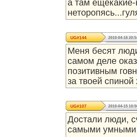
а там ещёкакие-
неторопясь...гуля
UG#144
2010-04-16 20:5
Меня бесят люди 
самом деле ока
позитивным говн
за твоей спиной
UG#107
2010-04-15 10:5
Достали люди, 
самыми умными.