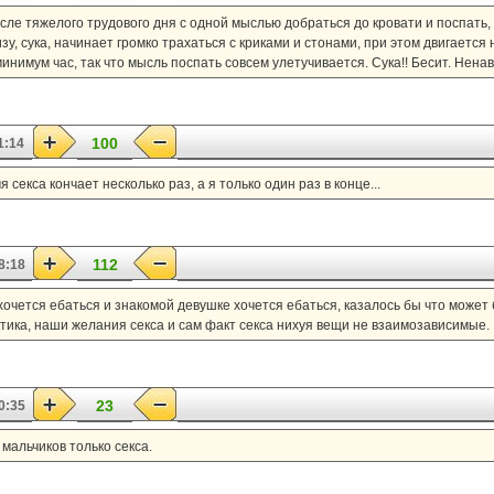
сле тяжелого трудового дня с одной мыслью добраться до кровати и поспать,
зу, сука, начинает громко трахаться с криками и стонами, при этом двигается н
минимум час, так что мысль поспать совсем улетучивается. Сука!! Бесит. Нена
100
1:14
 секса кончает несколько раз, а я только один раз в конце...
112
8:18
хочется ебаться и знакомой девушке хочется ебаться, казалось бы что может б
ктика, наши желания секса и сам факт секса нихуя вещи не взаимозависимые.
23
0:35
 мальчиков только секса.