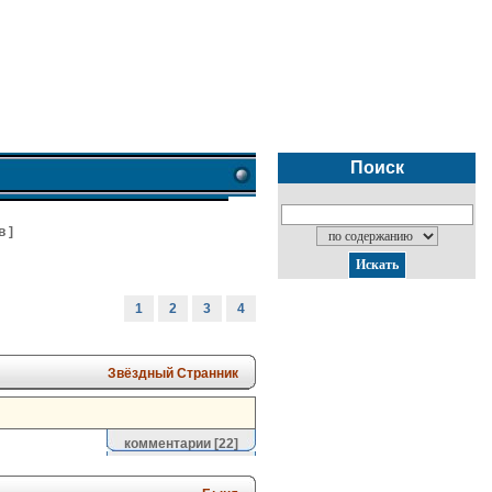
Поиск
в
]
1
2
3
4
Звёздный Странник
комментарии
[22]