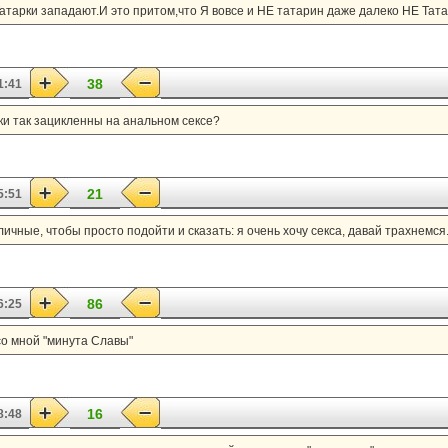
Татарки западают.И это притом,что Я вовсе и НЕ татарин даже далеко НЕ Тат
38
1:41
ки так зацикленны на анальном сексе?
21
5:51
личные, чтобы просто подойти и сказать: я очень хочу секса, давай трахнемся
86
6:25
со мной "минута Славы"
16
8:48