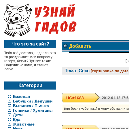
Что это за сайт?
Добавить
Тебя всё достало, надоело, что-
то раздражает, или попросту
[
говоря, бесит? Тут все такие.
Поделись с нами, и станет
легче.
Тема: Секс
[сортировка по дате
Категории
Базовая
UG#1688
2012-01-12 17:5
Бабушки / Дедушки
Выпивка / Пьянка
Бля бесят узбечки.И в жопу ебуться и м
Гопники / Хулиганы
Дети
Еда
Животные
Инет