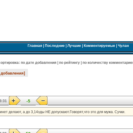
Главная
|
Последние
|
Лучшие
|
Комментируемые
|
Чулан
 cортировка:
по дате добавления
|
по рейтингу
|
по количеству комментарие
 добавления]
-5
3:31
инет делают, а до 3,14зды НЕ допускают.Говорят,что это для мужа. Сучки.