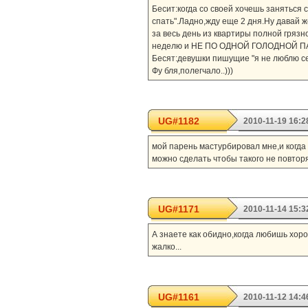
Бесит:когда со своей хочешь заняться с
спать".Ладно,жду еще 2 дня.Ну давай ж
за весь день из квартиры полной грязн
неделю и НЕ ПО ОДНОЙ ГОЛОДНОЙ ПА
Бесят:девушки пишущие "я не люблю се
Фу бля,полегчало..)))
UG#1182
2010-11-19 16:2
мой парень мастурбировал мне,и когда 
можно сделать чтобы такого не повтор
UG#1171
2010-11-14 15:3
А знаете как обидно,когда любишь хоро
жалко...
UG#1161
2010-11-12 14:4