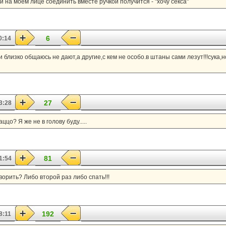
и на моем лице соединить вместе ручкой получится - "хочу секса"
6
0:14
 близко общаюсь не дают,а другие,с кем не особо.в штаны сами лезут!!!сука,н
27
3:28
цо? Я же не в голову буду.....
81
1:54
орить? Либо второй раз либо спать!!!
192
8:11