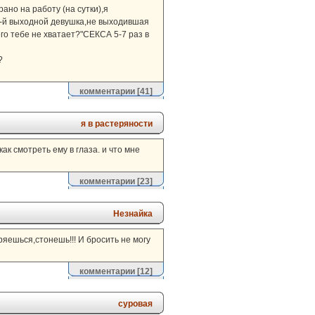
ано на работу (на сутки),я
й 2-й выходной девушка,не выходившая
его тебе не хватает?"СЕКСА 5-7 раз в
?
комментарии
[41]
я в растеряности
ак смотреть ему в глаза. и что мне
комментарии
[23]
Незнайка
ряешься,стонешь!!! И бросить не могу
комментарии
[12]
суровая