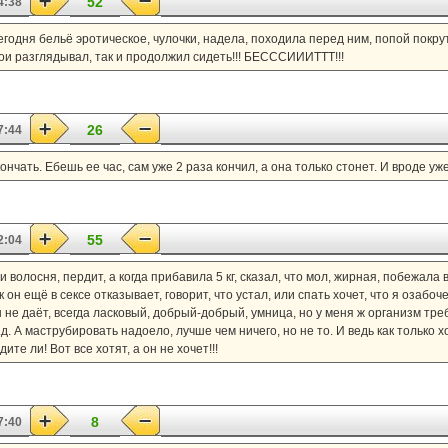
52
4:38
годня бельё эротическое, чулочки, надела, походила перед ним, попой покрут
вои разглядывал, так и продолжил сидеть!!! БЕСССИИИТТТ!!!
26
7:44
чать. Ебешь ее час, сам уже 2 раза кончил, а она только стонет. И вроде уже
55
2:04
волосня, пердит, а когда прибавила 5 кг, сказал, что мол, жирная, побежала в
 он ещё в сексе отказывает, говорит, что устал, или спать хочет, что я озабоч
н не даёт, всегда ласковый, добрый-добрый, умница, но у меня ж организм треб
д. А маструбировать надоело, лучше чем ничего, но не то. И ведь как только хоч
ите ли! Вот все хотят, а он не хочет!!!
8
7:40