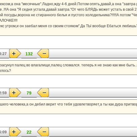
ексом,а она "месячные".Ладно,жду 4-6 дней.Потом опять,давай,а она "завтра р
е..!!!А она "Я седня устала,давай завтра."От чего БЛЯДЬ может устать в сво
ой посуды,вороха не стиранного белья и пустого холодильника?!!!!!А потом "Ч
ЛОЧКЕ!!!!
кс утром,и он заебал меня со своим стояком".Да ТЫ вообще Ебаться любишь
132
8:27
засунул палец во влагалище,палец сломался. теперь я не знаю как мне быть..к
ялось?
79
2:59
шего человека,а он дебил верит что тебя удовлетворяет,а ты как дура притво
22
6:09