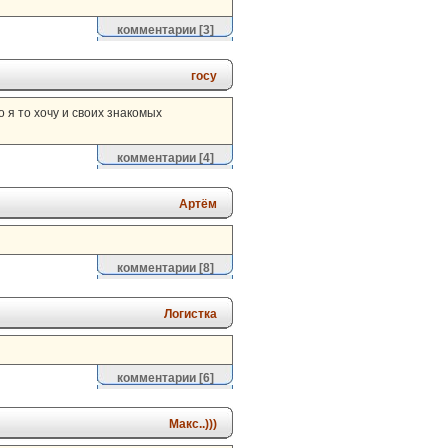
комментарии
[3]
госу
о я то хочу и своих знакомых
комментарии
[4]
Артём
комментарии
[8]
Логистка
комментарии
[6]
Макс..)))