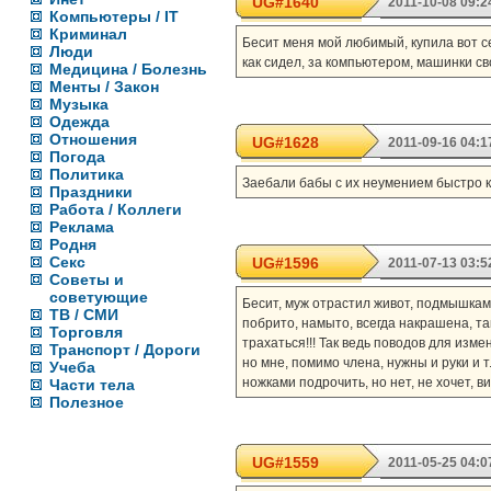
UG#1640
2011-10-08 09:2
Компьютеры / IT
Криминал
Бесит меня мой любимый, купила вот се
Люди
как сидел, за компьютером, машинки с
Медицина / Болезнь
Менты / Закон
Музыка
Одежда
Отношения
UG#1628
2011-09-16 04:1
Погода
Политика
Заебали бабы с их неумением быстро кон
Праздники
Работа / Коллеги
Реклама
Родня
Секс
UG#1596
2011-07-13 03:5
Советы и
советующие
Бесит, муж отрастил живот, подмышками 
ТВ / СМИ
побрито, намыто, всегда накрашена, так
Торговля
трахаться!!! Так ведь поводов для изме
Транспорт / Дороги
но мне, помимо члена, нужны и руки и т.
Учеба
ножками подрочить, но нет, не хочет, вид
Части тела
Полезное
UG#1559
2011-05-25 04:0