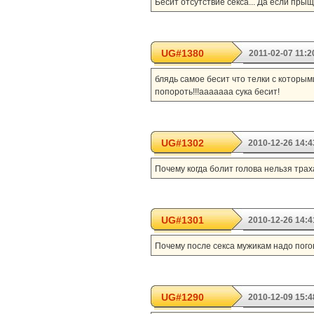
Бесит отсутствие секса... Да если прыщ
UG#1380
2011-02-07 11:2
блядь самое бесит что телки с которыми
попороть!!!ааааааа сука бесит!
UG#1302
2010-12-26 14:4
Почему когда болит голова нельзя трахац
UG#1301
2010-12-26 14:4
Почему после секса мужикам надо погов
UG#1290
2010-12-09 15:4