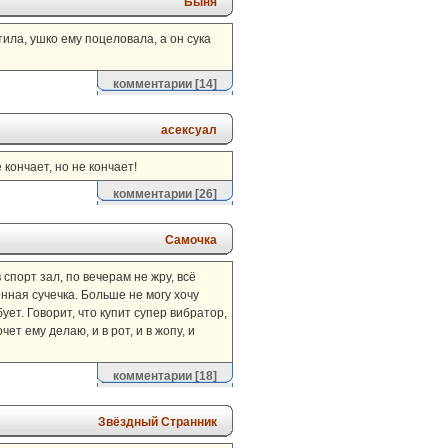
Быня
ила, ушко ему поцеловала, а он сука
комментарии
[14]
асексуал
 кончает, но не кончает!
комментарии
[26]
Самочка
 спорт зал, по вечерам не жру, всё
енная сучечка. Больше не могу хочу
ует. Говорит, что купит супер вибратор,
ет ему делаю, и в рот, и в жопу, и
комментарии
[18]
Звёздный Странник