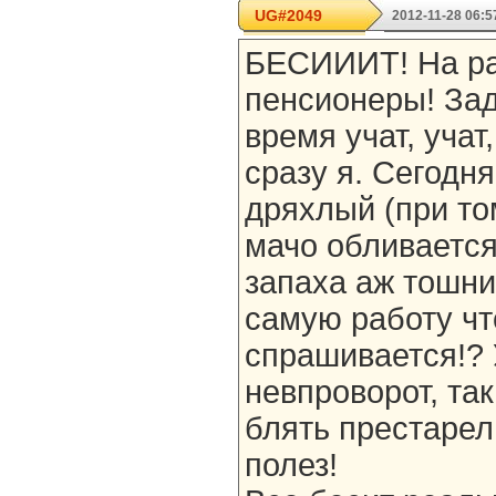
UG#2049
2012-11-28 06:5
БЕСИИИТ! На ра
пенсионеры! Зад
время учат, учат,
сразу я. Сегодня
дряхлый (при то
мачо обливается
запаха аж тошни
самую работу что
спрашивается!? 
невпроворот, так
блять престарел
полез!