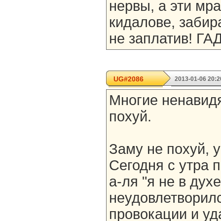
нервы, а эти мр
кидалове, забир
не заплатив! ГА
UG#2086
2013-01-06 20:2
Многие ненавидя
похуй.
Заму не похуй, 
Сегодня с утра 
а-ля "я не в духе
неудовлетворилс
провокации и уд