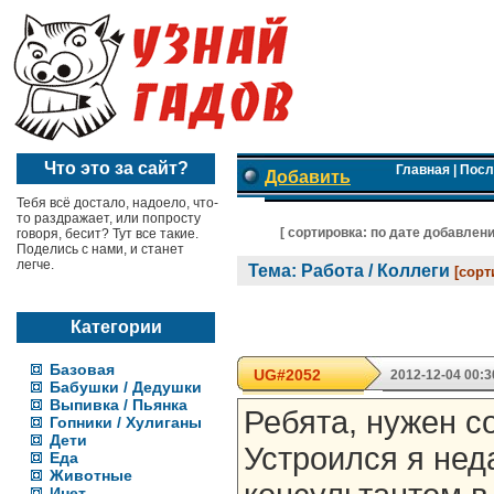
Что это за сайт?
Главная
|
Посл
Добавить
Тебя всё достало, надоело, что-
то раздражает, или попросту
[ cортировка:
по дате добавлен
говоря, бесит? Тут все такие.
Поделись с нами, и станет
легче.
Тема: Работа / Коллеги
[сорт
Категории
Базовая
UG#2052
2012-12-04 00:3
Бабушки / Дедушки
Выпивка / Пьянка
Ребята, нужен с
Гопники / Хулиганы
Дети
Устроился я нед
Еда
Животные
Инет