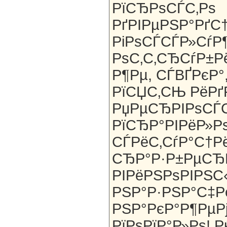
РїСЂРѕСЃС‚Рѕ
РґРІРµРЅР°РґС
РіРѕСЃСЃР»СѓР
РѕС‚С‚СЂСѓР±Р
Р¶Рµ, СЃВҐРєР°,
РїСЏС‚СЊ РёРґР
РџРµСЂРІРѕСЃС
РїСЂР°РІРёР»Рѕ 
СЃРёС‚СѓР°С†Р
СЂР°Р·Р±РµСЂ
РІРёРЅРѕРІРЅ
РЅР°Р·РЅР°С‡Рё
РЅР°РєР°Р¶РµРј
РїРѕРїР°Р»Рѕ! Р