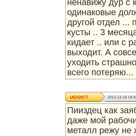
ненавижу дур с
одинаковые должн
другой отдел ...
кусты .. 3 месяц
кидает .. или с
выходит. А совс
уходить страшно
всего потеряю..
UG#2077
2012-12-18 19:4
Пииздец как заяб
даже мой рабочи
металл режу не 