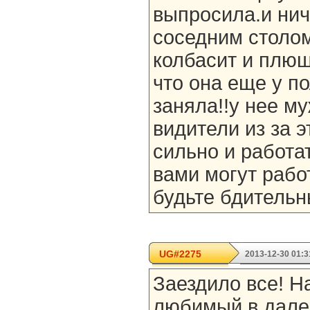
выпросила.и ниче
соседним столом
колбасит и плющ
что она еще у п
заняла!!у нее му
видители из за 
сильно и работа
вами могут работ
будьте бдительн
UG#2275
2013-12-30 01:3
Заездило все! Н
любимый в далек