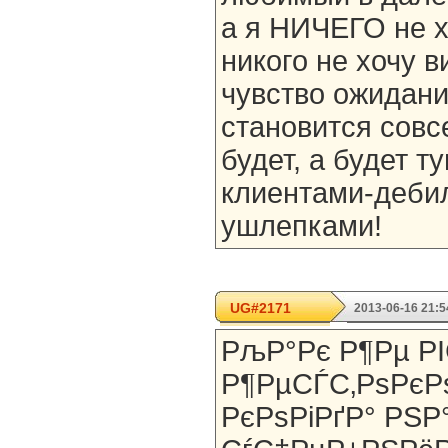
а я НИЧЕГО не х
никого не хочу 
чувство ожидания
становится совс
будет, а будет т
клиентами-деби
ушлепками!
UG#2171
2013-06-16 21:5
РљР°Рє Р¶Рµ Р
Р¶РµСЃС‚РѕРєР
РєРѕРіРґР° РЅР