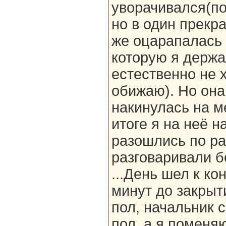
уворачивался(по
но в один прекр
же оцарапалась 
которую я держал
естественно не 
обижаю). Но она
накинулась на м
итоге я на неё н
разошлись по ра
разговаривали б
...День шел к ко
минут до закрыт
пол, начальник с
пол, а я поменяю