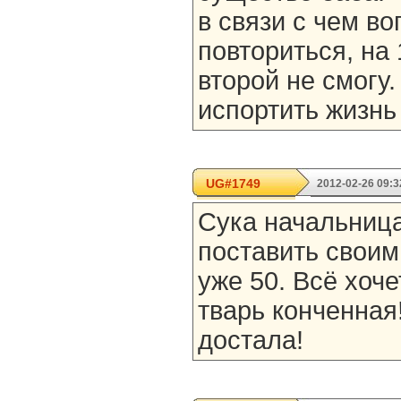
в связи с чем во
повториться, на 
второй не смогу.
испортить жизнь
UG#1749
2012-02-26 09:3
Сука начальница
поставить своим
уже 50. Всё хоч
тварь конченная
достала!