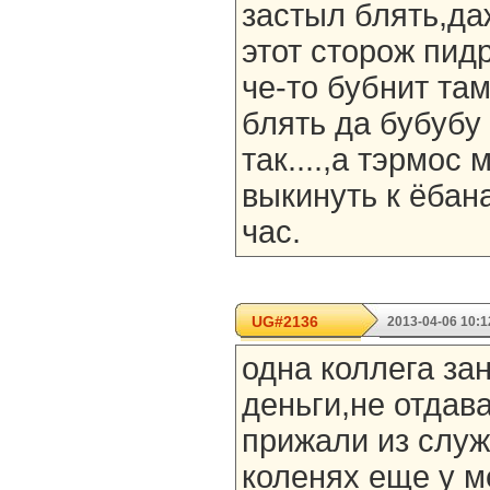
застыл блять,да
этот сторож пид
че-то бубнит та
блять да бубубу
так....,а тэрмос
выкинуть к ёбана
час.
UG#2136
2013-04-06 10:1
одна коллега за
деньги,не отдав
прижали из служ
коленях еще у м