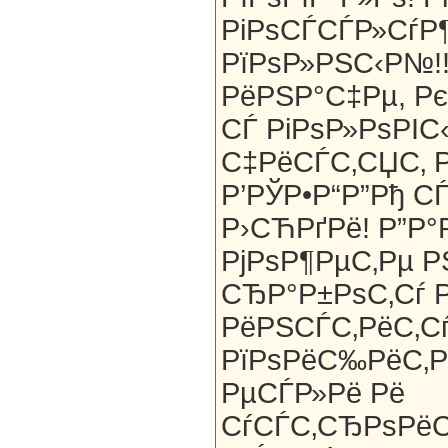
РіРѕСЃСЃР»СѓР
РїРѕР»РЅС‹Р№!!
РёРЅР°С‡Рµ, Рє
СЃ РіРѕР»РѕРІС
С‡РёСЃС‚СЏС‚ 
Р’РЎР•Р“Р”Рђ С
Р›СЋРґРё! Р”Р
РјРѕР¶РµС‚Рµ 
СЂР°Р±РѕС‚Сѓ 
РёРЅСЃС‚РёС‚Сѓ
РїРѕРёС‰РёС‚Р
РµСЃР»Рё Рё
СѓСЃС‚СЂРѕРё