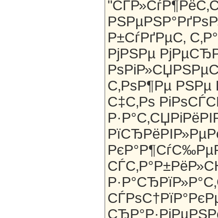
"СЃР»СѓР¶РёС‚
РЅРµРЅР°РґРѕР
Р±СѓРґРµС‚ С‚Р°
РјРЅРµ РјРµСЂР
РѕРіР»СЏРЅРµС‚
С‚РѕР¶Рµ РЅРµ
С‡С‚Рѕ РіРѕСЃС
Р·Р°С‚СЏРіРёРІ
РїСЂРёРІР»РµР
РєР°Р¶СѓС‰Р
СЃС‚Р°Р±РёР»
Р·Р°СЂРїР»Р°С‚
СЃРѕС†РїР°РєРµС
СЂР°Р·РјРµРЅР