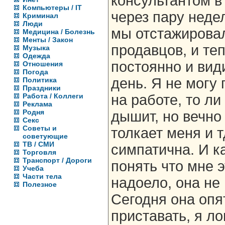
консультантом в
Компьютеры / IT
через пару неде
Криминал
Люди
мы отстажировал
Медицина / Болезнь
Менты / Закон
продавцов, и те
Музыка
Одежда
постоянно и ви
Отношения
Погода
день. Я не могу 
Политика
Праздники
Работа / Коллеги
на работе, то ли
Реклама
Родня
дышит, но вечно 
Секс
Советы и
толкает меня и т
советующие
ТВ / СМИ
симпатична. И к
Торговля
Транспорт / Дороги
понять что мне 
Учеба
Части тела
надоело, она не
Полезное
Сегодня она опя
приставать, я ло