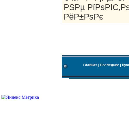
РЅРµ РїРѕРІС‚
РёР±РѕРє
Главная
|
Последние
|
Луч