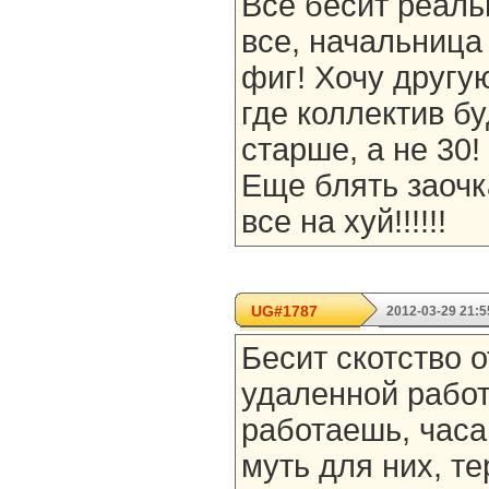
Все бесит реаль
все, начальница
фиг! Хочу другу
где коллектив бу
старше, а не 30!
Еще блять заочк
все на хуй!!!!!!
UG#1787
2012-03-29 21:5
Бесит скотство 
удаленной работе
работаешь, час
муть для них, те