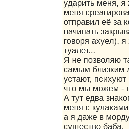
ударить меня, я
меня среагирова
отправил её за к
начинать закрыв
говоря ахуел), я
туалет...
Я не позволяю т
самым близким 
устают, психуют 
что мы можем - п
А тут едва знак
меня с кулаками
а я даже в морду
существо баба.