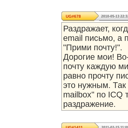
UG#678
2010-05-13 22:3
Раздражает, ког
email письмо, а 
"Прими почту!".
Дорогие мои! Во
почту каждую ми
равно прочту пис
это нужным. Так 
mailbox" по ICQ
раздражение.
UG#1411
2011-02-15 11:0