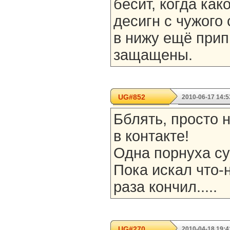
бесит, когда ка
десигн с чужого 
в нижу ещё прип
защащены.
UG#852
2010-06-17 14:5
Бблять, просто 
в контакте!
Одна порнуха су
Пока искал что-
раза кончил.....
UG#270
2010-04-18 19:4