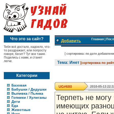
Что это за сайт?
Главная
|
Посл
Добавить
Тебя всё достало, надоело, что-
то раздражает, или попросту
[ cортировка:
по дате добавлен
говоря, бесит? Тут все такие.
Поделись с нами, и станет
легче.
Тема: Инет
[сортировка по рейт
Категории
Базовая
UG#680
2010-05-13 22:3
Бабушки / Дедушки
Выпивка / Пьянка
Терпеть не могу 
Гопники / Хулиганы
Дети
имеющих разноц
Еда
Животные
Инет