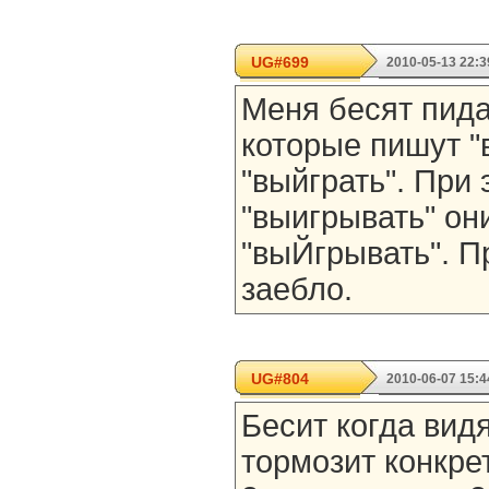
UG#699
2010-05-13 22:3
Меня бесят пид
которые пишут "в
"выйграть". При
"выигрывать" он
"выЙгрывать". Пр
заебло.
UG#804
2010-06-07 15:4
Бесит когда вид
тормозит конкре