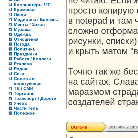
не читаю. Если 
Компьютеры / IT
просто копирую
Криминал
Люди
в notepad и там 
Медицина / Болезнь
Менты / Закон
сложно отформа
Музыка
Одежда
рисунки, списки)
Отношения
Погода
и крыть матом "
Политика
Праздники
Работа / Коллеги
Реклама
Родня
Точно так же бе
Секс
Советы и
на сайтах. Слава
советующие
ТВ / СМИ
маразмом страда
Торговля
Транспорт / Дороги
создателей стра
Учеба
Части тела
Полезное
UG#546
2010-05-02 18:3