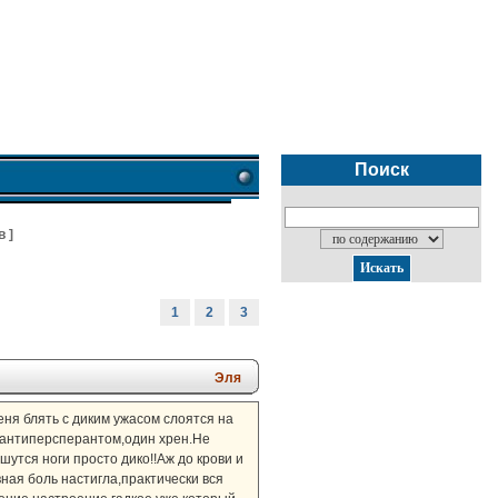
Поиск
в
]
1
2
3
Эля
ня блять с диким ужасом слоятся на
аю антиперсперантом,один хрен.Не
шутся ноги просто дико!!Аж до крови и
ная боль настигла,практически вся