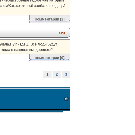
жение,настроение гадкое уже который
рлом!Как же это всё заебало,пиздец.И
комментарии
[1]
ХхХ
ачала.Ну пиздец...Все люди будут
о,когда я наконец выздоровею?
комментарии
[0]
1
2
3