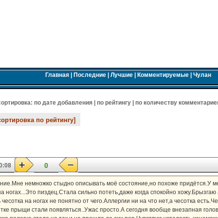
Главная
|
Последние
|
Лучшие
|
Комментируемые
|
Чулан
 cортировка:
по дате добавления
|
по рейтингу
|
по количеству комментарие
сортировка по рейтингу]
0
0:08
ние.Мне немножко стыдно описывать моё состояние,но похоже придётся.У ме
 на ногах...Это пиздец.Стала сильно потеть,даже когда спокойно хожу.Брызг
есотка на ногах не понятно от чего.Аллергии ни на что нет,а чесотка есть.Че
тке прыщи стали появляться..Ужас просто.А сегодня вообще внезапная голов