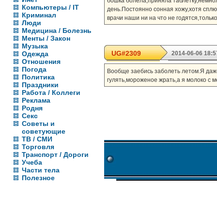
бошка болела,приняла таблетку,немнож
Компьютеры / IT
день.Постоянно сонная хожу,хотя сплю
Криминал
врачи наши ни на что не годятся,толь
Люди
Медицина / Болезнь
Менты / Закон
Музыка
UG#2309
Одежда
2014-06-06 18:5
Отношения
Погода
Вообще заебись заболеть летом.Я даже н
Политика
гулять,мороженое жрать,а я молоко с м
Праздники
Работа / Коллеги
Реклама
Родня
Секс
Советы и
советующие
ТВ / СМИ
Торговля
Транспорт / Дороги
Учеба
Части тела
Полезное