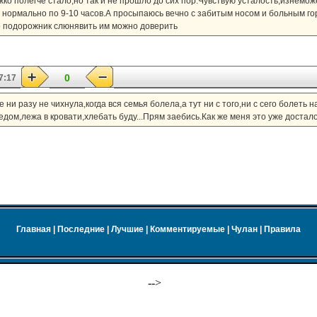
ко полегче стало,но так и не прошло до сих пор.Чувствую усталость,изнемо
 нормально по 9-10 часов.А просыпаюсь вечно с забитым носом и больным го
ко подорожник слюнявить им можно доверить
0
7:17
и разу не чихнула,когда вся семья болела,а тут ни с того,ни с сего болеть н
едом,лежа в кровати,хлебать буду...Прям заебись.Как же меня это уже достал
Главная
|
Последние
|
Лучшие
|
Комментируемые
|
Чулан
|
Правила
-->