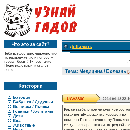
Что это за сайт?
Добавить
Тебя всё достало, надоело, что-
то раздражает, или попросту
[
говоря, бесит? Тут все такие.
Поделись с нами, и станет
легче.
Тема: Медицина / Болезнь
[
Категории
Базовая
UG#2300
2014-04-12 22:1
Бабушки / Дедушки
Выпивка / Пьянка
Как же заебало моё непонятное состоя
Гопники / Хулиганы
ногах ногти!На руках всё хорошо,а вот
Дети
помогает.Потная вечно хожу.Появилась ч
Еда
Животные
ссадин расцарапываю.И на грудной кле
Инет