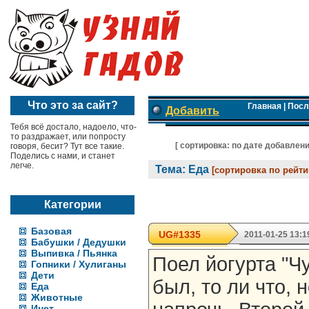
Что это за сайт?
Главная
|
Посл
Добавить
Тебя всё достало, надоело, что-
то раздражает, или попросту
[ cортировка:
по дате добавлен
говоря, бесит? Тут все такие.
Поделись с нами, и станет
легче.
Тема: Еда
[сортировка по рейти
Категории
Базовая
UG#1335
2011-01-25 13:1
Бабушки / Дедушки
Выпивка / Пьянка
Поел йогурта "Ч
Гопники / Хулиганы
Дети
был, то ли что, 
Еда
Животные
Инет