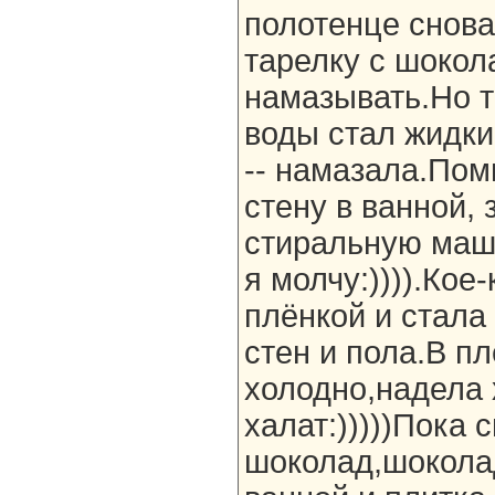
полотенце снова
тарелку с шоко
намазывать.Но т
воды стал жидки
-- намазала.Пом
стену в ванной,
стиральную маш
я молчу:)))).Кое
плёнкой и стала
стен и пола.В п
холодно,надела 
халат:)))))Пока
шоколад,шокола