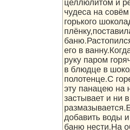
целлюлитом и р
чудеса на совём
горького шокола
плёнку,поставил
баню.Растопился
его в ванну.Ког
руку паром горя
в блюдце в шок
полотенце.С гор
эту панацею на 
застывает и ни в
размазывается.
добавить воды и
баню нести.На о