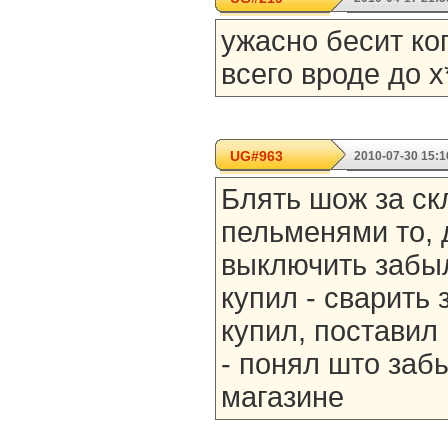
ужасно бесит ко
всего вроде до х
UG#963
2010-07-30 15:1
Блять шож за ск
пельменями то, д
выключить забыл
купил - сварить 
купил, поставил
- понял што заб
магазине