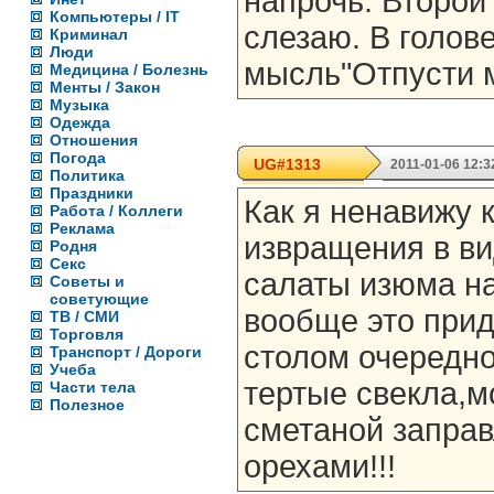
напрочь. Второй
Компьютеры / IT
слезаю. В голов
Криминал
Люди
мысль"Отпусти м
Медицина / Болезнь
Менты / Закон
Музыка
Одежда
Отношения
Погода
UG#1313
2011-01-06 12:3
Политика
Праздники
Как я ненавижу 
Работа / Коллеги
Реклама
извращения в ви
Родня
Секс
салаты изюма на
Советы и
советующие
вообще это прид
ТВ / СМИ
Торговля
столом очередно
Транспорт / Дороги
Учеба
тертые свекла,м
Части тела
Полезное
сметаной заправ
орехами!!!