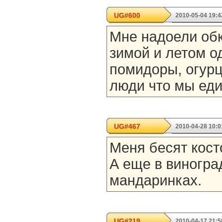
UG#600
2010-05-04 19:4
Мне надоели об
зимой и летом о
помидоры, огурц
люди что мы ед
UG#467
2010-04-28 10:0
Меня бесят кост
А еще в виногра
мандаринках.
UG#219
2010-04-17 21:5