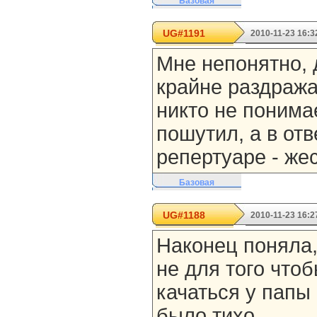
Базовая
UG#1191
2010-11-23 16:3
Мне непонятно, 
крайне раздража
никто не понима
пошутил, а в отв
репертуаре - жес
Базовая
UG#1188
2010-11-23 16:2
Наконец поняла,
не для того что
качаться у папы 
было тихо...