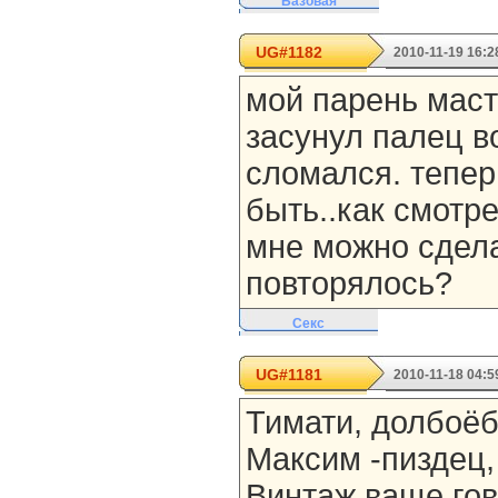
Базовая
UG#1182
2010-11-19 16:2
мой парень маст
засунул палец в
сломался. тепер
быть..как смотре
мне можно сдела
повторялось?
Секс
UG#1181
2010-11-18 04:5
Тимати, долбоё
Максим -пиздец, р
Винтаж ваще гов