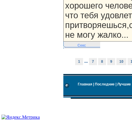
хорошего челове
что тебя удовлет
притворяешься,с
не могу жалко...
Секс
...
1
7
8
9
10
Главная
|
Последние
|
Лучшие