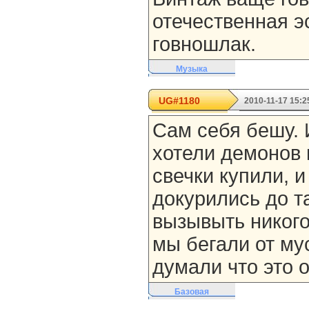
отечественная э
говношлак.
Музыка
UG#1180
2010-11-17 15:2
Сам себя бешу. 
хотели демонов 
свечки купили, и
докурились до та
вызывыть никого
мы бегали от му
думали что это 
Базовая