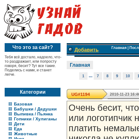
Что это за сайт?
Главная
|
Посл
Добавить
Тебя всё достало, надоело, что-
то раздражает, или попросту
Главная
говоря, бесит? Тут все такие.
Поделись с нами, и станет
легче.
...
1
7
8
9
10
Категории
UG#1194
2010-11-23 16:4
Базовая
Очень бесит, чт
Бабушки / Дедушки
Выпивка / Пьянка
или логотипчик 
Гопники / Хулиганы
Дети
платить немалые
Еда
Животные
никогда не купл
Инет