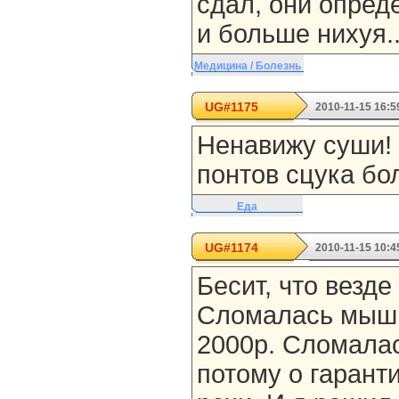
сдал, они опреде
и больше нихуя..
Медицина / Болезнь
UG#1175
2010-11-15 16:5
Ненавижу суши! 
понтов сцука бо
Еда
UG#1174
2010-11-15 10:4
Бесит, что везде
Сломалась мышь
2000р. Сломалас
потому о гарант