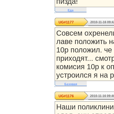
пизда!
Еда
UG#1177
2010-11-16 09:4
Совсем охренели
лаве положить н
10р положил. че
приходят... смот
комисия 10р к оп
устроился я на р
Базовая
UG#1176
2010-11-16 09:4
Наши поликлиник