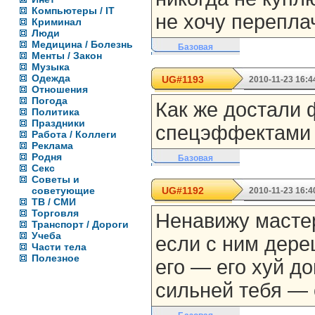
Компьютеры / IT
не хочу переплач
Криминал
Люди
Медицина / Болезнь
Базовая
Менты / Закон
Музыка
Одежда
UG#1193
2010-11-23 16:4
Отношения
Погода
Как же достали
Политика
Праздники
спецэффектами в
Работа / Коллеги
Реклама
Родня
Базовая
Секс
Советы и
советующие
UG#1192
2010-11-23 16:4
ТВ / СМИ
Торговля
Ненавижу мастер
Транспорт / Дороги
Учеба
если с ним дере
Части тела
Полезное
его — его хуй д
сильней тебя — 