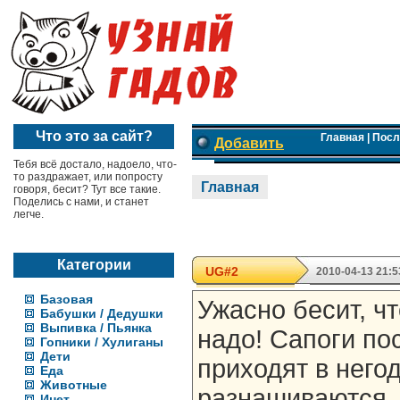
Что это за сайт?
Главная
|
Посл
Добавить
Тебя всё достало, надоело, что-
то раздражает, или попросту
Главная
говоря, бесит? Тут все такие.
Поделись с нами, и станет
легче.
Категории
UG#2
2010-04-13 21:5
Базовая
Ужасно бесит, чт
Бабушки / Дедушки
Выпивка / Пьянка
надо! Сапоги по
Гопники / Хулиганы
Дети
приходят в него
Еда
Животные
разнашиваются, 
Инет