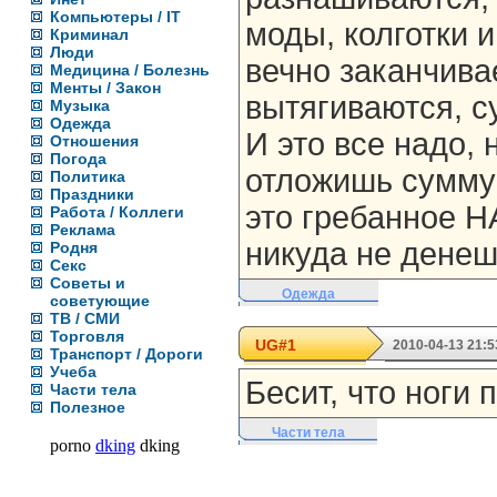
Компьютеры / IT
моды, колготки и
Криминал
Люди
вечно заканчива
Медицина / Болезнь
Менты / Закон
вытягиваются, с
Музыка
Одежда
И это все надо, 
Отношения
Погода
отложишь сумму в
Политика
Праздники
это гребанное Н
Работа / Коллеги
Реклама
никуда не денеш
Родня
Секс
Советы и
Одежда
советующие
ТВ / СМИ
Торговля
UG#1
2010-04-13 21:5
Транспорт / Дороги
Учеба
Бесит, что ноги 
Части тела
Полезное
Части тела
porno
dking
dking