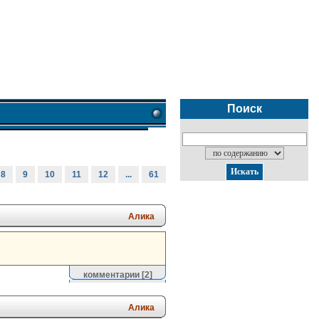
Поиск
8
9
10
11
12
...
61
Алика
комментарии
[2]
Алика