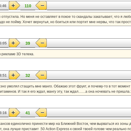
110
6:46
 я отпустила. Но меня не оставляет в покое то скандалы закатывает, что я лю
до не пойму. Хочет вернутья, но боиться или портит мне нервы, что так просто 
39
6:05
 рикламе 3D телека.
32
8:51
зно умолял стащить мне манго. Обажаю этот фрукт, и почему-то в тот момент
таминов. И так я его ждал, мангу эту, так ждал........а она ночевать не пришла.:
41
3:16
ансов единолично принести мир на Ближний Восток, чем вырваться из зоны д
, она лучше приставит .50 Action Express к своей твоей голове чем реально п