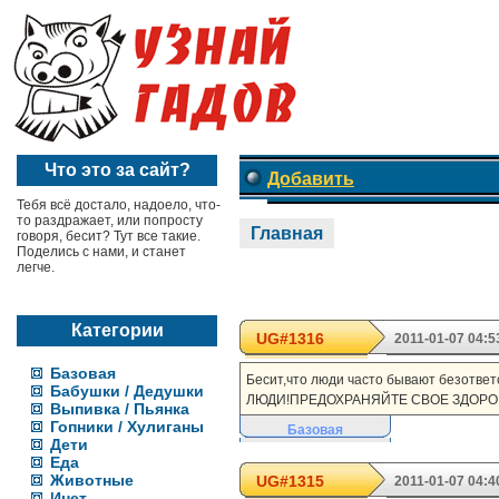
Что это за сайт?
Добавить
Тебя всё достало, надоело, что-
то раздражает, или попросту
Главная
говоря, бесит? Тут все такие.
Поделись с нами, и станет
легче.
Категории
UG#1316
2011-01-07 04:5
Базовая
Бесит,что люди часто бывают безответс
Бабушки / Дедушки
ЛЮДИ!ПРЕДОХРАНЯЙТЕ СВОЕ ЗДОРО
Выпивка / Пьянка
Гопники / Хулиганы
Базовая
Дети
Еда
Животные
UG#1315
2011-01-07 04:4
Инет