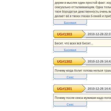
держи в мыслях один простой факт: хор
сексуально отталкивающим. Одна тольк
твоя бородатая девственность очень в
делает её в твоих глазах б-гиней и при
Базовая
UG#1303
2010-12-28 22:3
Бесит. что всех всё Бесит...
Базовая
UG#1302
2010-12-26 14:4
Почему когда болит голова нельзя трахац
Секс
UG#1301
2010-12-26 14:4
Почему после секса мужикам надо погов
Секс