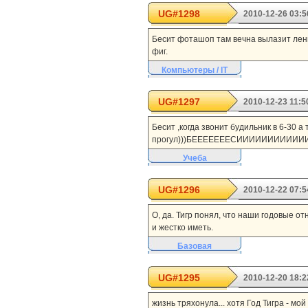
UG#1298
2010-12-26 03:5
Бесит фоташоп там вечна вылазит ле
фиг.
Компьютеры / IT
UG#1297
2010-12-23 11:5
Бесит ,когда звонит будильник в 6-30 
прогул)))БЕЕЕЕЕЕЕСИИИИИИИИИИИИ
Учеба
UG#1296
2010-12-22 07:5
О, да. Тигр понял, что наши годовые о
и жестко иметь.
Базовая
UG#1295
2010-12-20 18:2
жизнь тряхонула... хотя Год Тигра - мой