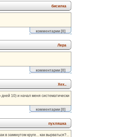
бисилка
комментарии
[0]
Лера
комментарии
[0]
Хех..
о дней 10) и начал меня систематически
комментарии
[0]
пухляшка
к в замкнутом круге... как вырваться?...