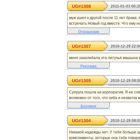
UG#1308
2011-01-03 00:2
муж ушел к другой после 11 лет брака,
встречать Новый год вместе. Что ему на
Отношения
UG#1307
2010-12-29 22:0
миня закалибала эта литучья машына в
Реклама
UG#1305
2010-12-29 08:0
Супруга пошла на корпоратив. Я ее сле
возможно от того, что зиба и нехватка ви
Базовая
UG#1304
2010-12-29 08:0
Никакой надежды нет. У тебя больше ш
комплименты, которые она тебе говорит