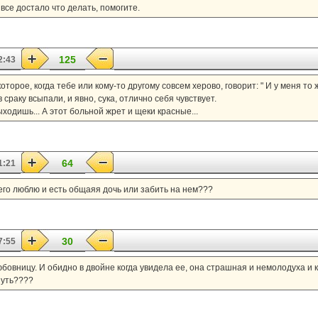
 все достало что делать, помогите.
125
2:43
оторое, когда тебе или кому-то другому совсем херово, говорит: " И у меня то 
в сраку всыпали, и явно, сука, отлично себя чувствует.
ходишь... А этот больной жрет и щеки красные...
64
1:21
 его люблю и есть общаяя дочь или забить на нем???
30
7:55
бовницу. И обидно в двойне когда увидела ее, она страшная и немолодуха и 
нуть????