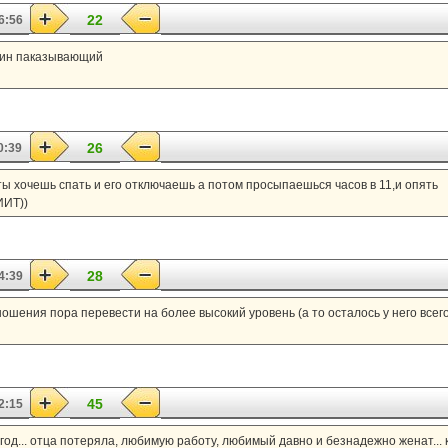
22
6:56
нин паказывающий
26
0:39
а ты хочешь спать и его отключаешь а потом просыпаешься часов в 11,и опять
ИТ))
28
4:39
тношения пора перевести на более высокий уровень (а то осталось у него всег
45
2:15
 год... отца потеряла, любимую работу, любимый давно и безнадежно женат... ка