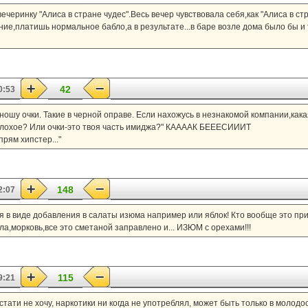
еринку "Алиса в стране чудес".Весь вечер чувствовала себя,как "Алиса в стр
ние,платишь нормальное бабло,а в результате...в баре возле дома было бы и т
42
0:53
ношу очки. Такие в черной оправе. Если нахожусь в незнакомой компании,как
е плохое? Или очки-это твоя часть имиджа?" КААААК БЕЕЕСИИИТ
рям хипстер..."
148
2:07
 в виде добавления в салаты изюма например или яблок! Кто вообще это пр
а,морковь,все это сметаной заправлено и... ИЗЮМ с орехами!!!
115
9:21
стати не хочу, наркотики ни когда не употреблял, может быть только в молодо