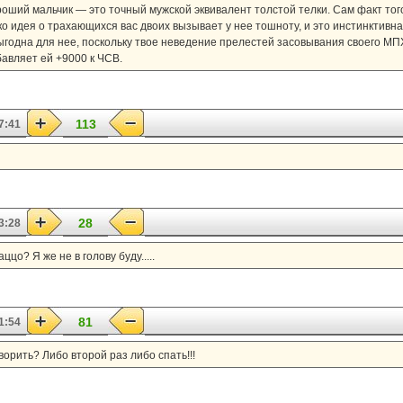
оший мальчик — это точный мужской эквивалент толстой телки. Сам факт того
о идея о трахающихся вас двоих вызывает у нее тошноту, и это инстинктивн
ыгодна для нее, поскольку твое неведение прелестей засовывания своего МП
бавляет ей +9000 к ЧСВ.
113
7:41
28
3:28
цо? Я же не в голову буду.....
81
1:54
орить? Либо второй раз либо спать!!!