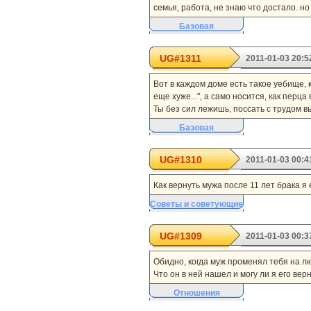
семья, работа, не знаю что достало. но
Базовая
UG#1311
2011-01-03 20:5
Вот в каждом доме есть такое уебище, к
еще хуже...", а само носится, как перца 
Ты без сил лежишь, поссать с трудом вы
Базовая
UG#1310
2011-01-03 00:4
Как вернуть мужа после 11 лет брака я
Советы и советующие
UG#1309
2011-01-03 00:3
Обидно, когда муж променял тебя на лю
Что он в ней нашел и могу ли я его вер
Отношения