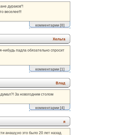
ане дураков"!
о веселее!!!
комментарии
[0]
Хельга
ая-нибудь падла обязательно спросит
комментарии
[1]
Влад
идумал?! За новогодним столом
комментарии
[4]
я
сти анашу,но это было 20 лет назад.