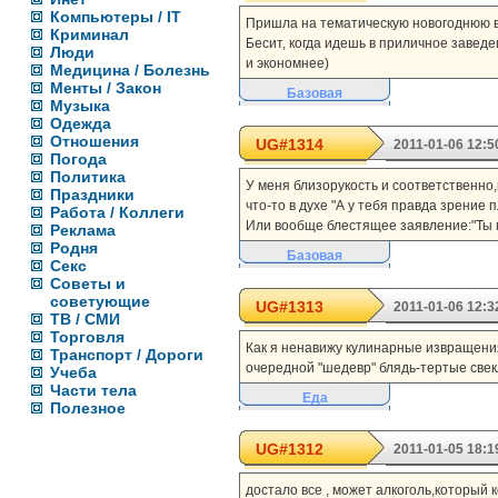
Компьютеры / IT
Пришла на тематическую новогоднюю веч
Криминал
Бесит, когда идешь в приличное заведе
Люди
и экономнее)
Медицина / Болезнь
Менты / Закон
Базовая
Музыка
Одежда
Отношения
UG#1314
2011-01-06 12:5
Погода
Политика
У меня близорукость и соответственно,
Праздники
что-то в духе "А у тебя правда зрени
Работа / Коллеги
Или вообще блестящее заявление:"Ты п
Реклама
Родня
Базовая
Секс
Советы и
советующие
UG#1313
2011-01-06 12:3
ТВ / СМИ
Торговля
Как я ненавижу кулинарные извращения
Транспорт / Дороги
очередной "шедевр" блядь-тертые свекл
Учеба
Части тела
Еда
Полезное
UG#1312
2011-01-05 18:1
достало все , может алкоголь,который к