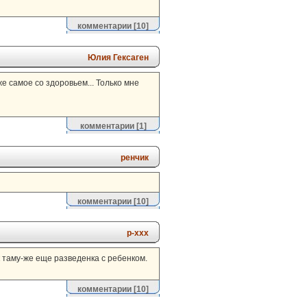
комментарии
[10]
Юлия Гексаген
же самое со здоровьем... Только мне
комментарии
[1]
ренчик
комментарии
[10]
р-ххх
к таму-же еще разведенка с ребенком.
комментарии
[10]