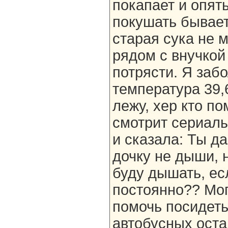
покапает и опят
покушать бывает 
старая сука не 
рядом с внучкой
потрясти. Я заб
температура 39,
лежу, хер кто по
смотрит сериалы
и сказала: Ты д
дочку не дыши, н
буду дышать, есл
постоянно?? Мог
помочь посидеть
автобусных остан