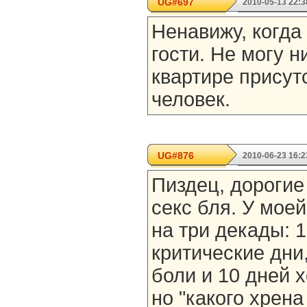
UG#697
2010-05-13 22:3
Ненавижу, когда
гости. Не могу н
квартире присут
человек.
UG#876
2010-06-23 16:2
Пиздец, дороги
секс бля. У мое
на три декады: 1
критические дни
боли и 10 дней х
но "какого хрен