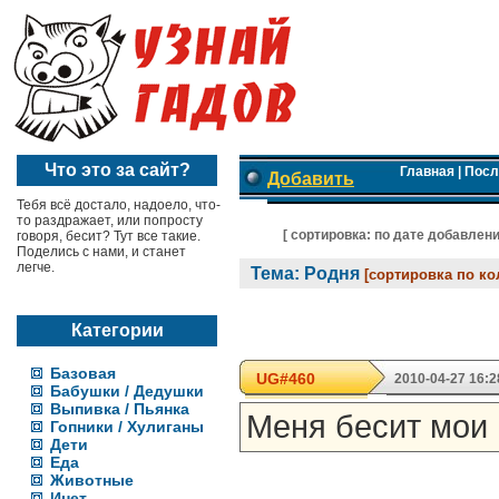
Что это за сайт?
Главная
|
Посл
Добавить
Тебя всё достало, надоело, что-
то раздражает, или попросту
[ cортировка:
по дате добавлен
говоря, бесит? Тут все такие.
Поделись с нами, и станет
легче.
Тема: Родня
[сортировка по к
Категории
Базовая
UG#460
2010-04-27 16:2
Бабушки / Дедушки
Выпивка / Пьянка
Меня бесит мои
Гопники / Хулиганы
Дети
Еда
Животные
Инет