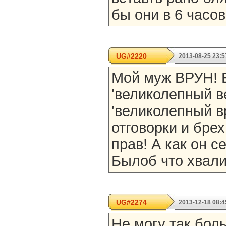
бы они в 6 часов
UG#2220
2013-08-25 23:5
Мой муж ВРУН! 
'великолепный ве
'великолепный в
отговорки и бре
прав! А как он с
Былоб что хвалит
UG#2274
2013-12-18 08:4
Не могу так бол