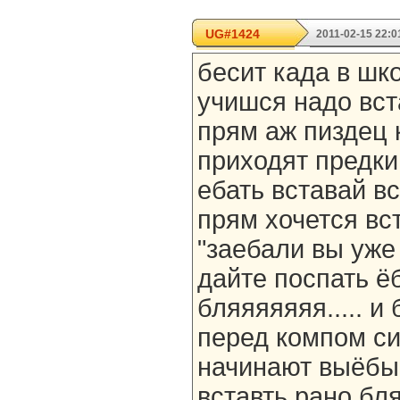
UG#1424
2011-02-15 22:0
бесит када в шк
учишся надо вст
прям аж пиздец 
приходят предки
ебать вставай в
прям хочется вст
"заебали вы уже
дайте поспать ё
бляяяяяяя..... и
перед компом си
начинают выёбыв
вставть рано бл