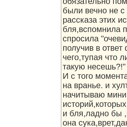
обязательно помн
были вечно не с
рассказа этих ис
бля,вспомнила п
спросила "очеви
получив в ответ 
чего,тупая что л
такую несешь?!"
И с того момент
на вранье. и хул
начитываю мини
историй,которых
и бля,ладно бы 
она сука,врет,да