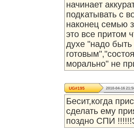
начинает аккура
подкатывать с в
наконец семью 
это все притом ч
духе "надо быть
готовым","состо
морально" не п
UG#195
2010-04-16 21:5
Бесит,когда при
сделать ему при
поздно СПИ !!!!!!