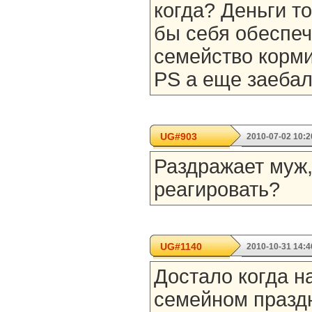
когда? Деньги т
бы себя обеспеч
семейство корми
PS а еще заебал
UG#903
2010-07-02 10:2
Раздражает муж,
реагировать?
UG#1140
2010-10-31 14:4
Достало когда н
семейном праздн