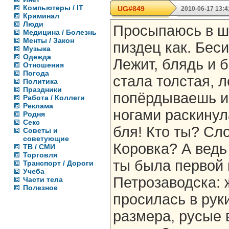
Компьютеры / IT
UG#849
2010-06-17 13:4
Криминал
Люди
Просыпаюсь в ше
Медицина / Болезнь
Менты / Закон
пиздец как. Беси
Музыка
Одежда
Лежит, блядь и б
Отношения
Погода
стала толстая, 
Политика
Праздники
попёрдываешь и 
Работа / Коллеги
Реклама
ногами раскинул
Родня
Секс
бля! Кто ты? Сл
Советы и
советующие
Коровка? А ведь
ТВ / СМИ
Торговля
ты была первой
Транспорт / Дороги
Учеба
Петрозаводска: 
Части тела
Полезное
просилась в руки
размера, русые 