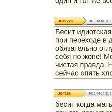
один и тот же вс
UG#1228
2010-12-01 11:2
Бесит идиотская
при переходе в 
обязательно огл
себя по жопе! Мо
чистая правда. Н
сейчас опять хло
UG#186
2010-04-16 21:3
бесит когда мат