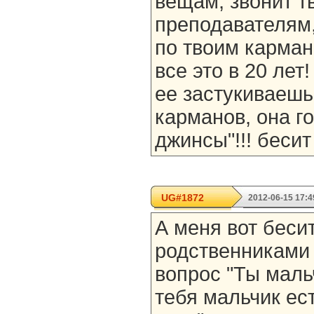
вещам, звонит т
преподавателям,
по твоим карман
все это в 20 лет
ее застукиваеш
карманов, она г
джинсы"!!! бесит
UG#1872
2012-06-15 17:4
А меня вот бесит
родственниками 
вопрос "Ты маль
тебя мальчик ест