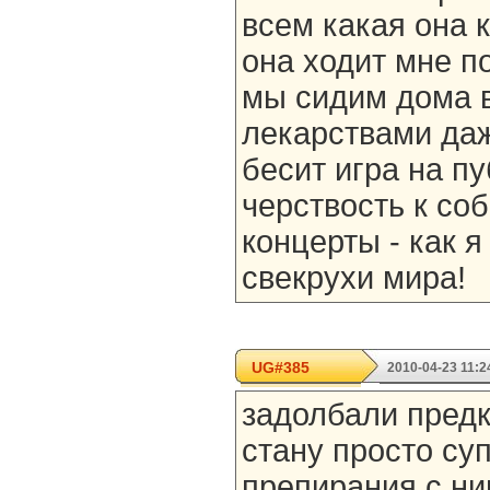
всем какая она 
она ходит мне п
мы сидим дома в
лекарствами даж
бесит игра на пу
черствость к со
концерты - как я
свекрухи мира!
UG#385
2010-04-23 11:2
задолбали предк
стану просто суп
препирания с ни