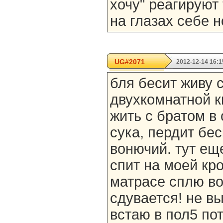
хочу" реагируют 
на глазах себе н
UG#2071
2012-12-14 16:1
бля бесит живу 
двухкомнатной к
жить с братом в 
сука, пердит бе
вонючий. тут ещ
спит на моей кро
матрасе сплю во
сдувается! не в
встаю в пол5 пот