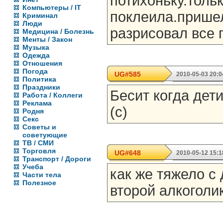
потихоньку.толь
Компьютеры / IT
поклеила.прише
Криминал
Люди
разрисовал все 
Медицина / Болезнь
Менты / Закон
Музыка
Одежда
Отношения
Погода
UG#585
2010-05-03 20:0
Политика
Праздники
Бесит когда дети
Работа / Коллеги
Реклама
(с)
Родня
Секс
Советы и
советующие
ТВ / СМИ
Торговля
UG#648
2010-05-12 15:1
Транспорт / Дороги
Учеба
как же тяжело с 
Части тела
Полезное
второй алкоголи