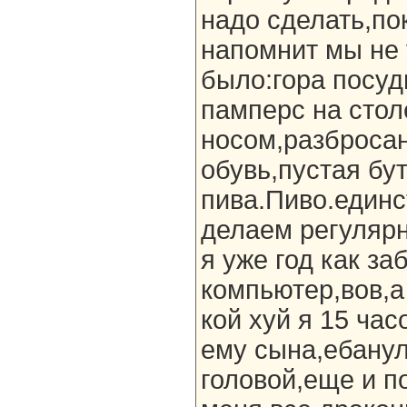
надо сделать,по
напомнит мы не 
было:гора посуд
памперс на стол
носом,разброса
обувь,пустая бу
пива.Пиво.единс
делаем регулярн
я уже год как за
компьютер,вов,а
кой хуй я 15 час
ему сына,ебанул
головой,еще и п