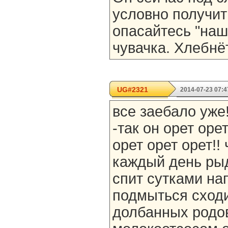
условно получить
опасайтесь "наш
чувачка. Хлебнё
UG#2321
2014-07-23 07:4
все заебало уже!
-так он орет оре
орет орет орет!! 
каждый день рыд
спит сутками на
подмыться сходи
долбанных родов