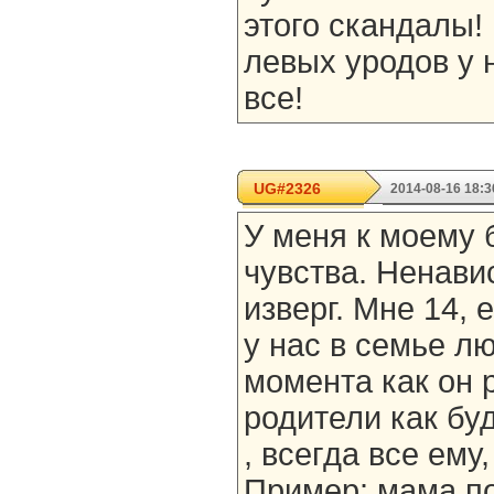
этого скандалы! 
левых уродов у 
все!
UG#2326
2014-08-16 18:3
У меня к моему 
чувства. Ненави
изверг. Мне 14, 
у нас в семье л
момента как он 
родители как бу
, всегда все ему
Пример: мама по