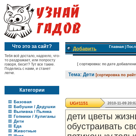
Что это за сайт?
Главная
|
Посл
Добавить
Тебя всё достало, надоело, что-
то раздражает, или попросту
[ cортировка:
по дате добавлен
говоря, бесит? Тут все такие.
Поделись с нами, и станет
легче.
Тема: Дети
[сортировка по рейт
Категории
Базовая
UG#1151
2010-11-09 20:0
Бабушки / Дедушки
Выпивка / Пьянка
дети цветы жизн
Гопники / Хулиганы
Дети
обустраивать св
Еда
Животные
Инет