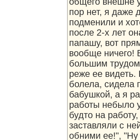
общего внешне у
пор нет, я даже 
подменили и хот
после 2-х лет о
папашу, вот пря
вообще ничего! 
большим трудом 
реже ее видеть.
болела, сидела 
бабушкой, а я р
работы небыло у
будто на работу,
заставляли с не
обними ее!", "Ну