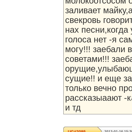
молокоотсосом о
заливает майку,а
свекровь говорит
нах песни,когда 
голоса нет -я са
могу!!! заебали
советами!!! зае
орущие,улыбаю
сущие!! и еще з
только вечно пр
рассказыаают -к
и тд
UG#2095
2013-01-16 15:2