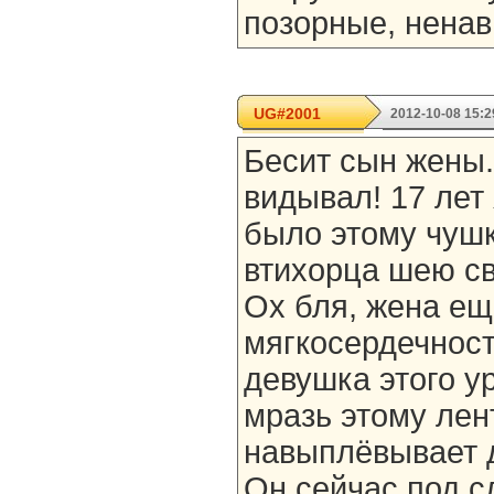
позорные, ненав
UG#2001
2012-10-08 15:2
Бесит сын жены.
видывал! 17 лет
было этому чушк
втихорца шею св
Ох бля, жена ещ
мягкосердечност
девушка этого у
мразь этому лен
навыплёвывает 
Он сейчас под с