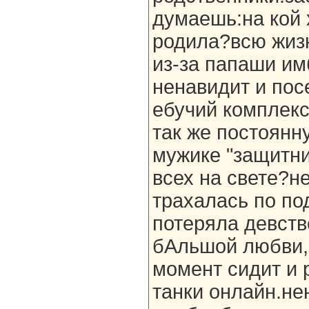
думаешь:на кой х
родила?всю жизн
из-за папаши и
ненавидит и пос
ебучий комплекс
так же постоянну
мужике "защитни
всех на свете?н
трахалась по по
потеряла девств
бАльшой любви,
момент сидит и 
танки онлайн.не