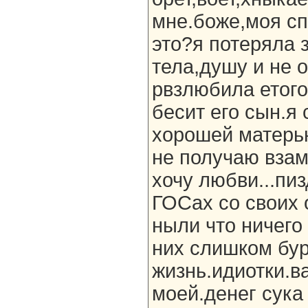
мне.боже,моя спи
это?я потеряла 
тела,душу и не 
рвзлюбила етого
бесит его сын.я
хорошей матерь
не получаю взам
хочу любви...пи
ГОСах со своих 
ныли что ничего
них слишком бу
жизнь.идиотки.в
моей.денег сука