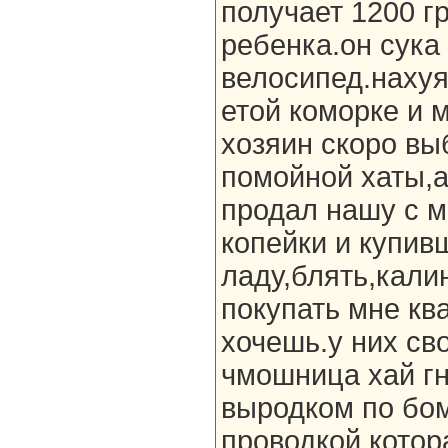
получает 1200 гр
ребенка.он сука
велосипед.нахуя,
етой коморке и 
хозяин скоро вы
помойной хаты,
продал нашу с м
копейки и купив
ладу,блять,кали
покупать мне ква
хочешь.у них сво
чмошница хай гн
выродком по бо
проводкой котор