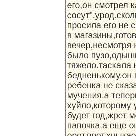
его,он смотрел 
сосут".урод.скол
просила его не с
в магазины,гото
вечер,несмотря 
было пузо,одыш
тяжело.таскала 
бедненькому.он 
ребенка не сказ
мучения.а тепер
хуйло,которому 
будет год,жрет м
папочка.а еще о
орет,воет,хныкае