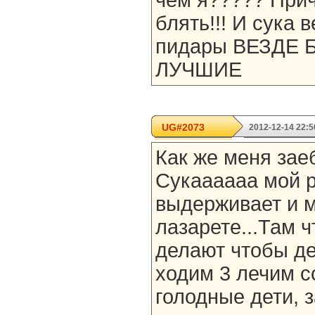
чем я????? Прич
блять!!! И сука в
пидары ВЕЗДЕ
ЛУЧШИЕ
UG#2073
2012-12-14 22:5
Как же меня зае
Сукаааааа мой 
выдерживает и м
лазарете...Там ч
делают чтобы д
ходим 3 лечим с
голодные дети, 