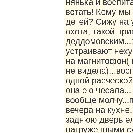
нянька и воспита
встать! Кому мы
детей? Сижу на 
охота, такой при
деддомовским...
устраивают неху
на магнитофон( 
не видела)...вос
одной расческой
она ею чесала...
вообще молчу...п
вечера на кухне,
заднюю дверь е
нагруженными с