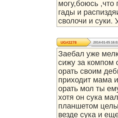
могу,боюсь ,что 
гады и распиздя
сволочи и суки. У
UG#2278
2014-01-05 16:0
Заебал уже мелк
сижу за компом 
орать своим де
приходит мама и
орать мол ты ем
хотя он сука ма
планшетом целы
везде сука и ещ