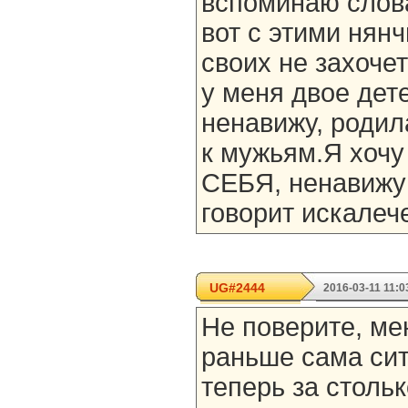
вспоминаю слов
вот с этими нян
своих не захочет
у меня двое дете
ненавижу, родил
к мужьям.Я хочу
СЕБЯ, ненавижу 
говорит искалече
UG#2444
2016-03-11 11:0
Не поверите, мен
раньше сама сит
теперь за стольк