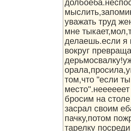
долбоеба.неспо
мыслить,запоми
уважать труд же
мне тыкает,мол,
делаешь.если я 
вокруг превраща
дерьмосвалку!уж
орала,просила,
том,что "если ты
место".неееееет
бросим на столе
засрал своим е
пачку,потом по
тарелку посреди 