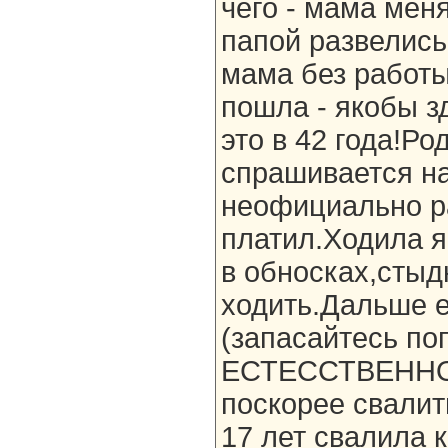
чего - мама мен
папой развелись
мама без работы
пошла - якобы зд
это в 42 года!Ро
спрашивается на
неофициально р
платил.Ходила 
в обносках,стыд
ходить.Дальше 
(запасайтесь по
ЕСТЕССТВЕННО 
поскорее свалить 
17 лет свалила 