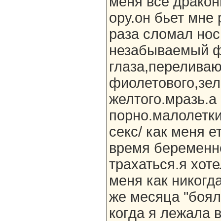
меня все драко
ору.он бьет мне 
раза сломал нос
незабываемый ф
глаза,перелива
фиолетового,зел
желтого.мразь.а
порно.малолетки
секс/ как меня е
время беременно
трахаться.я хот
меня как никогда
же месяца "боял
когда я лежала 