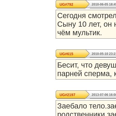
UG#792
2010-06-05 18:4
Сегодня смотрел
Сыну 10 лет, он 
чём мультик.
UG#615
2010-05-10 23:2
Бесит, что девуш
парней сперма, к
UG#2197
2013-07-06 16:0
Заебало тело.за
родственники.за