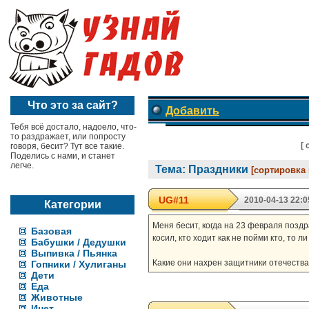
Что это за сайт?
Добавить
Тебя всё достало, надоело, что-
то раздражает, или попросту
[
говоря, бесит? Тут все такие.
Поделись с нами, и станет
легче.
Тема: Праздники
[сортировка
UG#11
2010-04-13 22:0
Категории
Меня бесит, когда на 23 февраля поздр
Базовая
косил, кто ходит как не пойми кто, то 
Бабушки / Дедушки
Выпивка / Пьянка
Какие они нахрен защитники отечества
Гопники / Хулиганы
Дети
Еда
Животные
Инет