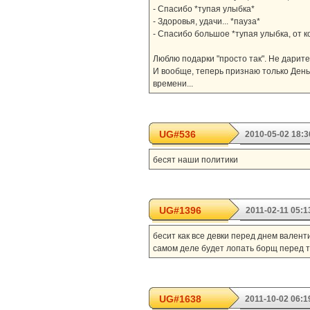
- Спасибо *тупая улыбка*
- Здоровья, удачи... *пауза*
- Спасибо большое *тупая улыбка, от к
Люблю подарки "просто так". Не дарите
И вообще, теперь признаю только День П
времени...
UG#536
2010-05-02 18:3
бесят наши политики
UG#1396
2011-02-11 05:1
бесит как все девки перед днем валент
самом деле будет лопать борщ перед т
UG#1638
2011-10-02 06:1