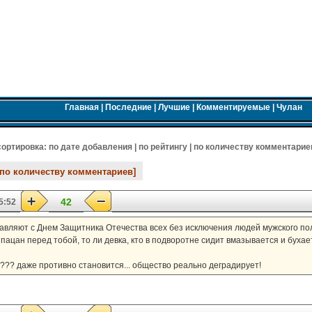
Главная
|
Последние
|
Лучшие
|
Комментируемые
|
Чулан
 cортировка:
по дате добавления
|
по рейтингу
|
по количеству комментарие
 по количеству комментариев]
42
5:52
авляют с Днем Защитника Отечества всех без исключения людей мужского пола
ли пацан перед тобой, то ли девка, кто в подворотне сидит вмазывается и бухае
??? даже противно становится... общество реально деградирует!