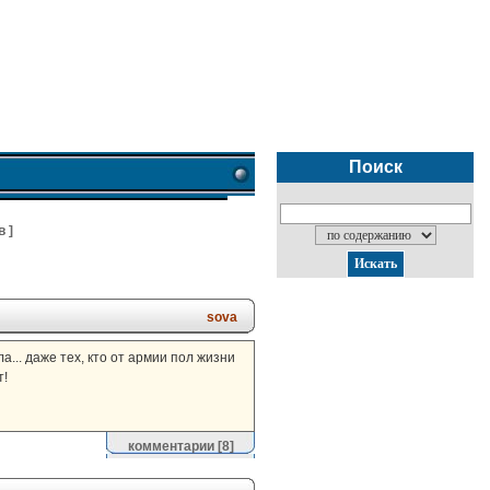
Поиск
в
]
sova
... даже тех, кто от армии пол жизни
т!
комментарии
[8]