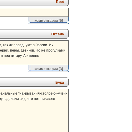
Root
комментарии
[5]
Оксана
, как их празднуют в России. Их
рни, пены, дезиков. Но не прогулками
м под гитару. А именно
комментарии
[3]
Бука
 банальные "накрывания-столов-с-кучей-
уг сделали вид, что нет никакого