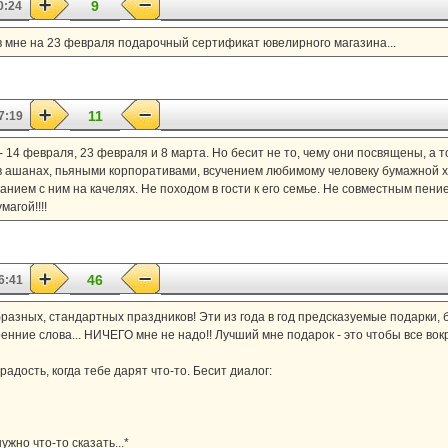
9
0:24
 мне на 23 февраля подарочный сертификат ювелирного магазина...
11
7:19
 14 февраля, 23 февраля и 8 марта. Но бесит не то, чему они посвящены, а то
 ашанах, пьяными корпоративами, всучением любимому человеку бумажной хе
нием с ним на качелях. Не походом в гости к его семье. Не совместным пение
агой!!!!
46
6:41
образных, стандартных праздников! Эти из года в год предсказуемые подарки,
нние слова... НИЧЕГО мне не надо!! Лучший мне подарок - это чтобы все вокр
адость, когда тебе дарят что-то. Бесит диалог:
ужно что-то сказать...*