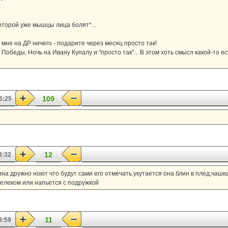
оторой уже мышцы лица болят*...
 мне на ДР ничего - подарите через месяц просто так!
обеды, Ночь на Ивану Купалу и "просто так"... В этом хоть смысл какой-то ест
109
6:25
12
3:32
ина дружно ноют что будут сами его отмечать.укутается она блин в плед,чашка
елеком или напьется с подружкой
11
9:59