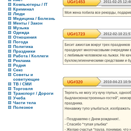
UG#1453
2011-02-25 12:4
Компьютеры / IT
Криминал
Моя жена побила все рекорды, подарив
Люди
Медицина / Болезнь
Менты / Закон
Музыка
Одежда
UG#1723
2012-02-10 21:5
Отношения
Погода
Бесит ажиотаж вокруг трех праздников -
Политика
празднуют многочасовыми очередями в
Праздники
с любимым человеком на лыжах. Не кача
Работа / Коллеги
Реклама
бухлом,гигиеническими средствами и бум
Родня
Секс
Советы и
советующие
UG#320
2010-04-23 10:5
ТВ / СМИ
Торговля
Терпеть не могу эту кучу глупых, одно
Транспорт / Дороги
Учеба
быдлансконастроенных-гостей", неискре
Части тела
праздника.
Полезное
Ненавижу тупо улыбаться, изображать р
- Поздравляю с Днем рождения!..
- Спасибо *тупая улыбка*
- Желаю счастья *пауза, понимаю, что н