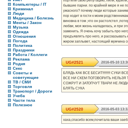
портили свою репутацию, пили, курили,
Компьютеры / IT
бывшие парни. по крайней мере я не по
Криминал
ужасного? почему люди которые заним
Люди
пор ходит в гости к моим родственникам
Медицина / Болезнь
виновна в том ,что он растолстел ,пот
Менты / Закон
любви, моя жизнь наладилась, и при эт
Музыка
заменить. Я очень хочу забыть про нег
Одежда
Отношения
предъявлять про него, и рассказывать к
Погода
жиром заплывет, настоящий мужчина се
Политика
Праздники
Работа / Коллеги
Реклама
UG#2521
2016-05-10 13:3
Родня
Секс
Советы и
БЛЯДЬ КАК ВСЕ БЕСИТ!!!!!!!!! СУКИ
советующие
ВСЕ НИ СКЕМ ПОГОВОРИТЬ НЕЛЬЗЯ 
ТВ / СМИ
СОЖРУТ И ЗАТОПЧУТ ТВАРИ НЕ ЛЮД
Торговля
БЛЯТЬ СУКА
Транспорт / Дороги
Учеба
Части тела
Полезное
UG#2520
2016-05-03 13:3
хаха,спасибо всем,почитала ваши заебы