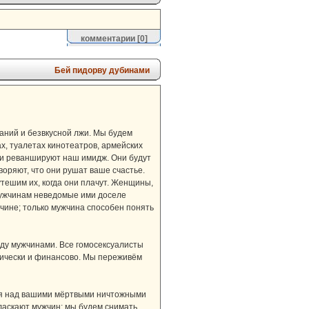
комментарии
[0]
Бей пидорву дубинами
аний и безвкусной лжи. Мы будем
х, туалетах кинотеатров, армейских
Они реваншируют наш имидж. Они будут
воряют, что они рушат ваше счастье.
 утешим их, когда они плачут. Женщины,
м мужчинам неведомые ими доселе
жчине; только мужчина способен понять
ду мужчинами. Все гомосексуалисты
тически и финансово. Мы переживём
мся над вашими мёртвыми ничтожными
ласкают мужчин; мы будем снимать