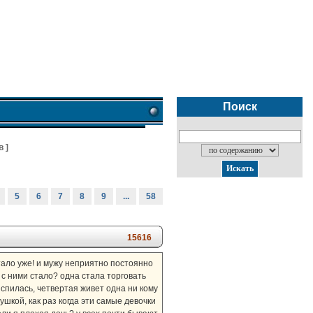
Поиск
в
]
5
6
7
8
9
...
58
15616
тало уже! и мужу неприятно постоянно
 с ними стало? одна стала торговать
 спилась, четвертая живет одна ни кому
ушкой, как раз когда эти самые девочки