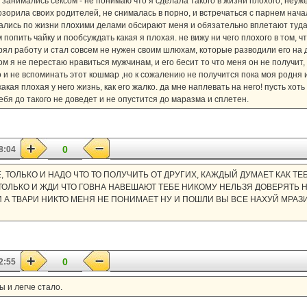
 занимались сексом - не понимаю что я сделала такого в жизни плохого, неуж
зорила своих родителей, не снималась в порно, и встречаться с парнем начал
ались по жизни плохими делами обсирают меня и обязательно вплетают туда
 попить чайку и пообсуждать какая я плохая. не вижу ни чего плохого в том, чт
ерял работу и стал совсем не нужен своим шлюхам, которые разводили его на 
ом я не перестаю нравиться мужчинам, и его бесит то что меня он не получит,
о и не вспоминать этот кошмар ,но к сожалению не получится пока моя родня 
акая плохая у него жизнь, как его жалко. да мне наплевать на него! пусть хот
бя до такого не доведет и не опустится до маразма и сплетен.
0
8:04
 ВСЕ, ТОЛЬКО И НАДО ЧТО ТО ПОЛУЧИТЬ ОТ ДРУГИХ, КАЖДЫЙ ДУМАЕТ КАК 
ТОЛЬКО И ЖДИ ЧТО ГОВНА НАВЕШАЮТ ТЕБЕ НИКОМУ НЕЛЬЗЯ ДОВЕРЯТЬ 
И А ТВАРИ НИКТО МЕНЯ НЕ ПОНИМАЕТ НУ И ПОШЛИ ВЫ ВСЕ НАХУЙ МРАЗ
0
2:55
 и легче стало.