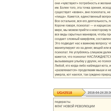
они «чувствуют» потребность и желани
им. Более того, эта точка зрения, исхо
существует «вовне», вне психопата, не
«пища». Кажется, единственный вопро
Все остальное, вся его деятельность, 
Короче говоря, психопат — и нарцисси
мире, мы можем прийти к некоторому п
все виды скрытных маневров, чтобы пре
создает сложный камуфляж, составлен
Это подводит нас к важному вопросу: ч
манипулируют из-за денег, вещей или в
психопат. Не углубляясь слишком далек
кажется, что психопат НАСЛАЖДАЕТСЯ, 
вызывающее улыбку у других, но псих
Любой, кто когда-либо наблюдал кота, и
«развлекается» проделками мыши и не
умерла, кот наелся, так суждено природ
UG#2518
2016-04-24 20:3
педерасты.
ФЛАГ НОВОЙ РЕВОЛЮЦИИ