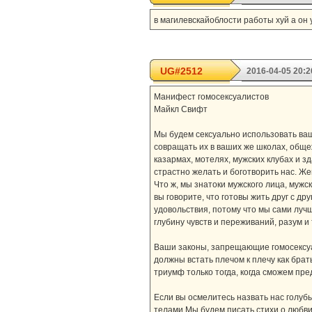
в магилевскайоблости работы хуй а он 
UG#2512
2016-04-05 20:2
Манифест гомосексуалистов
Майкл Свифт
Мы будем сексуально использовать ва
совращать их в ваших же школах, обще
казармах, мотелях, мужских клубах и 
страстно желать и боготворить нас. Ж
Что ж, мы знатоки мужского лица, мужск
вы говорите, что готовы жить друг с д
удовольствия, потому что мы сами лучш
глубину чувств и переживаний, разум и
Ваши законы, запрещающие гомосексуа
должны встать плечом к плечу как бра
триумф только тогда, когда сможем пр
Если вы осмелитесь назвать нас голу
телами.Мы будем писать стихи о любви