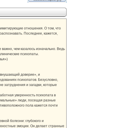
 имитирующие отношения. О том, что
 распознавать. Последнее, кажется,
 важно, чем казалось изначально. Ведь
клинические психопаты.
вья»)
«внушающий доверие», и
едованиях психопатов. Безусловно,
е затруднения и загадки, которые
аботная уверенность психопата в
ормальные» люди, посещая разные
отивоположного пола кажется почти
вной болезни: глубокого и
рхностные эмоции. Он делает странные