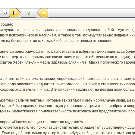
3
6:53
 общего
ум мудаков» я изначально указывала определение данных особей – мужчины,
нким психологическим насилием. А также о том, почему так важно вовремя их
ремя на бесперспективных людей и бесперспективные отношения.
вание, демонстрирующее, что распознавать и избегать таких людей куда более
 (а не жертвы неправильного воспитания и просто обиженные на женщин) – 
ихиатра Херви Клекли «Маска Здравомыслия» или «Маска психического здоро
еллигентный», «внимательный», «производящий прекрасное впечатление», 
ого рода описания неоднократно использованы Клекли в его известных иссл
саморазрушительны», и т.п.. Эти описания выдвигают на первый план больши
ают теми самыми чертами, которые так желают иметь нормальные люди. Безз
й мечтой. Как правило, именно такую уверенность стремятся приобрести «н
случаях, магнетическая привлекательность психопата для представителей пр
вопрос: «Почему женщин так тянет на мудаков?»
лючается в том, что психопат действительно страдает от существенной душе
Если он действительно чувствует что-нибудь вообще, то только самые пове