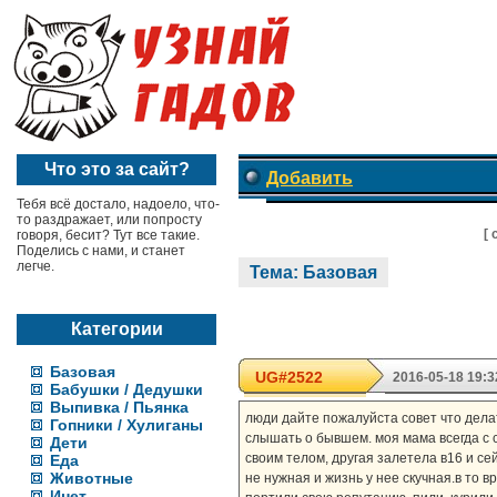
Что это за сайт?
Добавить
Тебя всё достало, надоело, что-
то раздражает, или попросту
[
говоря, бесит? Тут все такие.
Поделись с нами, и станет
легче.
Тема: Базовая
Категории
Базовая
UG#2522
2016-05-18 19:3
Бабушки / Дедушки
Выпивка / Пьянка
люди дайте пожалуйста совет что дела
Гопники / Хулиганы
слышать о бывшем. моя мама всегда с с
Дети
своим телом, другая залетела в16 и се
Еда
Животные
не нужная и жизнь у нее скучная.в то 
Инет