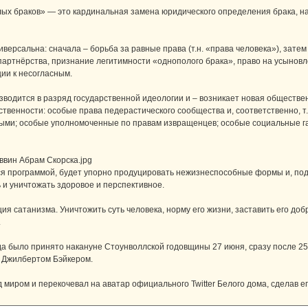
ых браков» — это кардинальная замена юридического определения брака, н
версальна: сначала – борьба за равные права (т.н. «права человека»), зате
партнёрства, признание легитимности «однополого брака», право на усынов
ции к несогласным.
водится в разряд государственной идеологии и – возникает новая обществе
твенности: особые права педерастического сообщества и, соответственно, т
ными; особые уполномоченные по правам извращенцев; особые социальные г
ввин Абрам Скорска.jpg
ся программой, будет упорно продуцировать нежизнеспособные формы и, под
 и уничтожать здоровое и перспективное.
я сатанизма. Уничтожить суть человека, норму его жизни, заставить его доб
.
а было принято накануне Стоунволлской годовщины 27 июня, сразу после 25
м Джилбертом Бэйкером.
 миром и перекочевал на аватар официального Twitter Белого дома, сделав е