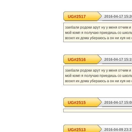
UG#2517
2016-04-17 15:2
заебали родоки арут ну у меня отчим 
мой комп я получаю приедишь со школы 
возил их дома убераюсь а он ни хуя не
UG#2516
2016-04-17 15:1
заебали родоки арут ну у меня отчим 
мой комп я получаю приедишь со школы 
возил их дома убераюсь а он ни хуя не
UG#2515
2016-04-17 15:0
UG#2513
2016-04-09 23:3