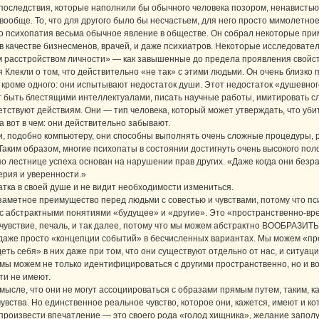
последствия, которые наполнили бы обычного человека позором, ненавистью 
вообще. То, что для другого было бы несчастьем, для него просто мимолетно
о психопатия весьма обычное явление в обществе. Он собрал некоторые при
в качестве бизнесменов, врачей, и даже психиатров. Некоторые исследоват
расстройством личности» — как завышенные до предела проявления свойст
Клекли о том, что действительно «не так» с этими людьми. Он очень близко 
 кроме одного: они испытывают недостаток души. Этот недостаток «душевног
быть блестящими интеллектуалами, писать научные работы, имитировать сл
ветствуют действиям. Они — тип человека, который может утверждать, что уби
 вот в чем: они действительно забывают.
 подобно компьютеру, они способны выполнять очень сложные процедуры, 
. Таким образом, многие психопаты в состоянии достигнуть очень высокого пол
по лестнице успеха основан на нарушении прав других. «Даже когда они безр
ерия и уверенности.»
атка в своей душе и не видит необходимости измениться.
заметное преимущество перед людьми с совестью и чувствами, потому что пси
ы с абстрактными понятиями «будущее» и «другие». Это «пространственно-в
очувствие, печаль, и так далее, потому что мы можем абстрактно ВООБРАЗИТ
аже просто «концепции событий» в бесчисленных вариантах. Мы можем «пред
деть себя» в них даже при том, что они существуют отдельно от нас, и ситуац
 мы можем не только идентифицироваться с другими пространственно, но и в
ти не имеют.
ысле, что они не могут ассоциироваться с образами прямым путем, таким, ка
чувства. Но единственное реальное чувство, которое они, кажется, имеют и к
роизвести впечатление — это своего рода «голод хищника», желание заполучи