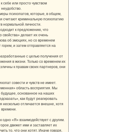
к себе или просто чувством
е неудобство.
меры психопатов, которые, в общем,
ели считают криминальную психопатию
в нормальной личности.
подходит к предложению, что
о свойства» делает их очень
ова об эмоциях, но со временем
т горем, и затем отправляется на
разработанные с целью получения от
ожения в жизни. Только со временем их
азличны к правам своих партнеров, они
хопат совести и чувств не имеет.
ременная» область восприятия. Мы
Ь будущее, основанное на наших
сказать», как будут реагировать
ия несколько отличается внешне, хотя
о времени.
к одно «Я» взаимодействует с другим.
оторое движет ими и заставляет их
ть то, что они хотят. Иначе говоря,