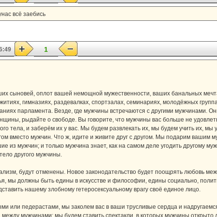
унас всё заебись
1
6:49
ших сыновей, оплот вашей немощной мужественности, ваших банальных мечт
житиях, гимназиях, раздевалках, спортзалах, семинариях, молодёжных группа
зданиях парламента. Везде, где мужчины встречаются с другими мужчинами. 
енщины, рыдайте о свободе. Вы говорите, что мужчины вас больше не удовлет
ого тела, и заберём их у вас. Мы будем развлекать их, мы будем учить их, мы
ругом вместо мужчин. Что ж, идите и живите друг с другом. Мы подарим ваши
ие из мужчин; и только мужчина знает, как на самом деле угодить другому му
 тело другого мужчины.
лизм, будут отменены. Новое законодательство будет поощрять любовь меж
тья, мы должны быть едины в искусстве и философии, едины социально, поли
едставить нашему злобному гетеросексуальному врагу своё единое лицо.
быми или педерастами, мы заколем вас в ваши трусливые сердца и надругае
 между мужчинами; мы будем ставить спектакли, в которых мужчины открыто 