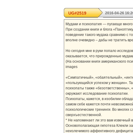
UG#2519
2016-04-26 16:2
Мудаки и психопатия — пугающе много
При создании книги и блога «Паноптик
поведение такого мудака сравнимо с то
вполне очевидно – дабы не тратить в
Но сегодня мне в руки попало исследо
оказывается, что прирожденные мудаки
(На основании книги американского пс
images
«Симпатичный», «обаятельный», «инт
«пользующийся успехом у женщин». Так
психопаты также «безответственны», «
окружают исследование психопатии.
Психопаты, кажется, в изобилии облад
самом себе кажется почти невозможно
психологические тренинги. Во многих 
сверхъестественной.
* Не напоминает ли это вам извечный 
Основополагающая гипотеза Клекли зак
неизлечимого аффективного дефицита. 