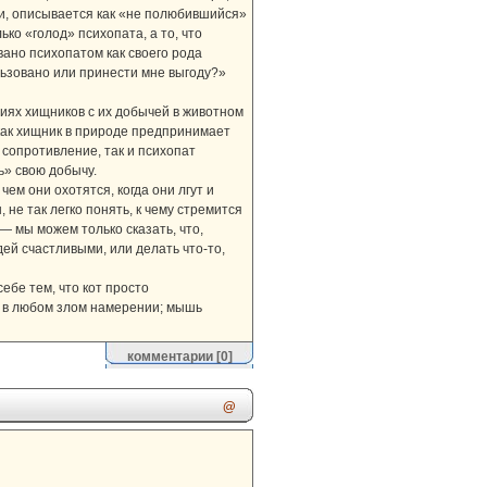
ми, описывается как «не полюбившийся»
ько «голод» психопата, а то, что
вано психопатом как своего рода
ьзовано или принести мне выгоду?»
иях хищников с их добычей в животном
 как хищник в природе предпринимает
 сопротивление, так и психопат
» свою добычу.
ем они охотятся, когда они лгут и
не так легко понять, к чему стремится
— мы можем только сказать, что,
й счастливыми, или делать что-то,
ебе тем, что кот просто
н в любом злом намерении; мышь
комментарии
[0]
@