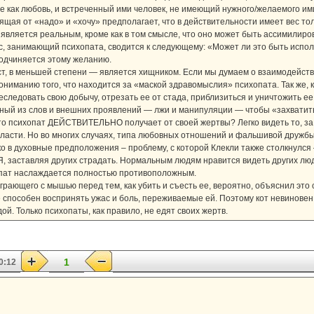
е как любовь, и встреченный ими человек, не имеющий нужного/желаемого и
дящая от «надо» и «хочу» предполагает, что в действительности имеет вес тол
 является реальным, кроме как в том смысле, что оно может быть ассимилиро
с, занимающий психопата, сводится к следующему: «Может ли это быть испол
подчиняется этому желанию.
ст, в меньшей степени — является хищником. Если мы думаем о взаимодейств
ониманию того, что находится за «маской здравомыслия» психопата. Так же,
следовать свою добычу, отрезать ее от стада, приблизиться и уничтожить ее
ный из слов и внешних проявлений — лжи и манипуляции — чтобы «захватить
то психопат ДЕЙСТВИТЕЛЬНО получает от своей жертвы? Легко видеть то, за ч
ласти. Но во многих случаях, типа любовных отношений и фальшивой дружбы, 
о в духовные предположения – проблему, с которой Клекли также столкнулся 
заставляя других страдать. Нормальным людям нравится видеть других люде
опат наслаждается полностью противоположным.
грающего с мышью перед тем, как убить и съесть ее, вероятно, объяснил это с
 способен воспринять ужас и боль, переживаемые ей. Поэтому кот невинове
ой. Только психопаты, как правило, не едят своих жертв.
1
0:12