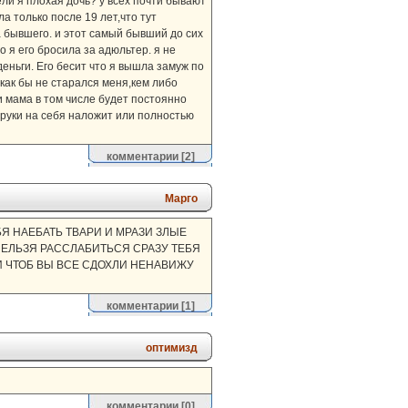
ели я плохая дочь? у всех почти бывают
а только после 19 лет,что тут
 бывшего. и этот самый бывший до сих
о я его бросила за адюльтер. я не
деньги. Его бесит что я вышла замуж по
 как бы не старался меня,кем либо
и мама в том числе будет постоянно
ь руки на себя наложит или полностью
комментарии
[2]
Марго
ТЕБЯ НАЕБАТЬ ТВАРИ И МРАЗИ ЗЛЫЕ
НЕЛЬЗЯ РАССЛАБИТЬСЯ СРАЗУ ТЕБЯ
И ЧТОБ ВЫ ВСЕ СДОХЛИ НЕНАВИЖУ
комментарии
[1]
оптимизд
комментарии
[0]