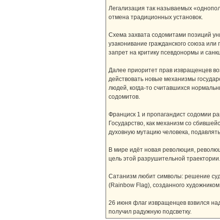
Легализация так называемых «однопол
отмена традиционных установок.
Схема захвата содомитами позиций уни
узаконивание гражданского союза или 
запрет на критику псевдонормы и санк
Далее приоритет прав извращенцев воз
действовать новые механизмы государс
людей, когда-то считавшихся нормаль
содомитов.
Франциск 1 и пропагандист содомии ра
Государство, как механизм со сбившей
духовную мутацию человека, подавлять
В мире идёт новая революция, революци
цель этой разрушительной траектории
Сатанизм любит символы: решение суд
(Rainbow Flag), созданного художнико
26 июня флаг извращенцев взвился над
получил радужную подсветку.