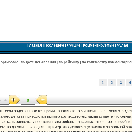
Главная
|
Последние
|
Лучшие
|
Комментируемые
|
Чулан
 cортировка:
по дате добавления
|
по рейтингу
|
по количеству комментарие
1
2
3
4
0
2:36
ть, если родственники все время напоминают о бывшем парне - меня это дос
амого детства приводила в пример других девочек, как вы думаете что сейчас
йчас мать одиночка-у нее теперь два ребенка от разных отцов ,третья вообще
время когда мама приводила в пример этих девочек я ухаживала за больной баб