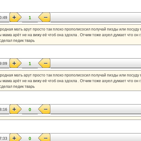
1
0:49
и родная мать арут просто так плохо прополисосил получай пизды или посуду
мама арёт не на вижу её чтоб она здохла . Отчим тоже ахуел думает что он гл
 сделал педик тварь
1
9:09
и родная мать арут просто так плохо прополисосил получай пизды или посуду
мама арёт не на вижу её чтоб она здохла . Отчим тоже ахуел думает что он гл
 сделал педик тварь
0
8:16
0
7:33