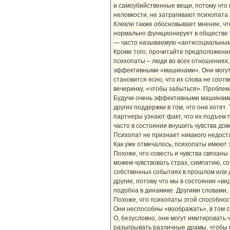
и самоубийственные вещи, потому что 
неловкости, не затрагивают психопата 
Клекли также обосновывает мнение, чт
нормально функционирует в обществе 
— часто называемую «антисоциальным 
Кроме того, прочитайте предположения 
психопаты – люди во всех отношениях,
эффективными «машинами». Они могут 
становится ясно, что их слова не соот
вечеринку, «чтобы забыться». Проблема
Будучи очень эффективными машинами,
других поддержки в том, что они хотят
партнеры узнают факт, что их подъем 
часто в состоянии внушить чувства дов
Психопат не признает никакого недост
Как уже отмечалось, психопаты имеют 
Похоже, что совесть и чувства связан
можем чувствовать страх, симпатию, с
собственных событиях в прошлом или д
другие, потому что мы в состоянии «ви
подобна в динамике. Другими словами,
Похоже, что психопаты этой способнос
Они неспособны «воображать», в том см
О, безусловно, они могут имитировать 
разыгрывать различные драмы, чтобы п