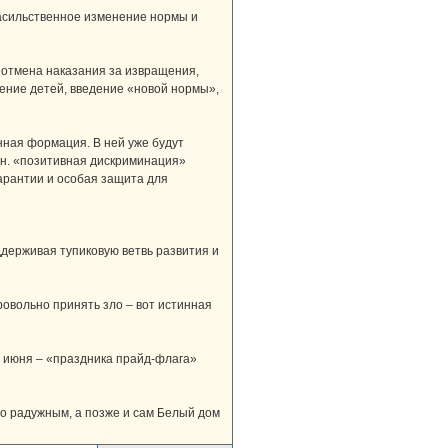
асильственное изменение нормы и
м отмена наказания за извращения,
ление детей, введение «новой нормы»,
нная формация. В ней уже будут
.н. «позитивная дискриминация»
арантии и особая защита для
держивая тупиковую ветвь развития и
ровольно принять зло – вот истинная
 июня – «праздника прайд-флага»
го радужным, а позже и сам Белый дом