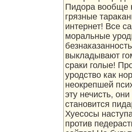
Пидора вообще 
грязные таракан
интернет! Все с
моральные урод
безнаказанность
выкладывают гом
сраки голые! Пр
уродство как нор
неокрепшей псих
эту нечисть, он
становится пида
Хуесосы наступа
против педераст