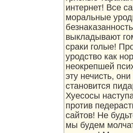
интернет! Все с
моральные урод
безнаказанность
выкладывают гом
сраки голые! Пр
уродство как нор
неокрепшей псих
эту нечисть, он
становится пида
Хуесосы наступа
против педераст
сайтов! Не будь
мы будем молчат