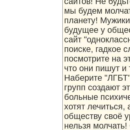
сайтов! Не будь
мы будем молчат
планету! Мужики
будущее у общес
сайт "одноклассн
поиске, гадкое с
посмотрите на э
что они пишут и 
Наберите "ЛГБТ"
групп создают э
больные психиче
хотят лечиться,
обществу своё у
нельзя молчать!