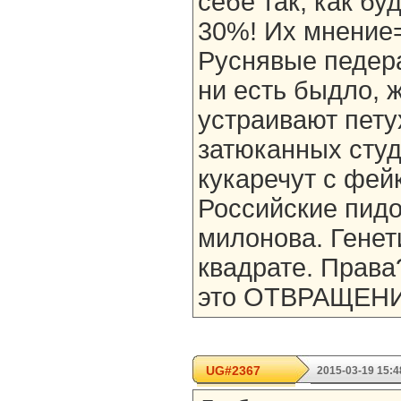
себе так, как бу
30%! Их мнение=
Руснявые педера
ни есть быдло, 
устраивают пету
затюканных студ
кукаречут с фей
Российские пидо
милонова. Генет
квадрате. Права?
это ОТВРАЩЕНИЕ
UG#2367
2015-03-19 15:4