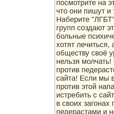
посмотрите на э
что они пишут и 
Наберите "ЛГБТ"
групп создают э
больные психиче
хотят лечиться,
обществу своё у
нельзя молчать!
против педераст
сайта! Если мы 
против этой нап
истребить с сай
в своих загонах 
педерастами и н