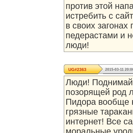
против этой нап
истребить с сай
в своих загонах 
педерастами и н
люди!
UG#2363
2015-03-11 20:0
Люди! Поднимай
позорящей род л
Пидора вообще 
грязные таракан
интернет! Все с
моральные урод