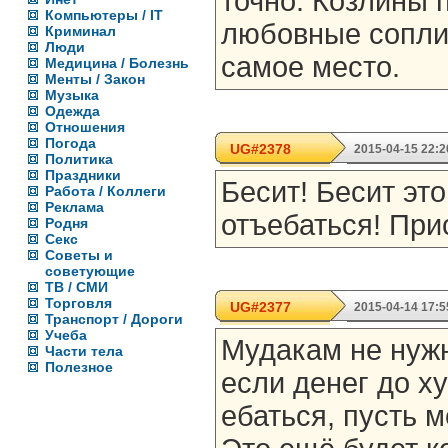
точно. Козлины 
Компьютеры / IT
любовные сопли 
Криминал
Люди
самое место.
Медицина / Болезнь
Менты / Закон
Музыка
Одежда
Отношения
Погода
UG#2378
2015-04-15 22:2
Политика
Праздники
Бесит! Бесит это
Работа / Коллеги
Реклама
отъебаться! При
Родня
Секс
Советы и
советующие
ТВ / СМИ
Торговля
UG#2377
2015-04-14 17:5
Транспорт / Дороги
Учеба
Мудакам не нуж
Части тела
Полезное
если денег до ху
ебаться, пусть 