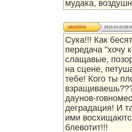
мудака, воздуш
UG#2374
2015-03-22 08:0
Сука!!! Как беся
передача "хочу к
слащавые, позо
на сцене, петуш
тебе! Кого ты п
взращиваешь???!
даунов-говномес
деградация! И т
ими восхищаются
блевотит!!!