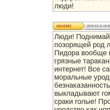
люди!
UG#2361
2015-03-11 19:5
Люди! Поднимай
позорящей род л
Пидора вообще 
грязные таракан
интернет! Все с
моральные урод
безнаказанность
выкладывают гом
сраки голые! Пр
уродство как нор