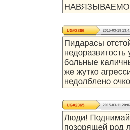
НАВЯЗЫВАЕМОЙ
UG#2366
2015-03-19 13:4
Пидарасы отстой
недоразвитость 
больные каличн
же жутко агресс
недолблено очко
UG#2365
2015-03-11 20:0
Люди! Поднимай
позорящей род л