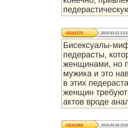
конечно, привле
педерастическую
UG#2370
2015-03-21 13:2
Бисексуалы-миф.
педерасты, кото
женщинами, но 
мужика и это на
в этих педераста
женщин требуют
актов вроде ана
UG#2369
2015-03-20 19:0