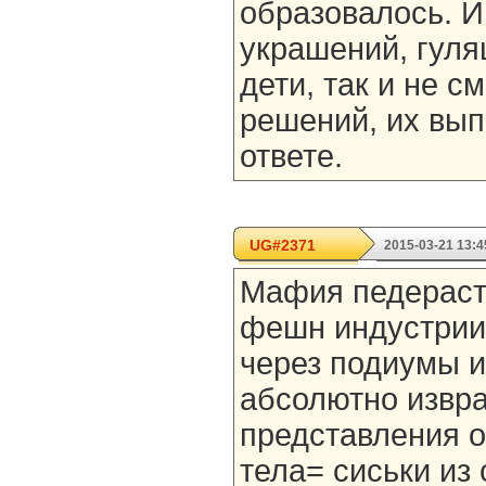
образовалось. И
украшений, гул
дети, так и не 
решений, их вып
ответе.
UG#2371
2015-03-21 13:4
Мафия педерасто
фешн индустрии
через подиумы 
абсолютно извр
представления о
тела= сиськи из