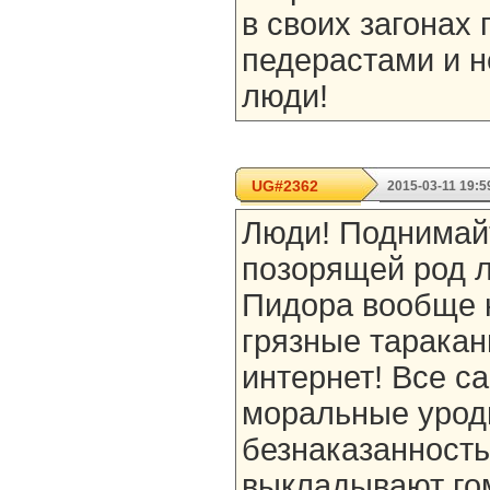
в своих загонах 
педерастами и н
люди!
UG#2362
2015-03-11 19:5
Люди! Поднимай
позорящей род л
Пидора вообще 
грязные таракан
интернет! Все с
моральные урод
безнаказанность
выкладывают гом