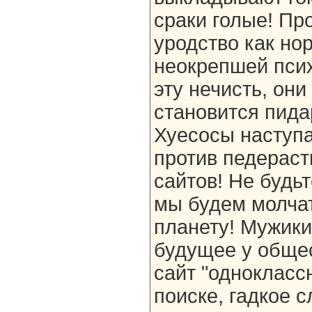
сраки голые! Пр
уродство как нор
неокрепшей псих
эту нечисть, он
становится пида
Хуесосы наступа
против педераст
сайтов! Не будь
мы будем молчат
планету! Мужики
будущее у общес
сайт "одноклассн
поиске, гадкое с