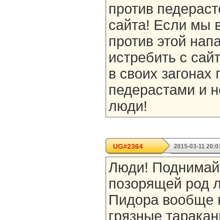
против педераст
сайта! Если мы 
против этой нап
истребить с сай
в своих загонах 
педерастами и н
люди!
UG#2364
2015-03-11 20:0
Люди! Поднимай
позорящей род л
Пидора вообще 
грязные таракан