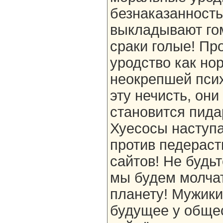
безнаказанность
выкладывают гом
сраки голые! Пр
уродство как нор
неокрепшей псих
эту нечисть, он
становится пида
Хуесосы наступа
против педераст
сайтов! Не будь
мы будем молчат
планету! Мужики
будущее у общес