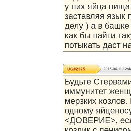
у них яйца пищат
заставляя язык п
делу ) а в башке
как бы найти так
потыкать даст на
UG#2375
2015-04-11 12:4
Будьте Стервами
иммунитет женщ
мерзких козлов.
одному яйценосу
<ДОВЕРИЕ>, есл
козлик с пенисо