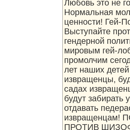
Любовь это не г
Нормальная мол
ценности! Гей-П
Выступайте прот
гендерной поли
мировым гей-лобб
промолчим сегод
лет наших детей
извращенцы, буд
садах извращен
будут забирать 
отдавать педера
извращенцам!
ПРОТИВ ШИЗО