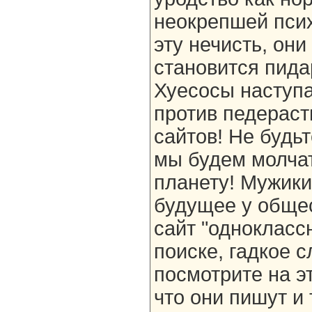
неокрепшей псих
эту нечисть, он
становится пида
Хуесосы наступа
против педераст
сайтов! Не будь
мы будем молчат
планету! Мужики
будущее у общес
сайт "одноклассн
поиске, гадкое с
посмотрите на э
что они пишут и 