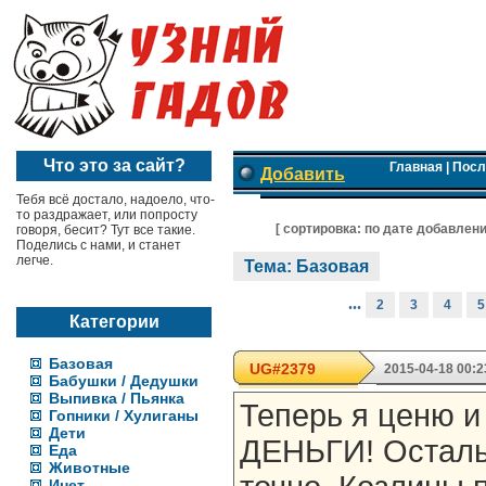
Что это за сайт?
Главная
|
Посл
Добавить
Тебя всё достало, надоело, что-
то раздражает, или попросту
[ cортировка:
по дате добавлен
говоря, бесит? Тут все такие.
Поделись с нами, и станет
легче.
Тема: Базовая
...
2
3
4
5
Категории
Базовая
UG#2379
2015-04-18 00:2
Бабушки / Дедушки
Выпивка / Пьянка
Теперь я ценю и
Гопники / Хулиганы
Дети
ДЕНЬГИ! Остальн
Еда
Животные
Инет