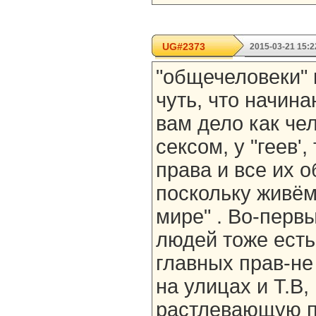
UG#2373
2015-03-21 15:2
"общечеловеки" 
чуть, что начина
вам дело как че
сексом, у "геев',
права и все их 
поскольку живё
мире" . Во-перв
людей тоже есть
главных прав-не
на улицах и Т.В,
растлевающую п