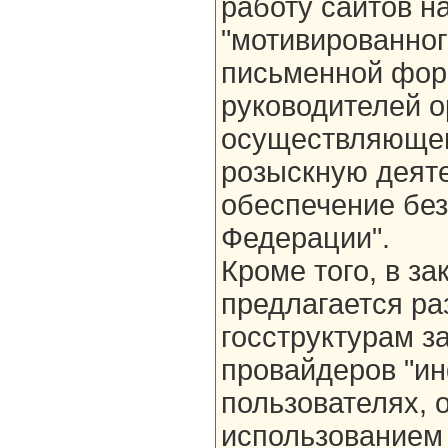
работу сайтов н
"мотивированног
письменной фор
руководителей о
осуществляющег
розыскную деят
обеспечение бе
Федерации".
Кроме того, в за
предлагается р
госструктурам з
провайдеров "и
пользователях, 
использованием 