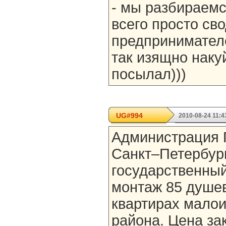
- мы разбираемс
всего просто св
предпринимателе
так изящно наку
посылал)))
UG#994
2010-08-24 11:4
Администрация 
Санкт–Петербур
государственный
монтаж 85 душе
квартирах мало
района. Цена за