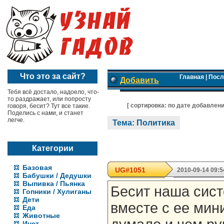
Что это за сайт?
Главная
|
Посл
Добавить
Тебя всё достало, надоело, что-
то раздражает, или попросту
[ cортировка:
по дате добавлен
говоря, бесит? Тут все такие.
Поделись с нами, и станет
легче.
Тема: Политика
Категории
Базовая
UG#1051
2010-09-14 09:5
Бабушки / Дедушки
Выпивка / Пьянка
Бесит наша сис
Гопники / Хулиганы
Дети
вместе с ее мин
Еда
Животные
Инет