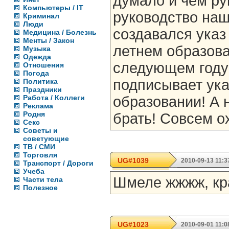
думало и чем ру
Компьютеры / IT
руководство наш
Криминал
Люди
создавался указ
Медицина / Болезнь
Менты / Закон
летнем образова
Музыка
Одежда
следующем году
Отношения
Погода
подписывает ука
Политика
Праздники
Работа / Коллеги
образовании! А 
Реклама
Родня
брать! Совсем ох
Секс
Советы и
советующие
ТВ / СМИ
Торговля
UG#1039
2010-09-13 11:3
Транспорт / Дороги
Учеба
Шмеле жжжж, кр
Части тела
Полезное
UG#1023
2010-09-01 11:0