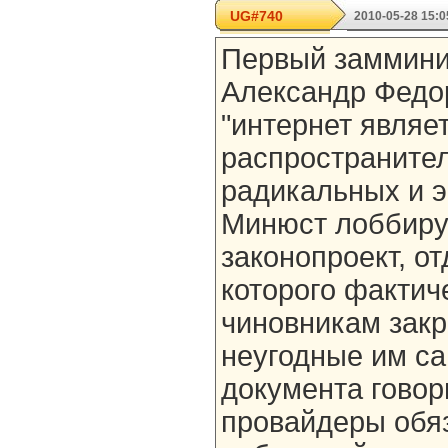
UG#740
2010-05-28 15:0
Первый заммини
Александр Федор
"интернет являе
распространите
радикальных и э
Минюст лоббиру
законопроект, о
которого фактич
чиновникам зак
неугодные им са
документа говори
провайдеры обя