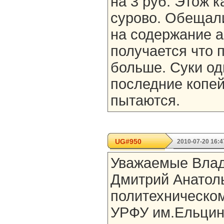
на 3 руб. Этож к
сурово. Обещал
на содержание ав
получается что 
больше. Суки од
последние копей
пытаются.
UG#950
2010-07-20 16:4
Уважаемые Влад
Дмитрий Анатол
политехническом
УРФУ им.Ельцин