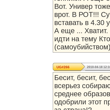
Вот. Универ тоже
врот. В РОТ!!! С
вставать в 4.30 у
А еще ... Хватит
идти на тему Кто
(самоубийством)
UG#266
2010-04-18 12:1
Бесит, бесит, бе
всерьез собираю
среднее образов
одобрили этот пр