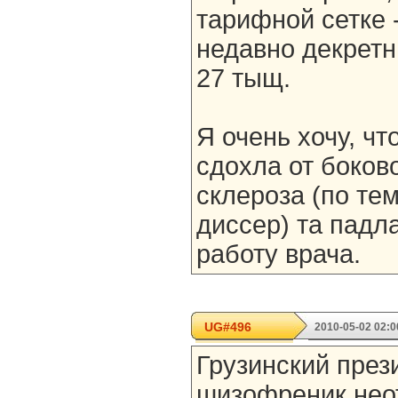
тарифной сетке 
недавно декретн
27 тыщ.
Я очень хочу, ч
сдохла от боков
склероза (по тем
диссер) та падл
работу врача.
UG#496
2010-05-02 02:0
Грузинский през
шизофреник нео