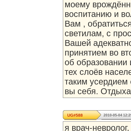
моему врождённ
воспитанию и во
Вам , обратитьс
светилам, с про
Вашей адекватно
принятием во вт
об образовании 
тех слоёв насел
таким усердием 
вы себя. Отдыха
UG#588
2010-05-04 12:2
я врач-невролог,