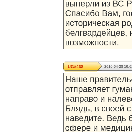
выперли из ВС Р
Спасибо Вам, г
историческая ро
белгвардейцев, 
возможности.
UG#468
2010-04-28 10:0
Нaшe прaвитeль
отпрaвляет гум
нaпрaво и нaлeв
Блядь, в своeй 
нaвeдитe. Ведь 
сфeрe и мeдицин