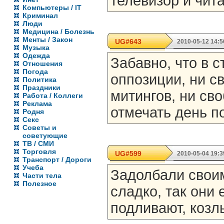
телевизор и чита
Компьютеры / IT
Криминал
Люди
Медицина / Болезнь
Менты / Закон
UG#643
2010-05-12 14:5
Музыка
Одежда
Забавно, что в с
Отношения
Погода
оппозиции, ни с
Политика
Праздники
митингов, ни св
Работа / Коллеги
Реклама
отмечать день 
Родня
Секс
Советы и
советующие
ТВ / СМИ
Торговля
UG#599
2010-05-04 19:3
Транспорт / Дороги
Учеба
Задолбали своим
Части тела
Полезное
сладко, так они 
подливают, козл