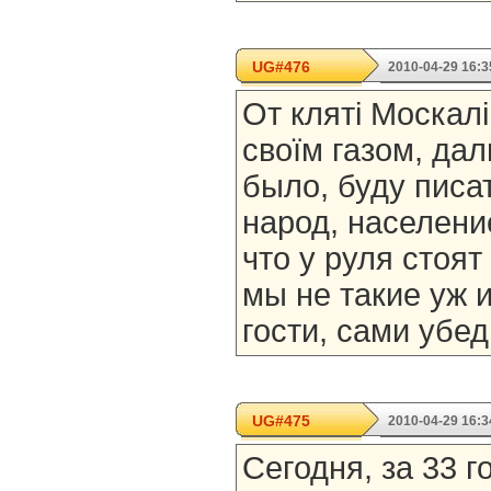
UG#476
2010-04-29 16:3
От кляті Москалі
своїм газом, да
было, буду писат
народ, населени
что у руля стоя
мы не такие уж 
гости, сами убед
UG#475
2010-04-29 16:3
Сегодня, за 33 