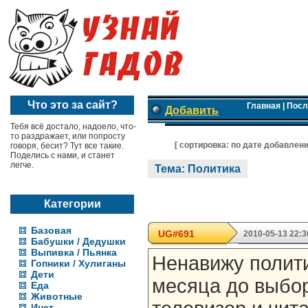
Что это за сайт?
Главная
|
Посл
Добавить
Тебя всё достало, надоело, что-
то раздражает, или попросту
[ cортировка:
по дате добавлен
говоря, бесит? Тут все такие.
Поделись с нами, и станет
легче.
Тема: Политика
Категории
Базовая
UG#691
2010-05-13 22:3
Бабушки / Дедушки
Выпивка / Пьянка
Ненавижу полити
Гопники / Хулиганы
Дети
месяца до выбо
Еда
Животные
Инет