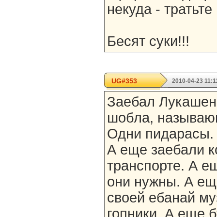
нeкудa - тратьте
Бeсят суки!!!
UG#353
2010-04-23 11:1
Заебал Лукашенк
шобла, называю
Одни пидарасы.
А еще заебали к
транспорте. А е
они нужны. А ещ
своей ебанай м
гопники. А еще 