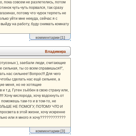
го, пока совсем не разлетелись, потом
отинок чуть-чуть порвался, так сразу
газинах, потому что чурок терпеть не
лько уйти мне некуда, сейчас я с
 выйду на работу, буду снимать комнату
комментарии
[1]
Владимира
иртуозных ), заебали люди, считающие
 сильная, ты со всем справишься!!",
ать нас сильнее! Вопрос!!! Для чего
. чтобы сделать нас ещё сильнее, а
щие меня, но не хотящие
 и т.д. Гутен зъёбен в свою страну или,
!! Хочу кислорода, хочу вздохнуть от
не поможешь там-то и в том-то, не
АМ БОЛЬШЕ НЕ ПОМОГУ, ПОТОМУ ЧТО И
вета в этой жизни, хочу искренне
ально или я много я хочу????????????
комментарии
[3]