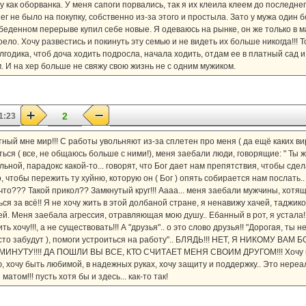
жу как оборванка. У меня сапоги порвались, так я их клеила клеем до последне
нег не было на покупку, собственно из-за этого и простыла. Зато у мужа один б
беденном перерыве купил себе новые. Я одеваюсь на рынке, он же только в ма
ло. Хочу развестись и покинуть эту семью и не видеть их больше никогда!!! То
годика, чтоб доча ходить подросла, начала ходить, отдам ее в платный сад и
. И на хер больше не свяжу свою жизнь не с одним мужиком.
2
1:23
тный мне мир!!! С работы увольняют из-за сплетен про меня ( да ещё каких в
ся ( все, не общаюсь больше с ними!), меня заебали люди, говорящие: " Ты же
льной, парадокс какой-то... говорят, что Бог дает нам препятствия, чтобы сдел
, чтобы пережить ту хуйню, которую он ( Бог ) опять собирается нам послать.
что??? Такой прикол?? Замкнутый круг!!! Аааа... меня заебали мужчины, хотя
я за всё!! Я не хочу жить в этой долбаной стране, я ненавижу хачей, таджиков
й. Меня заебала агрессия, отравляющая мою душу.. Ебанный в рот, я устала!!!
ь хочу!!!, а не существовать!!! А "друзья".. о это слово друзья!! "Дорогая, ты 
осто забудут ), помоги устроиться на работу".. БЛЯДЬ!!! НЕТ, Я НИКОМУ В
УТУ!!!! ДА ПОШЛИ ВЫ ВСЕ, КТО СЧИТАЕТ МЕНЯ СВОИМ ДРУГОМ!!! Хочу прос
, хочу быть любимой, в надежных руках, хочу защиту и поддержку.. Это нере
атом!!! пусть хотя бы и здесь... как-то так!