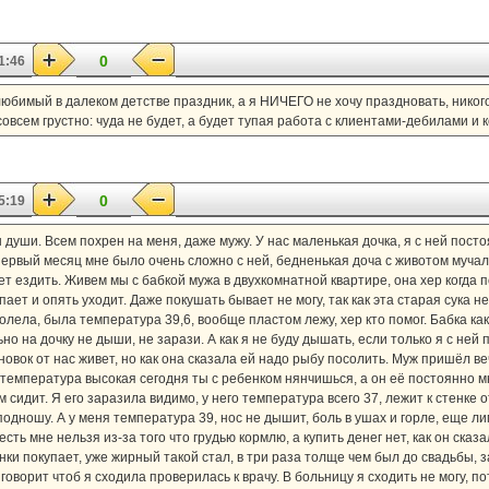
0
1:46
любимый в далеком детстве праздник, а я НИЧЕГО не хочу праздновать, никого
 совсем грустно: чуда не будет, а будет тупая работа с клиентами-дебилами и
0
5:19
 души. Всем похрен на меня, даже мужу. У нас маленькая дочка, я с ней посто
 Первый месяц мне было очень сложно с ней, бедненькая доча с животом мучал
чет ездить. Живем мы с бабкой мужа в двухкомнатной квартире, она хер когда 
пает и опять уходит. Даже покушать бывает не могу, так как эта старая сука 
олела, была температура 39,6, вообще пластом лежу, хер кто помог. Бабка ка
ьно на дочку не дыши, не зарази. А как я не буду дышать, если только я с не
новок от нас живет, но как она сказала ей надо рыбу посолить. Муж пришёл в
ю температура высокая сегодня ты с ребенком нянчишься, а он её постоянно мн
м сидит. Я его заразила видимо, у него температура всего 37, лежит к стенке
подношу. А у меня температура 39, нос не дышит, боль в ушах и горле, еще л
сть мне нельзя из-за того что грудью кормлю, а купить денег нет, как он сказа
ки покупает, уже жирный такой стал, в три раза толще чем был до свадьбы, 
 говорит чтоб я сходила проверилась к врачу. В больницу я сходить не могу, по