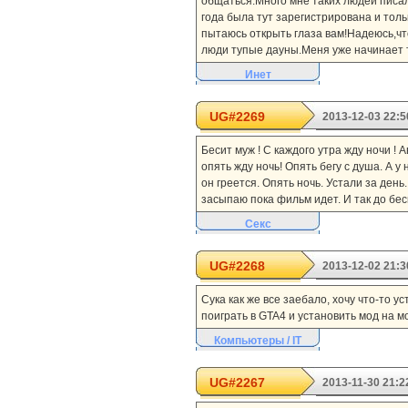
общаться.Много мне таких людей писал
года была тут зарегистрирована и толь
пытаюсь открыть глаза вам!Надеюсь,чт
люди тупые дауны.Меня уже начинает то
Инет
UG#2269
2013-12-03 22:5
Бесит муж ! С каждого утра жду ночи ! 
опять жду ночь! Опять бегу с душа. А 
он греется. Опять ночь. Устали за ден
засыпаю пока фильм идет. И так до беск
Секс
UG#2268
2013-12-02 21:3
Сука как же все заебало, хочу что-то у
поиграть в GTA4 и установить мод на м
Компьютеры / IT
UG#2267
2013-11-30 21:2