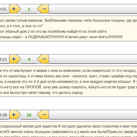
1
0:51
 со своим тупым юмором, ТреЁбаными сериалы типа Анальные пацаны, где де
о, а я того, а она то-то"
сит ёбаный дом 2 но это вы полюбому найдётё на этом сайте.
ы сидят - и ПОДРАЖАЮТ!!!!!!!!!!!!! И вечно ржут. кони блять!!!!!!!!!!!!!!!!
4
4:13
 что отчим бухает и мамка с ним за компанию, если нажреться то это пиздец, е
 по характеру, я отчима боюсь как огня - напился, орет, cтавит швайки под го
тра, в неделю это по 3-4 дня если напиваются, а они каждую неделю ебашут. Я 
 то нету все на ПРОПОЙ, хочу уже шокер покупать, ебнуть его если будет руку
 все мозги про свою тюрьму, что делать народ.
16
6:38
социальный капкан для идиотов.Я сегодня удалила свою страничку и вам тож
сети!!У многих очень большая зависимость и у меня она была!Прив,спс,чмаф,ка