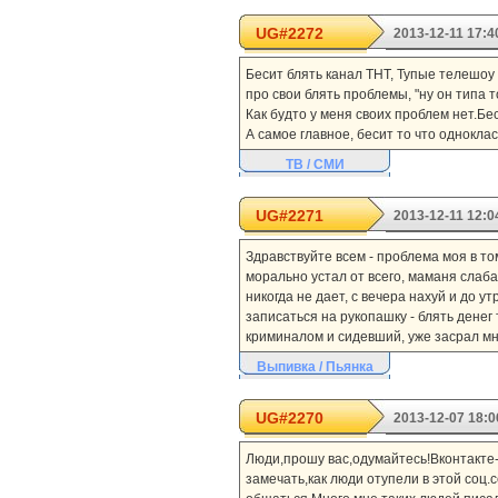
UG#2272
2013-12-11 17:4
Бесит блять канал ТНТ, Тупые телешоу
про свои блять проблемы, "ну он типа тог
Как будто у меня своих проблем нет.Бе
А самое главное, бесит то что одноклассниц
ТВ / СМИ
UG#2271
2013-12-11 12:0
Здравствуйте всем - проблема моя в том
морально устал от всего, маманя слабая
никогда не дает, с вечера нахуй и до у
записаться на рукопашку - блять денег
криминалом и сидевший, уже засрал мне
Выпивка / Пьянка
UG#2270
2013-12-07 18:0
Люди,прошу вас,одумайтесь!Вконтакте-
замечать,как люди отупели в этой соц.