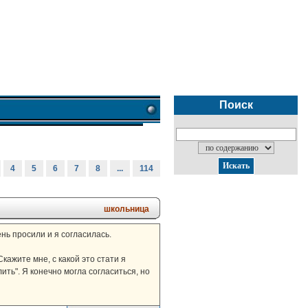
Поиск
4
5
6
7
8
...
114
школьница
нь просили и я согласилась.
кажите мне, с какой это стати я
ить". Я конечно могла согласиться, но