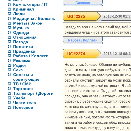
Базовая
Компьютеры / IT
Криминал
Люди
UG#2275
2013-12-30 01:3
Медицина / Болезнь
Менты / Закон
Заездило все! На носу Новый год, мой 
Музыка
Одежда
ожидания чуда - и от этого становится
Отношения
Работа / Коллеги
Погода
Политика
Праздники
UG#2274
2013-12-18 08:4
Работа / Коллеги
Реклама
Не могу так больше. Обидно до глубины
Родня
Секс
даче, то мать свою куда-нибудь возит.
Советы и
возить же надо, на автобусе она не хо
советующие
сериалы смотрит, зайдет на мозги пока
ТВ / СМИ
внучкой и погремушкой потрясти. Я заб
Торговля
позвонила и сказала: Ты давай там сил
Транспорт / Дороги
посидеть, она через 6 автобусных оста
Учеба
смотрит, с ребенком не сидит, я говор
Части тела
хотя она не хочет кушать, сам за компо
Полезное
за ним ухаживаю, антигриппин навожу 
никакие не пью, потому что те которые е
танки и на работе каждый обед пирожен
когда в поликлинику дочу вожу, педиатр