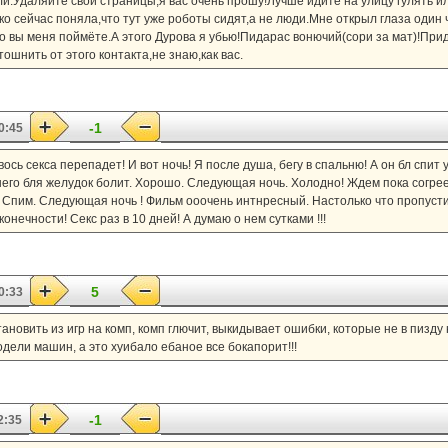
и.Удаляйте свои страницы,я вас очень прошу!Лучше идите на улицу гулять и
ко сейчас поняла,что тут уже роботы сидят,а не люди.Мне открыл глаза один 
о вы меня поймёте.А этого Дурова я убью!Пидарас вонючий(сори за мат)!Прид
шнить от этого контакта,не знаю,как вас.
-1
0:45
Авось секса перепадет! И вот ночь! Я после душа, бегу в спальню! А он бл спит
у него бля желудок болит. Хорошо. Следующая ночь. Холодно! Ждем пока согре
ь. Спим. Следующая ночь ! Фильм ооочень интнресный. Настолько что пропуст
онечности! Секс раз в 10 дней! А думаю о нем сутками !!!
5
0:33
становить из игр на комп, комп глючит, выкидывает ошибки, которые не в пизду
одели машин, а это хуибало ебаное все бокапорит!!!
-1
2:35