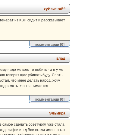
хуИзис гай?
генерат из КВН сидит и рассказывает
комментарии
[0]
влад
му надо же кого то побить - а я у же
рло говорит щас убивать буду. Спать
устал, что мнее делать народ, хочу
 поднимать. + он занимается
комментарии
[0]
Эльмира
е самое сделать советую!Я уже стала
к делифки и т.д.Все стали именно так