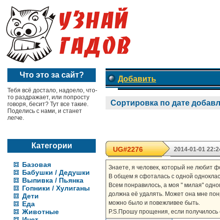
Что это за сайт?
Добавить
Тебя всё достало, надоело, что-
то раздражает, или попросту
Сортировка по дате добав
говоря, бесит? Тут все такие.
Поделись с нами, и станет
легче.
Категории
UG#2276
2014-01-01 22:2
Базовая
Знаете, я человек, который не любит ф
Бабушки / Дедушки
В общем я сфоталась с одной однокласс
Выпивка / Пьянка
Всем понравилось, а моя " милая" одно
Гопники / Хулиганы
должна её удалять. Может она мне понр
Дети
можно было и повежливее быть.
Еда
Животные
P.S.Прошу прощения, если получилось 
Инет