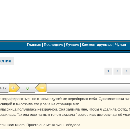
Главная
|
Последние
|
Лучшие
|
Комментируемые
|
Чулан
ления
1
2
3
0
4:17
отографироваться, но в этом году всё же переборола себя. Одноклассники оче
ницей и выложила это у себя на странице в вк.
классница получилась невзрачной. Она заявила мне, чтобы я удалила фотку. С
авилась. Так она еще наглым тоном сказала " всего лишь две секунды её удал
слишком много. Просто она меня очень обидела.