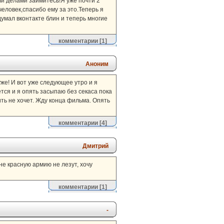
ли делами займитесь!Я уже почти 2
человек,спасибо ему за это.Теперь я
умал вконтакте блин и теперь многие
комментарии
[1]
Аноним
 уже! И вот уже следующее утро и я
ется и я опять засыпаю без секаса пока
ить не хочет. Жду конца фильма. Опять
комментарии
[4]
Дмитрий
 не красную армию не лезут, хочу
комментарии
[1]
-