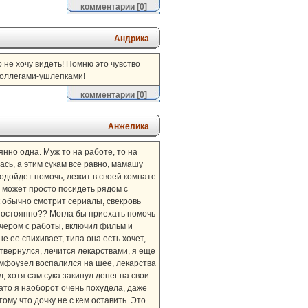
комментарии
[0]
Андрика
 не хочу видеть! Помню это чувство
 коллегами-ушлепками!
комментарии
[0]
Анжелика
янно одна. Муж то на работе, то на
ась, а этим сукам все равно, мамашу
подойдет помочь, лежит в своей комнате
не может просто посидеть рядом с
к обычно смотрит сериалы, свекровь
й постоянно?? Могла бы приехать помочь
ечером с работы, включил фильм и
е ее спихивает, типа она есть хочет,
 отвернулся, лечится лекарствами, я еще
имфоузел воспалился на шее, лекарства
л, хотя сам сука закинул денег на свои
зато я наоборот очень похудела, даже
тому что дочку не с кем оставить. Это