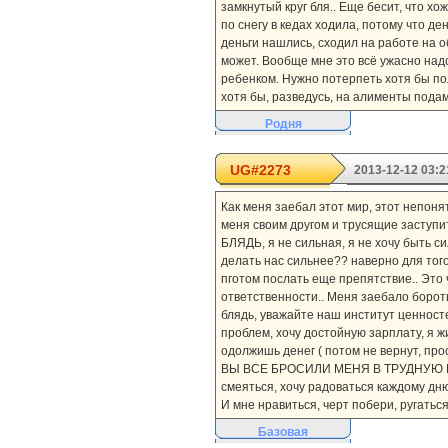
замкнутый круг бля.. Еще бесит, что хо
по снегу в кедах ходила, потому что де
деньги нашлись, сходил на работе на о
может. Вообще мне это всё ужасно надое
ребенком. Нужно потерпеть хотя бы пол
хотя бы, разведусь, на алименты подам
Родня
UG#2273
2013-12-12 03:2
Как меня заебал этот мир, этот непоня
меня своим другом и трусящие заступить
БЛЯДЬ, я не сильная, я не хочу быть си
делать нас сильнее?? наверно для того
пготом послать еще препятствие.. Это 
ответственности.. Меня заебало боротьс
блядь, уважайте наш институт ценносте
проблем, хочу достойную зарплату, я жит
одолжишь денег ( потом не вернут, пр
ВЫ ВСЕ БРОСИЛИ МЕНЯ В ТРУДНУЮ МИН
смеяться, хочу радоваться каждому дню
И мне нравиться, черт побери, ругаться м
Базовая