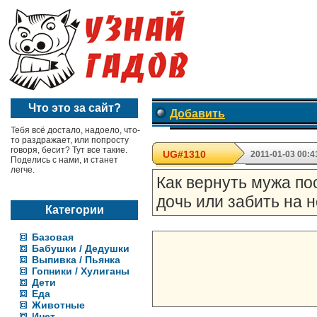
Что это за сайт?
Добавить
Тебя всё достало, надоело, что-
то раздражает, или попросту
говоря, бесит? Тут все такие.
UG#1310
2011-01-03 00:4
Поделись с нами, и станет
легче.
Как вернуть мужа по
дочь или забить на 
Категории
Базовая
Бабушки / Дедушки
Выпивка / Пьянка
Гопники / Хулиганы
Дети
Еда
Животные
Инет