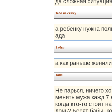
да сложная ситуация 
Тебе не скажу
а ребенку нужна пол
ада
Забыл
а как раньше женили
Таня
Не парься, ничего х
менять мужа кажд.7 
когда кто-то стоит н
дочь? Бесят бабы, к