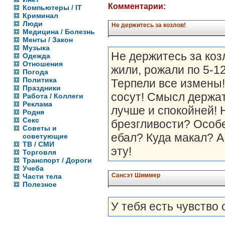
Комментарии:
Компьютеры / IT
Криминал
Люди
Не держитесь за козлов!
Медицина / Болезнь
Менты / Закон
Музыка
Не держитесь за коз
Одежда
Отношения
жили, рожали по 5-1
Погода
Политика
Терпели все измены!
Праздники
сосут! Смысл держат
Работа / Коллеги
Реклама
лучше и спокойней! 
Родня
Секс
брезгливости? Особ
Советы и
ебал? Куда макал? А
советующие
ТВ / СМИ
эту!
Торговля
Транспорт / Дороги
Учеба
Сансэт Шиммер
Части тела
Полезное
У тебя есть чувство