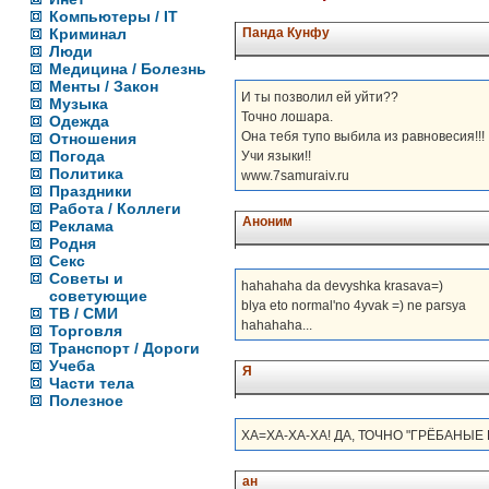
Компьютеры / IT
Криминал
Панда Кунфу
Люди
Медицина / Болезнь
Менты / Закон
И ты позволил ей уйти??
Музыка
Точно лошара.
Одежда
Она тебя тупо выбила из равновесия!!!
Отношения
Погода
Учи языки!!
Политика
www.7samuraiv.ru
Праздники
Работа / Коллеги
Аноним
Реклама
Родня
Секс
Советы и
hahahaha da devyshka krasava=)
советующие
blya eto normal'no 4yvak =) ne parsya
ТВ / СМИ
hahahaha...
Торговля
Транспорт / Дороги
Учеба
Я
Части тела
Полезное
ХА=ХА-ХА-ХА! ДА, ТОЧНО "ГРЁБАНЫЕ Н
ан