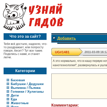
Что это за сайт?
Добавить
Тебя всё достало, надоело, что-
то раздражает, или попросту
говоря, бесит? Тут все такие.
UG#1481
2011-03-09 16:1
Поделись с нами, и станет
легче.
А это нормально, что в нашу первую но
нанотехнологии!", развернулась и ушл
Категории
Базовая
Бабушки / Дедушки
Выпивка / Пьянка
Гопники / Хулиганы
Дети
Еда
Животные
Комментарии:
Инет