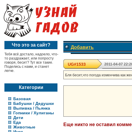
Что это за сайт?
Добавить
Тебя всё достало, надоело, что-
то раздражает, или попросту
говоря, бесит? Тут все такие.
UG#1533
2011-04-07 22:2
Поделись с нами, и станет
легче.
Бля бесит,что погода изменчива как ж
Категории
Базовая
Бабушки / Дедушки
Выпивка / Пьянка
Гопники / Хулиганы
Дети
Еда
Еще никто не оставил комм
Животные
Инет