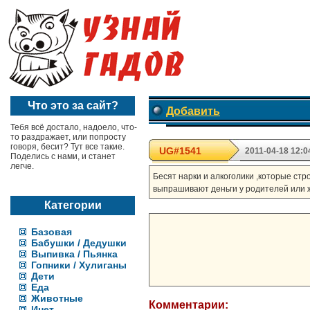
Что это за сайт?
Добавить
Тебя всё достало, надоело, что-
то раздражает, или попросту
говоря, бесит? Тут все такие.
UG#1541
2011-04-18 12:0
Поделись с нами, и станет
легче.
Бесят нарки и алкоголики ,которые стр
выпрашивают деньги у родителей или ж
Категории
Базовая
Бабушки / Дедушки
Выпивка / Пьянка
Гопники / Хулиганы
Дети
Еда
Животные
Комментарии:
Инет