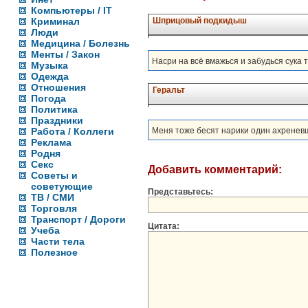
Компьютеры / IT
Криминал
Шприцовый подкидыш
Люди
Медицина / Болезнь
Менты / Закон
Насри на всё вмажься и забудься сука 
Музыка
Одежда
Отношения
Геральт
Погода
Политика
Праздники
Работа / Коллеги
Меня тоже бесят нарики один ахренев
Реклама
Родня
Секс
Добавить комментарий:
Советы и
советующие
Представьтесь:
ТВ / СМИ
Торговля
Транспорт / Дороги
Цитата:
Учеба
Части тела
Полезное