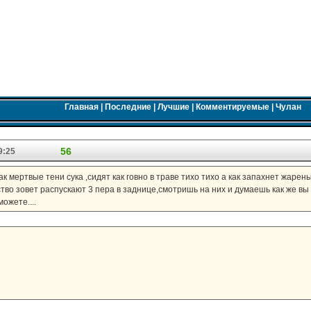
Главная
|
Последние
|
Лучшие
|
Комментируемые
|
Чулан
56
9:25
к мертвые тени сука ,сидят как говно в траве тихо тихо а как запахнет жарен
ство зовет распускают 3 пера в заднице,смотришь на них и думаешь как же в
ожете....