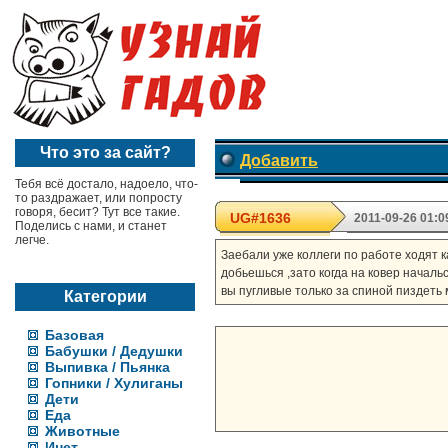
Что это за сайт?
Добавить
Тебя всё достало, надоело, что-
то раздражает, или попросту
говоря, бесит? Тут все такие.
UG#1636
2011-09-26 01:0
Поделись с нами, и станет
легче.
Заебали уже коллеги по работе ходят ка
добьешься ,зато когда на ковер началь
вы пугливые только за спиной пиздеть м
Категории
Базовая
Бабушки / Дедушки
Выпивка / Пьянка
Гопники / Хулиганы
Дети
Еда
Животные
Инет