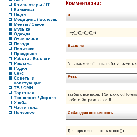
Комментарии:
Компьютеры / IT
Криминал
Люди
я
Медицина / Болезнь
Менты / Закон
Музыка
ржу))))))))))))))))))
Одежда
Отношения
Погода
Василий
Политика
Праздники
Работа / Коллеги
Реклама
А ты как хотел? Ты на работу дружить
Родня
Секс
Рёва
Советы и
советующие
ТВ / СМИ
Торговля
заебало все нахер!!! Затрахало. Почему
Транспорт / Дороги
работе. Затрахало все!!!!
Учеба
Части тела
Полезное
Соблюдаю анонимность
Три пера в жопе - это классно )))