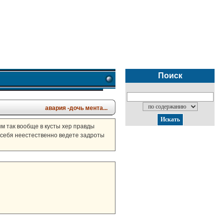
Поиск
авария -дочь мента...
ым так вообще в кусты хер правды
ы себя неестественно ведете задроты