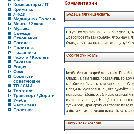
Комментарии:
Компьютеры / IT
Криминал
Люди
Будешь пятки целовать.
Медицина / Болезнь
Менты / Закон
Музыка
Но у этих мразей, есть слабое место, 
Одежда
Дрессировать как собачек, чтоб научил
Отношения
Погода
благодарить за нежность женщину! Каж
Политика
Праздники
Сосите хуй козлы
Работа / Коллеги
Реклама
Родня
Секс
Козёл бежит скорей жениться! Ещё бы!
Советы и
блядки, а там пинка подвалили, то дома
советующие
копейки и ебись ты там как хочешь! С э
ТВ / СМИ
Блядины хуеплёты! Так, что думайте ! Т
Торговля
ненавижу! Ёбаные, ебливые скунсы! А к
Транспорт / Дороги
Учеба
вылезла из пизды! И ещё разевают свои
Части тела
тупые хуи, друг другу хвастливо пиздя
Полезное
забота у них по жизни одна! Тыкать св
Нахуй всех козлов!