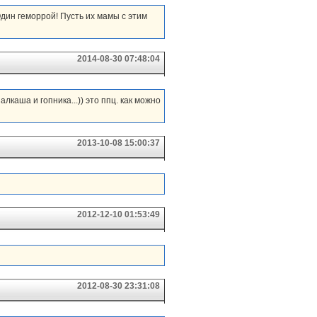
дин геморрой! Пусть их мамы с этим
2014-08-30 07:48:04
алкаша и гопника...)) это ппц. как можно
2013-10-08 15:00:37
2012-12-10 01:53:49
2012-08-30 23:31:08