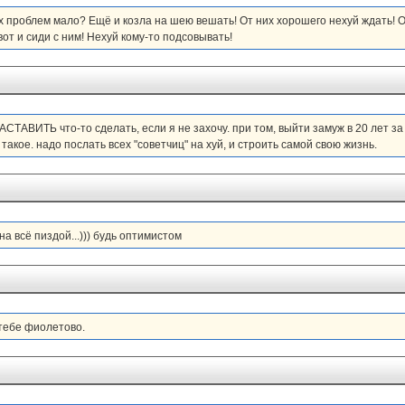
х проблем мало? Ещё и козла на шею вешать! От них хорошего нехуй ждать! О
от и сиди с ним! Нехуй кому-то подсовывать!
АСТАВИТЬ что-то сделать, если я не захочу. при том, выйти замуж в 20 лет за 
такое. надо послать всех "советчиц" на хуй, и строить самой свою жизнь.
на всё пиздой...))) будь оптимистом
 тебе фиолетово.