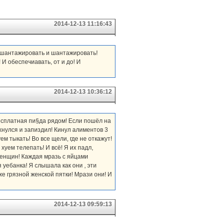
2014-12-13 11:16:43
до шантажировать и шантажировать!
 И обеспечиавать, от и до! И
2014-12-13 10:36:12
бесплатная пи§да рядом! Если пошёл на
яхнулся и запиздил! Кинул алиментов 3
ем тыкать! Во все щели, где не откажут!
хуем телепать! И всё! Я их падл,
 женщин! Каждая мразь с яйцами
 уебанка! Я слышала как они , эти
же грязной женской пятки! Мрази они! И
2014-12-13 09:59:13