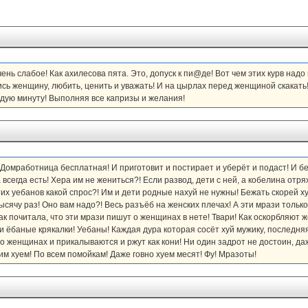
очень слабое! Как ахилесова пята. Это, допуск к пи@де! Вот чем этих курв на
ись женщину, любить, ценить и уважать! И на цырлах перед женщиной скакать!
дую минуту! Выполняя все капризы и желания!
 Домработница бесплатная! И приготовит и постирает и уберёт и подаст! И 
 всегда есть! Хера им не жениться?! Если развод, дети с ней, а кобелина отр
тих уебанов какой спрос?! Им и дети родные нахуй не нужны! Бежать скорей ху
ысячу раз! Оно вам надо?! Весь разъёб на женских плечах! А эти мрази только 
ак почитала, что эти мрази пишут о женщинах в нете! Твари! Как оскорбляют
 ёбаные крякалки! Уебаны! Каждая дура которая сосёт хуй мужику, последняя
т о женщинах и прикалываются и ржут как кони! Ни один задрот не достоин, да
оим хуем! По всем помойкам! Даже говно хуем месят! Фу! Мразоты!