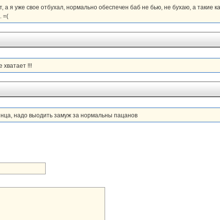
т, а я уже свое отбухал, нормально обеспечен баб не бью, не бухаю, а такие к
 =(
 хватает !!!
ринца, надо выодить замуж за нормальны пацанов