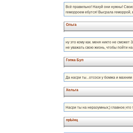
Всё правильно! Нахуй они нужны! Свои
геморроем ебутся! Высрала геморрой, в
Ольга
ну это кому как. меня никто не сможет З
не уважать свою жизнь, чтобы пойти на 
Гопка Буп
Да насри ты...отсоси у бомжа и махним 
Хельга
Насри ты на неразумных;) главное,что
прЫнц