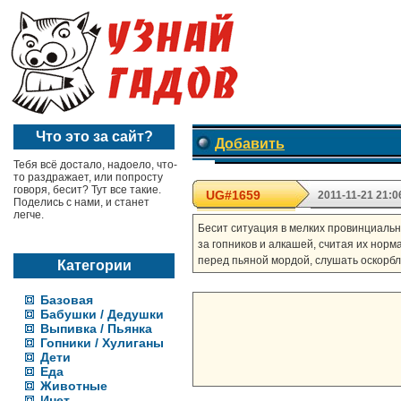
Что это за сайт?
Добавить
Тебя всё достало, надоело, что-
то раздражает, или попросту
говоря, бесит? Тут все такие.
UG#1659
2011-11-21 21:0
Поделись с нами, и станет
легче.
Бесит ситуация в мелких провинциальн
за гопников и алкашей, считая их норма
перед пьяной мордой, слушать оскорбл
Категории
Базовая
Бабушки / Дедушки
Выпивка / Пьянка
Гопники / Хулиганы
Дети
Еда
Животные
Инет