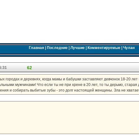
Главная
|
Последние
|
Лучшие
|
Комментируемые
|
Чулан
62
6:31
ых городах и деревнях, когда мамы и бабушки заставляют девчонок 18-20 лет
льными мужчинами! Что если ты не при хрене в 20 лет, то ты дерьмо, старая д
ения и собирать выбитые зубы - это долг настоящей женщины. Зла не хватае