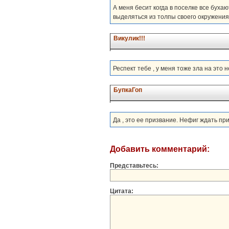
А меня бесит когда в поселке все бухаю
выделяться из толпы своего окружения.
Викулик!!!
Респект тебе , у меня тоже зла на это не
БупкаГоп
Да , это ее призвание. Нефиг ждать п
Добавить комментарий:
Представьтесь:
Цитата: