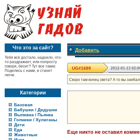
Что это за сайт?
Добавить
Тебя всё достало, надоело, что-
то раздражает, или попросту
говоря, бесит? Тут все такие.
UG#1689
2012-01-13 02:0
Поделись с нами, и станет
легче.
Скоро там конец света? А то вы зае6али
Категории
Базовая
Бабушки / Дедушки
Выпивка / Пьянка
Гопники / Хулиганы
Дети
Еда
Еще никто не оставил комм
Животные
Инет