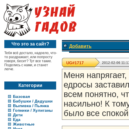
Что это за сайт?
Добавить
Тебя всё достало, надоело, что-
то раздражает, или попросту
говоря, бесит? Тут все такие.
UG#1717
2012-02-06 11:1
Поделись с нами, и станет
легче.
Меня напрягает, 
едросы заставил
Категории
всем понятно, ч
Базовая
Бабушки / Дедушки
насильно! К том
Выпивка / Пьянка
Гопники / Хулиганы
было все спокой
Дети
Еда
Животные
Инет