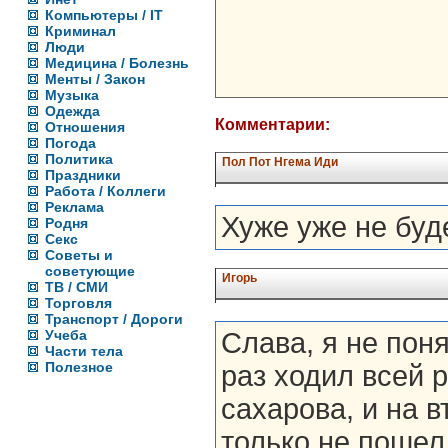
Компьютеры / IT
Криминал
Люди
Медицина / Болезнь
Менты / Закон
Музыка
Одежда
Комментарии:
Отношения
Погода
Политика
Пол Пот Нгема Иди
Праздники
Работа / Коллеги
Реклама
Хуже уже не буд
Родня
Секс
Советы и
советующие
Игорь
ТВ / СМИ
Торговля
Транспорт / Дороги
Учеба
Слава, я не пон
Части тела
Полезное
раз ходил всей 
сахарова, и на в
только не пошел