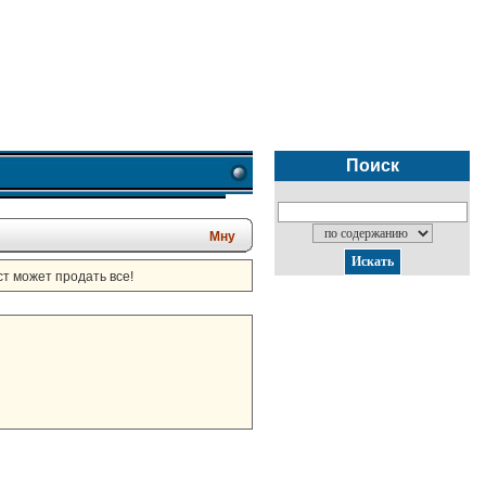
Поиск
Мну
т может продать все!