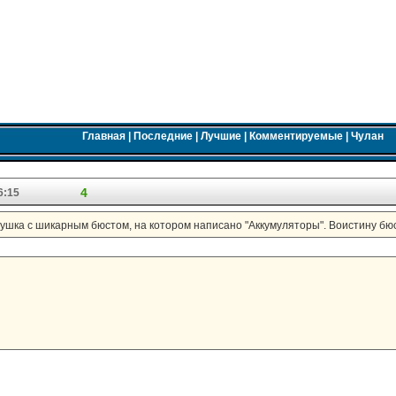
Главная
|
Последние
|
Лучшие
|
Комментируемые
|
Чулан
4
6:15
шка с шикарным бюстом, на котором написано "Аккумуляторы". Воистину бюс