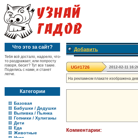
Что это за сайт?
Добавить
Тебя всё достало, надоело, что-
то раздражает, или попросту
говоря, бесит? Тут все такие.
UG#1726
2012-02-11 16:2
Поделись с нами, и станет
легче.
На рекламном плакате изображена деву
Категории
Базовая
Бабушки / Дедушки
Выпивка / Пьянка
Гопники / Хулиганы
Дети
Еда
Комментарии:
Животные
Инет