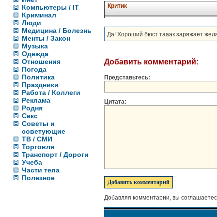
Критик
Компьютеры / IT
Криминал
Люди
Медицина / Болезнь
Да! Хороший бюст тааак заряжает желание 
Менты / Закон
Музыка
Одежда
Отношения
Добавить комментарий:
Погода
Политика
Представьтесь:
Праздники
Работа / Коллеги
Реклама
Цитата:
Родня
Секс
Советы и
советующие
ТВ / СМИ
Торговля
Транспорт / Дороги
Учеба
Части тела
Полезное
Добавляя комментарии, вы соглашаетес