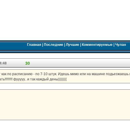
Главная
|
Последние
|
Лучшие
|
Комментируемые
|
Чулан
30
4:48
т как по расписанию - по 7-10 штук. Идешь мимо или на машине подьезжаешь в
!!!!!!! фууууу.. и так каждый день((((((((