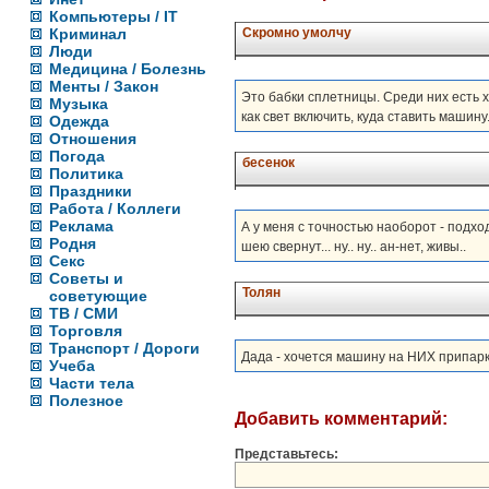
Компьютеры / IT
Криминал
Скромно умолчу
Люди
Медицина / Болезнь
Менты / Закон
Это бабки сплетницы. Среди них есть х
Музыка
как свет включить, куда ставить машин
Одежда
Отношения
Погода
бесенок
Политика
Праздники
Работа / Коллеги
Реклама
А у меня с точностью наоборот - подхо
Родня
шею свернут... ну.. ну.. ан-нет, живы..
Секс
Советы и
Толян
советующие
ТВ / СМИ
Торговля
Транспорт / Дороги
Дада - хочется машину на НИХ припарко
Учеба
Части тела
Полезное
Добавить комментарий:
Представьтесь: