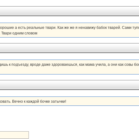
орошие а есть реальные твари. Как же же я ненавижу бабок тварей. Сами туп
у. Твари одним словом
дишь к подъезду, вроде даже здороваешься, как мама учила, а они как совы бо
вать. Вечно к каждой бочке затычки!