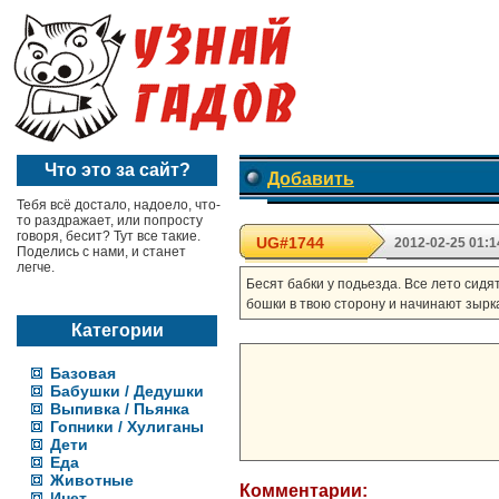
Что это за сайт?
Добавить
Тебя всё достало, надоело, что-
то раздражает, или попросту
говоря, бесит? Тут все такие.
UG#1744
2012-02-25 01:1
Поделись с нами, и станет
легче.
Бесят бабки у подьезда. Все лето сидя
бошки в твою сторону и начинают зыркать!!
Категории
Базовая
Бабушки / Дедушки
Выпивка / Пьянка
Гопники / Хулиганы
Дети
Еда
Животные
Комментарии:
Инет