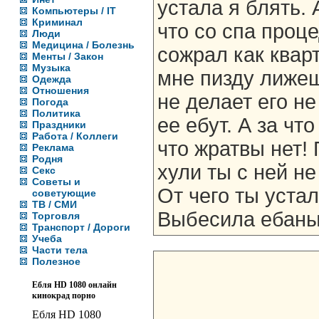
устала я блять. 
Компьютеры / IT
Криминал
что со спа проц
Люди
Медицина / Болезнь
сожрал как квар
Менты / Закон
Музыка
мне пизду лижеш
Одежда
Отношения
не делает его не
Погода
Политика
ее ебут. А за что
Праздники
Работа / Коллеги
что жратвы нет! 
Реклама
Родня
хули ты с ней не
Секс
Советы и
От чего ты устал
советующие
ТВ / СМИ
Выбесила ебаный
Торговля
Транспорт / Дороги
Учеба
Части тела
Полезное
Ебля HD 1080 онлайн
кинокрад порно
Ебля HD 1080