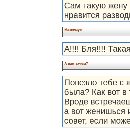
Сам такую жену 
нравится развод
Максимус
А!!!! Бля!!!! Так
А вам зачем?
Повезло тебе с ж
была? Как вот в
Вроде встречаеш
а вот женишься и
совет, если мож