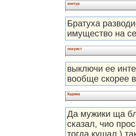
контур
Братуха разводи
имущество на с
похуист
выключи ее инте
вообще скорее в
Карина
Да мужики ща бл
сказал, чио прос
тогда кушал ) т