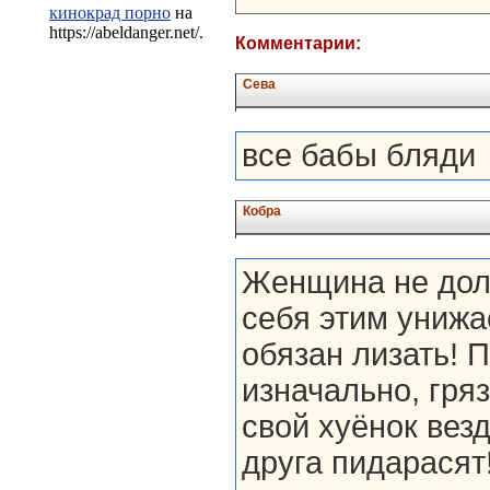
кинокрад порно
на
https://abeldanger.net/.
Комментарии:
Сева
все бабы бляди
Кобра
Женщина не дол
себя этим унижае
обязан лизать! П
изначально, гря
свой хуёнок везд
друга пидарасят