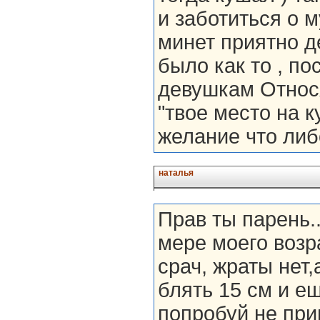
и заботиться о м
минет приятно де
было как то , по
девушкам Относят
"твое место на 
желание что либ
наталья
Прав ты парень.
мере моего возра
срач, жраты нет,
блять 15 см и е
попробуй не при