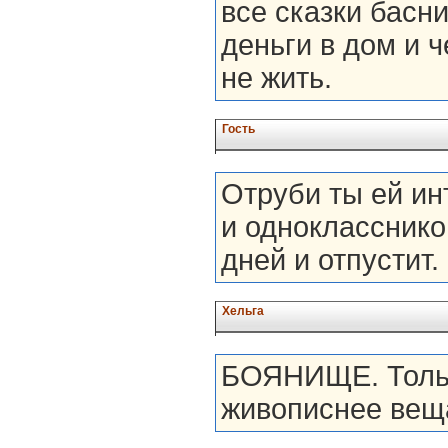
все сказки басн
деньги в дом и 
не жить.
Гость
Отруби ты ей инт
и однокласснико
дней и отпустит.
Хельга
БОЯНИЩЕ. Тольк
живописнее веща