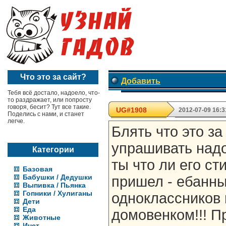
Что это за сайт?
Добавить
Тебя всё достало, надоело, что-
то раздражает, или попросту
говоря, бесит? Тут все такие.
UG#1908
2012-07-09 16:3
Поделись с нами, и станет
легче.
Блять что это за
упрашивать надо
Категории
ты что ли его ст
Базовая
Бабушки / Дедушки
пришел - ебанный
Выпивка / Пьянка
Гопники / Хулиганы
одноклассников 
Дети
Еда
домовенком!!! П
Животные
Инет