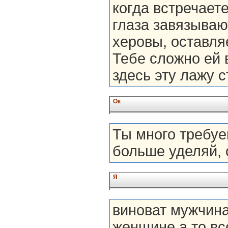
когда встречает
глаза завязываю
херовы, оставля
Тебе сложно ей 
здесь эту лажу с
Ок
Ты много требуе
больше уделяй, 
Я
виноват мужчина
женщине,а то вс