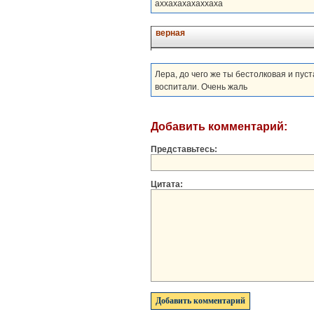
аххахахахаххаха
верная
Лера, до чего же ты бестолковая и пус
воспитали. Очень жаль
Добавить комментарий:
Представьтесь:
Цитата: