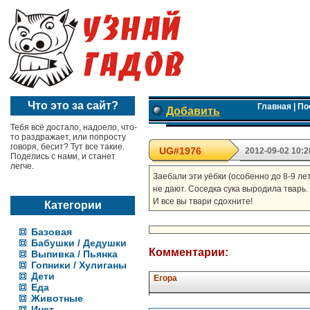
Что это за сайт?
Главная
|
По
Добавить
Тебя всё достало, надоело, что-
то раздражает, или попросту
говоря, бесит? Тут все такие.
UG#1976
2012-09-02 10:2
Поделись с нами, и станет
легче.
Заебали эти уёбки (особенно до 8-9 лет
не дают. Соседка сука выродила тварь.
И все вы твари сдохните!
Категории
Базовая
Бабушки / Дедушки
Комментарии:
Выпивка / Пьянка
Гопники / Хулиганы
Дети
Егора
Еда
Животные
Инет