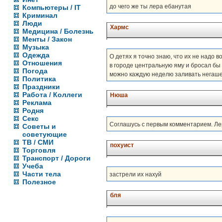
до чего же ты лера ебанутая
Компьютеры / IT
Криминал
Люди
Хармс
Медицина / Болезнь
Менты / Закон
Музыка
Одежда
О детях я точно знаю, что их не надо в
Отношения
в городе центральную яму и бросал бы 
Погода
можно каждую неделю заливать негаше
Политика
Праздники
Работа / Коллеги
Нюша
Реклама
Родня
Секс
Соглашусь с первым комментарием. Ле
Советы и
советующие
ТВ / СМИ
похуист
Торговля
Транспорт / Дороги
Учеба
Части тела
застрели их нахуй
Полезное
бля