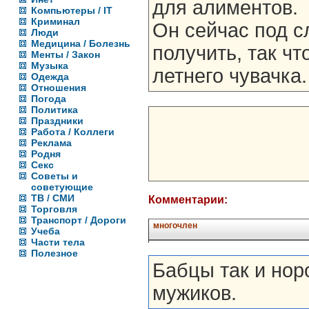
для алиментов.
Компьютеры / IT
Криминал
Он сейчас под с
Люди
Медицина / Болезнь
получить, так чт
Менты / Закон
Музыка
летнего чувачка
Одежда
Отношения
Погода
Политика
Праздники
Работа / Коллеги
Реклама
Родня
Секс
Советы и
советующие
ТВ / СМИ
Комментарии:
Торговля
Транспорт / Дороги
многочлен
Учеба
Части тела
Полезное
Бабцы так и нор
мужиков.