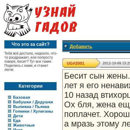
Что это за сайт?
Добавить
Тебя всё достало, надоело, что-
то раздражает, или попросту
говоря, бесит? Тут все такие.
UG#2001
2012-10-08 15:2
Поделись с нами, и станет
легче.
Бесит сын жены.
лет я его ненав
Категории
10 назад втихор
Базовая
Бабушки / Дедушки
Ох бля, жена ещ
Выпивка / Пьянка
Гопники / Хулиганы
поплачет. Хорош
Дети
Еда
а мразь этому 
Животные
Инет