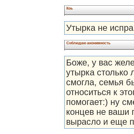
Коь
Утырка не испра
Соблюдаю анонимность
Боже, у вас жел
утырка столько л
смогла, семья б
относиться к эт
помогает:) ну см
концев не ваши 
вырасло и еще п