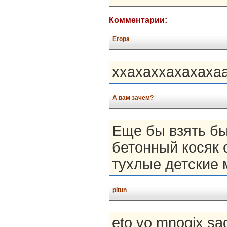
Комментарии:
Егора
ххахаххахахахаа
А вам зачем?
Еще бы взять бы
бетонный косяк с
тухлые детские 
pitun
eto vo mnogix sad