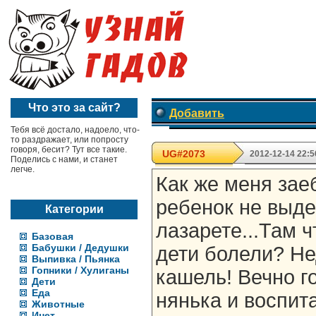
Что это за сайт?
Добавить
Тебя всё достало, надоело, что-
то раздражает, или попросту
говоря, бесит? Тут все такие.
UG#2073
2012-12-14 22:5
Поделись с нами, и станет
легче.
Как же меня зае
ребенок не выде
Категории
лазарете...Там 
Базовая
Бабушки / Дедушки
дети болели? Не
Выпивка / Пьянка
Гопники / Хулиганы
кашель! Вечно г
Дети
Еда
нянька и воспита
Животные
Инет