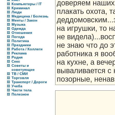
доверяем наших 
Компьютеры / IT
Криминал
плакать охота, т
Люди
Медицина / Болезнь
деддомовским...
Менты / Закон
Музыка
на игрушки, то н
Одежда
Отношения
не видела)...во
Погода
Политика
не знаю что до э
Праздники
Работа / Коллеги
работника я воо
Реклама
Родня
на кухне, a веч
Секс
Советы и
вываливается с
советующие
ТВ / СМИ
позорные, ненав
Торговля
Транспорт / Дороги
Учеба
Части тела
Полезное