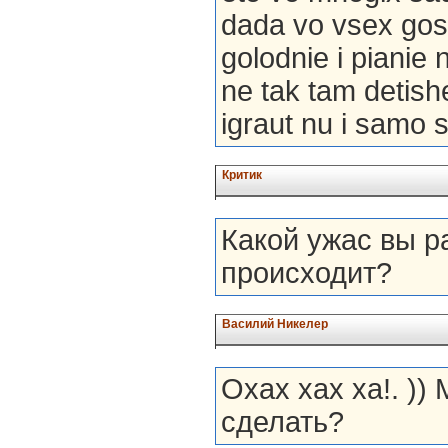
dada vo vsex gosu
golodnie i pianie
ne tak tam detish
igraut nu i samo 
Критик
Какой ужас вы р
происходит?
Василий Никелер
Охах хах ха!. ))
сделать?