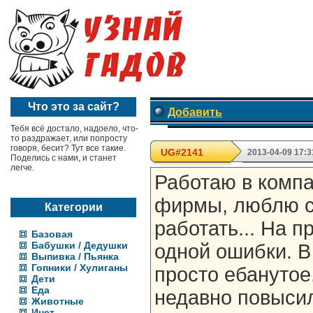
Что это за сайт?
Добавить
Тебя всё достало, надоело, что-
то раздражает, или попросту
говоря, бесит? Тут все такие.
UG#2141
2013-04-09 17:3
Поделись с нами, и станет
легче.
Работаю в компа
фирмы, люблю св
Категории
работать... На п
Базовая
Бабушки / Дедушки
одной ошибки. В
Выпивка / Пьянка
Гопники / Хулиганы
просто ебанутое
Дети
Еда
недавно повысил
Животные
Инет