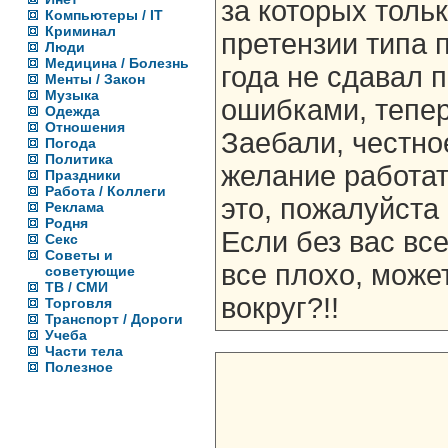
за которых тольк
Компьютеры / IT
Криминал
претензии типа п
Люди
Медицина / Болезнь
года не сдавал п
Менты / Закон
Музыка
ошибками, тепер
Одежда
Отношения
Заебали, честно
Погода
Политика
желание работат
Праздники
Работа / Коллеги
это, пожалуйста
Реклама
Родня
Если без вас вс
Секс
Советы и
все плохо, может
советующие
ТВ / СМИ
вокруг?!!
Торговля
Транспорт / Дороги
Учеба
Части тела
Полезное