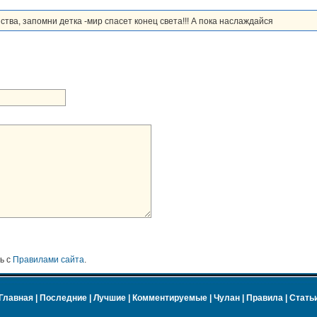
ва, запомни детка -мир спасет конец света!!! А пока наслаждайся
ь с
Правилами сайта
.
Главная
|
Последние
|
Лучшие
|
Комментируемые
|
Чулан
|
Правила
|
Стать