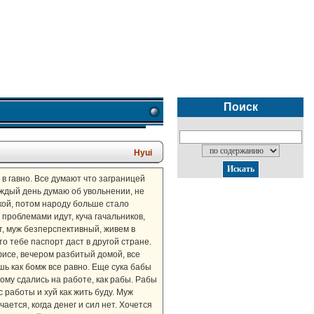
Поиск
Hyui
 в гавно. Все думают что заграницей
Каждый день думаю об увольнении, не
ькой, потом народу больше стало
проблемами идут, куча гачальников,
ит, муж безперспективный, живем в
то тебе паспорт даст в другой стране.
офисе, вечером разбитый домой, все
шь как бомж все равно. Еще сука бабы
кому сдались на работе, как рабы. Рабы
с работы и хуй как жить буду. Муж
ается, когда денег и сил нет. Хочется