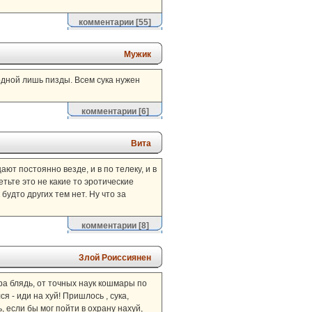
комментарии
[55]
Мужик
дной лишь пизды. Всем сука нужен
комментарии
[6]
Вита
ают постоянно везде, и в по телеку, и в
етьте это не какие то эротические
будто других тем нет. Ну что за
комментарии
[8]
Злой Роиссиянен
ра блядь, от точных наук кошмары по
я - иди на хуй! Пришлось , сука,
, если бы мог пойти в охрану нахуй,