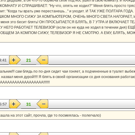
а это дедушке, а он что-то бормоча себе под нос ушёл в свою комнату. И 
МНАТУ И СПРАШИВАЕТ: "Ну что, опять не ходил?" Меня блять просто трясё
ит: "Когда ты врать уже перестанешь..." и уходит. И ТАК УЖЕ ПОЛТАРА ГОД
я СЛИШКОМ МНОГО СИЖУ ЗА КОМПЬЮТЕРОМ, ОЧЕНЬ МНОГО СВЕТА НАГОРАЕТ,
меня это бесит блять! ОН ПРОСЫПАЕТСЯ БЛЯТЬ, В 7 УТРА И ВКЛЮЧАЕТ Т
У НЕГО РАБОТАЕТ ТЕЛЕВИЗОР (если он не куда не ходил в течении дня) 
 В ОБЩЕМ ЗА КОМПОМ СИЖУ, ТЕЛЕВИЗОР Я НЕ СМОТРЮ. А ЕМУ, БЛЯТЬ, 
21
4:41
чальник!!! сам блядь по по-дня сидит чаи гоняет, а подчиненные в туалет выбе
азвал меня дурой!!!! Я блять в своей организации со дня основания работаю
ААААААААААААААААААААА!!!!!!!
31
5:57
зашла на этот сайт, прочла, где то посмеялась - полегчало)