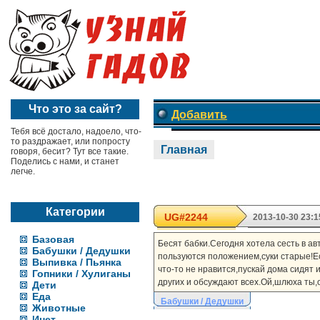
Что это за сайт?
Добавить
Тебя всё достало, надоело, что-
то раздражает, или попросту
Главная
говоря, бесит? Тут все такие.
Поделись с нами, и станет
легче.
Категории
UG#2244
2013-10-30 23:1
Базовая
Бесят бабки.Сегодня хотела сесть в ав
Бабушки / Дедушки
пользуются положением,суки старые!Ес
Выпивка / Пьянка
что-то не нравится,пускай дома сидят 
Гопники / Хулиганы
других и обсуждают всех.Ой,шлюха ты,о
Дети
Еда
Бабушки / Дедушки
Животные
Инет