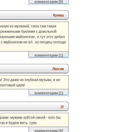
комментарии
[8]
Кукиш
нную из муляжей, типа там такая
пережжеными буклями с довольной
занными майонезом.. и тут этот дебил
 с майонезом не ел.. ну пиздец господа
комментарии
[1]
Люсия
ла! Это даже не клубная музыка, и не
понтовый цирк!
комментарии
[1]
@
ами. мужики хуйтой своей - кого бы
ак и будем жить. суки.
комментарии
[0]