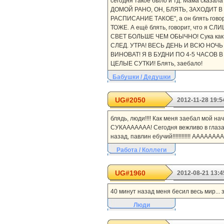
сегодня такое было и тд. Мама сказал
ДОМОЙ РАНО, ОН, БЛЯТЬ, ЗАХОДИТ В КО
РАСПИСАНИЕ ТАКОЕ", а он блять говор
ТОЖЕ. А ещё блять, говорит, что 
СВЕТ БОЛЬШЕ ЧЕМ ОБЫЧНО! Сука как 
СЛЕД. УТРА! ВЕСЬ ДЕНЬ И ВСЮ НОЧЬ 
ВИНОВАТ! Я В БУДНИ ПО 4-5 ЧАСОВ
ЦЕЛЫЕ СУТКИ! Блять, заебало!
Бабушки / Дедушки
UG#2050
2012-11-28 19:5
блядь, люди!!!! Как меня заебал мой на
СУКААААААА! Сегодня вежливо в глаза н
назад, павлин ебучий!!!!!!!!!!!! ААААА
Работа / Коллеги
UG#1960
2012-08-21 13:4
40 минут назад меня бесил весь мир... 
Люди