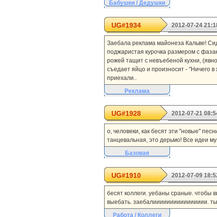
Бабушки / Дедушки
UG#1934
2012-07-24 21:1
Заебала реклама майонеза Кальве! Сид
поджаристая курочка размером с фазан
рожей тащит с невъебеной кухни, (явн
съедает яйцо и произносит - "Ничего в 
приехали..
Реклама
UG#1928
2012-07-21 08:5
о, человеки, как бесят эти "новые" пес
танцевальная, это дерьмо! Все идеи му
Базовая
UG#1910
2012-07-09 18:5
бесят коллеги. уебаны сраные. чтобы в
выебать. заебалииииииииииииииии. тьвар
Работа / Коллеги