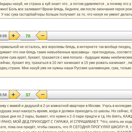
идары нахуй, не страна а хуй знает что , а потом удивляются , а почему это у
жно! Боль все заливают! Врачи блядь, бедняги, им после окончания героя рои
 У нас сука гастарбайтеры больше получают за то, что нихуя не умеют делать!
70
4:08
 нормальной не осталось, все королевы блядь, в интернете так вообще пиздец,
думают что они блядь такие невъебенные красавицы - претендуешь, соответст
Другие сука курят, бухают, трахаются с кем попало - будущие мамы неебическ
ейчас, бухают ягу, трахаться в 10 лет начинают в 15 уже рожать начинают , п
здец стране. Мне нахуй уже не нужны наши Русские шалавенции, сука, только с
37
3:58
живу с мамой и дедушой в 2-ух комнатной квартире в Москве. Учусь в колледже.
дедушка знал наизусть время, когда я должен приходить со школы. Но сейчас, б
рые дни по 2 пары, бывает, что нужно к 2-3 паре придти и тд. Но блять, 
НО, МОЙ ДЕД ПРИХОДИТ С ГАРАЖА, И СПРАШИВАЕТ: "Что, опять не ходил?"
нате, пока она придёт, чтобы сказать, что Я СЕГОДНЯ ПРОГУЛЯЛ ШКОЛУ! Я, так