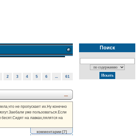
Поиск
2
3
4
5
6
...
61
....
лела,что не пропускает их.Ну конечно
могут.Заебали уже пользоваться.Если
 бесят.Сидят на лавках,пялятся на
комментарии
[7]