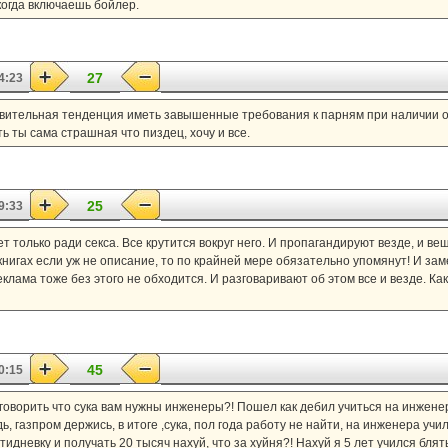
когда включаешь бойлер.
27
4:23
ивительная тенденция иметь завышенные требования к парням при наличии о
ь ты сама страшная что пиздец, хочу и все.
25
9:33
т только ради секса. Все крутится вокруг него. И пропагандируют везде, и вещ
в книгах если уж не описание, то по крайней мере обязательно упомянут! И зам
еклама тоже без этого не обходится. И разговаривают об этом все и везде. Как 
45
0:15
 говорить что сука вам нужны инженеры?! Пошел как дебил учиться на инжене
, газпром держись, в итоге ,сука, пол года работу не найти, на инженера училс
дневку и получать 20 тысяч нахуй, что за хуйня?! Нахуй я 5 лет учился блять