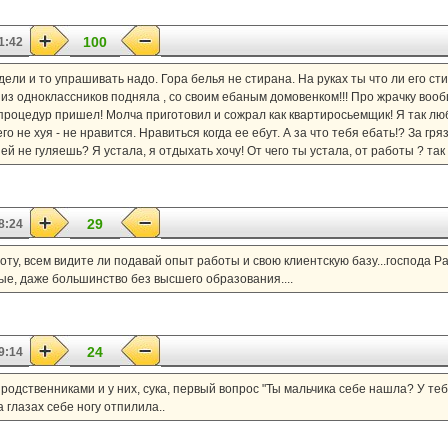
100
1:42
едели и то упрашивать надо. Гора белья не стирана. На руках ты что ли его с
 из одноклассников подняла , со своим ебаным домовенком!!! Про жрачку вообщ
па процедур пришел! Молча приготовил и сожрал как квартиросьемщик! Я так лю
о не хуя - не нравится. Нравиться когда ее ебут. А за что тебя ебать!? За гр
ней не гуляешь? Я устала, я отдыхать хочу! От чего ты устала, от работы ? та
29
8:24
боту, всем видите ли подавай опыт работы и свою клиентскую базу...господа Р
ые, даже большинство без высшего образования....
24
9:14
 родственниками и у них, сука, первый вопрос "Ты мальчика себе нашла? У теб
на глазах себе ногу отпилила..