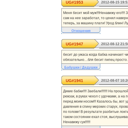
UG#1953
2012-08-15 19:5
Меня бесит мой муж!!!Ненавижу его!!!! 
сам на нее заработал, то ценил наверн
теперь, за машину плати! Урод блин! Л
Отношения
UG#1947
2012-08-12 21:5
бесит до ужаса когда бабка начинает чи
обязательно....бля бесит пипец просто..
Бабушки / Дедушки
UG#1941
2012-08-07 10:2
Дикие бабки!!!! Заебали!!!!!!! На прош
рюкзак, в руках чехол с удочками, а на
перед моим носом!!! Казалось бы, вот уд
давления в спину мерзких старух, пров
по голове! В результате разбитые локт
таком состоянии ехал стоя, выслушивая от
Ненавижу сук!!!!!!