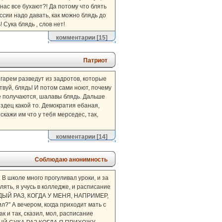
 нас все бухают?! Да потому что блять
ссии надо давать, как можно блядь до
 Сука блядь , слов нет!
комментарии
[15]
Патриот
 гарем разведут из задротов, которые
вуй, блядь! И потом сами ноют, почему
ие получаются, шалавы блядь. Дальше
издец какой то. Демократия ебаная,
кажи им что у тебя мерседес, так,
комментарии
[14]
Соблюдаю анонимность
 В школе много прогуливал уроки, и за
лять, я учусь в колледже, и расписание
КАЖДЫЙ РАЗ, КОГДА У МЕНЯ, НАПРИМЕР,
 А вечером, когда приходит мать с
 и так, сказил, мол, расписание