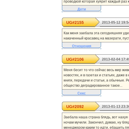
проводкой которая хуярит каждый раз 
Дети
UG#2155
2013-05-12 19:5
Как меня заебала эта сегодняшняя уд
накаченный красавец на мазерати, пуст
Отношения
UG#2106
2013-02-04 17:4
Меня бесит то что сейчас весь мир живе
новостях, и в газетах и статьях, даже 
книги, передачи и статьи, а обычные. Р
общество деградированное такое...
Секс
UG#2092
2013-01-13 23:3
Заебала наша страна блядь, вот нахуя
ночам мучили. Закончил, думаю, ну блядь
менеджером каким то идти, ебашить пяти