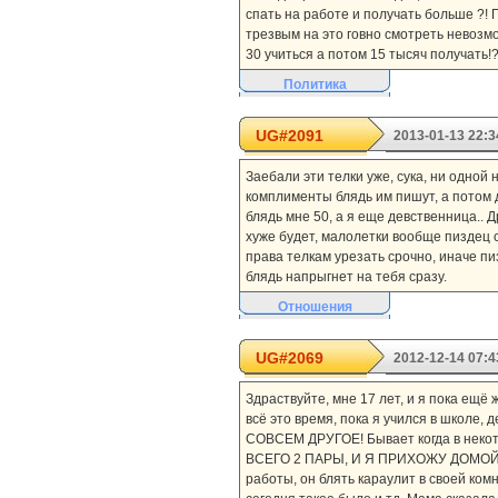
спать на работе и получать больше ?! П
трезвым на это говно смотреть невозмо
30 учиться а потом 15 тысяч получать!?
Политика
UG#2091
2013-01-13 22:3
Заебали эти телки уже, сука, ни одной
комплименты блядь им пишут, а потом 
блядь мне 50, а я еще девственница.. 
хуже будет, малолетки вообще пиздец с
права телкам урезать срочно, иначе пи
блядь напрыгнет на тебя сразу.
Отношения
UG#2069
2012-12-14 07:4
Здраствуйте, мне 17 лет, и я пока ещё 
всё это время, пока я учился в школе, 
СОВСЕМ ДРУГОЕ! Бывает когда в некото
ВСЕГО 2 ПАРЫ, И Я ПРИХОЖУ ДОМОЙ РА
работы, он блять караулит в своей ком