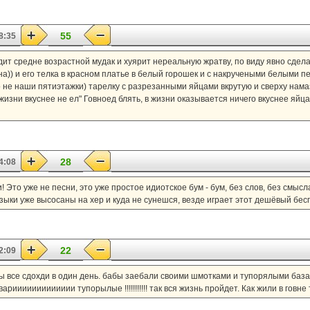
55
8:35
ит средне возрастной мудак и хуярит нереальную жратву, по виду явно сдела
а)) и его телка в красном платье в белый горошек и с накручеными белыми 
о не наши пятиэтажки) тарелку с разрезанными яйцами вкрутую и сверху нама
жизни вкуснее не ел" Говноед блять, в жизни оказывается ничего вкуснее яйца
28
4:08
ни! Это уже не песни, это уже простое идиотское бум - бум, без слов, без смыс
зыки уже высосаны на хер и куда не сунешся, везде играет этот дешёвый бес
22
2:09
ы все сдохди в один день. бабы заебали своими шмотками и тупорялыми базар
иииииииииииии тупорылые !!!!!!!!!!! так вся жизнь пройдет. Как жили в говне т