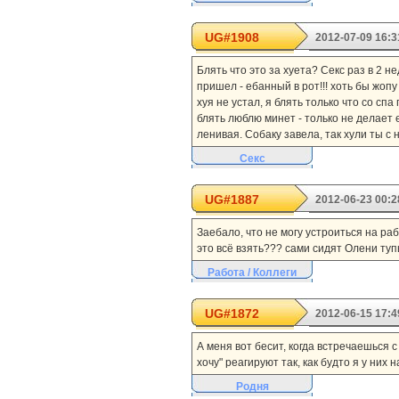
UG#1908
2012-07-09 16:3
Блять что это за хуета? Секс раз в 2 н
пришел - ебанный в рот!!! хоть бы жопу
хуя не устал, я блять только что со с
блять люблю минет - только не делает ег
ленивая. Собаку завела, так хули ты с 
Секс
UG#1887
2012-06-23 00:2
Заебало, что не могу устроиться на ра
это всё взять??? сами сидят Олени туп
Работа / Коллеги
UG#1872
2012-06-15 17:4
А меня вот бесит, когда встречаешься с
хочу" реагируют так, как будто я у них 
Родня