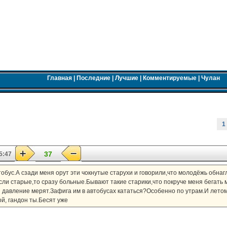
Главная
|
Последние
|
Лучшие
|
Комментируемые
|
Чулан
1
37
5:47
тобус.А сзади меня орут эти чокнутые старухи и говорили,что молодёжь обнаг
ли старые,то сразу больные.Бывают такие старики,что покруче меня бегать 
и давление мерят.Зафига им в автобусах кататься?Особенно по утрам.И летом
й, гандон ты.Бесят уже