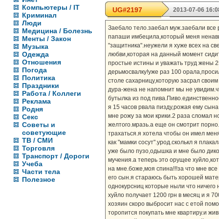
Компьютеры / IT
UG#2197
2013-07-06 16:0
Криминал
Люди
Заебало тело.заебал муж.заебали все 
Медицина / Болезнь
папаши имбецила,который меня ненавид
Менты / Закон
"защитника".неужели я хуже всех на с
Музыка
Одежда
любви,которая на данный момент сиди
Отношения
простые истины и уважать труд жены 2
Погода
дерьмосвалку!уже раз 100 орала,проси
Политика
столе сахарницу,которую засрал своим
Праздники
дура-жена не напомнит мы не увидим.ч
Работа / Коллеги
бутылка из под пива.Пиво.единственное
Реклама
я 15 часов рвала пизду,рожая ему сын
Родня
мне рожу за мои крики.2 раза сломал 
Секс
Советы и
желтого.мразь.а еще он смотрит порно.
советующие
трахаться.я хотела чтобы он имел меня 
ТВ / СМИ
как "мамки сосут".урод.сколькл я плака
Торговля
уже было пузо,одышка и мне было дико
Транспорт / Дороги
мучения.а теперь это орущее хуйло,кот
Учеба
на мне.боже,моя спина!!!за что мне вс
Части тела
его сын.я стараюсь быть хорошей матер
Полезное
однокурсниц которые ныли что ничего н
хуйло получает 1200 грн в месяц и я 70
хозяин скоро выбросит нас с етой пом
торопится покупать мне квартиру.и жив