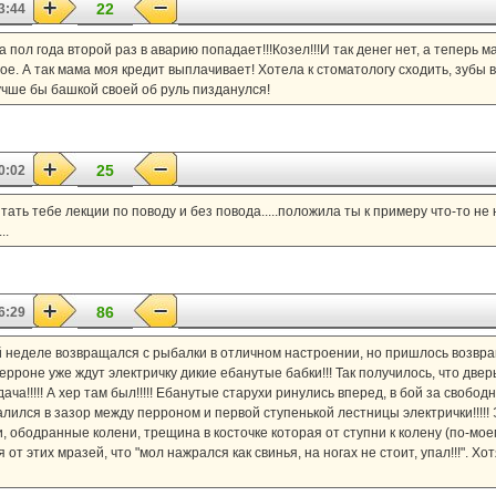
22
3:44
За пол года второй раз в аварию попадает!!!Козел!!!И так денег нет, а теперь
ое. А так мама моя кредит выплачивает! Хотела к стоматологу сходить, зубы 
учше бы башкой своей об руль пизданулся!
25
0:02
тать тебе лекции по поводу и без повода.....положила ты к примеру что-то не
..
86
6:29
лой неделе возвращался с рыбалки в отличном настроении, но пришлось возвращ
 перроне уже ждут электричку дикие ебанутые бабки!!! Так получилось, что две
ача!!!!! А хер там был!!!!! Ебанутые старухи ринулись вперед, в бой за свобод
алился в зазор между перроном и первой ступенькой лестницы электрички!!!!!
и, ободранные колени, трещина в косточке которая от ступни к колену (по-мое
 этих мразей, что "мол нажрался как свинья, на ногах не стоит, упал!!!". Хотя 