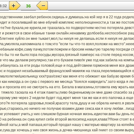
36
8:32
родственники.заебал ребенок.сидишь и думаешь:на кой хер я в 22 года родил
ит и поселивший во мне ебучий комплекс неполноценности,а так же постоян
вете?не бухала,не курила,не трахалась по подворотням.честно потеряла девс
т и режется в свои ебаные танки онлайн.ненавижу долбоеба.неспособное р
5летнее хуйло.он мне тыкает,мол,ты нихуя не делаешь.если я нихуя не делаю
ла,умоляла,напоминала о том,что "если ты что-то взял,положи на место".нее
 ебаным кофе,саму пачку,потом пожрем и бросим немытую тарелку посреди ст
то бы то ни было:гора посуды,мусора,грязный памперс на столе перед носом
 что мы делаем регулярно,так ето бухаем пиво!я уже год как забила на компью
а,ебанулась за ети роды головой,еще и под дейтсвием гормонов меня все др
нос и подарил незабываемый французский макияж на глаза,переливающийся о
малолетки/школьницу xxx/трах/секс/ как меня ето обижает как бабу.во время 
как никогда.а он сука с первого же месяца "боялся навредить".зато когда я л
ла и просила его не смотреть на ето. Бегала в магазины,готовила ему жрать к
 тяжело.таскала на 4 етаж пакеты,пиво бедненькому.он мне даже спасибо за 
орому уже через 2 недели будет год,жрет меня так же как и его папочка.а еще
е это?я потеряла здоровье,покой,красоту тела,душу и не обрела ничего.я рвз
ью,стараюсь,но ничего не получаю взамен.даже секса.как я хочу любви...пизд
е успевают учить,у них слишком бурная ночная жизнь.идиотки.вам бы день по
0 на ребенка.он сука купил себе второй велосипед.нахуя,клава?!!!они стоят в
ойной хаты,а мой папаша,который продал нашу с матерью квартиру за копейки
и,сука,где хочешь.у них своя жизнь,а дочка-чмошница хай гниет со своим вы