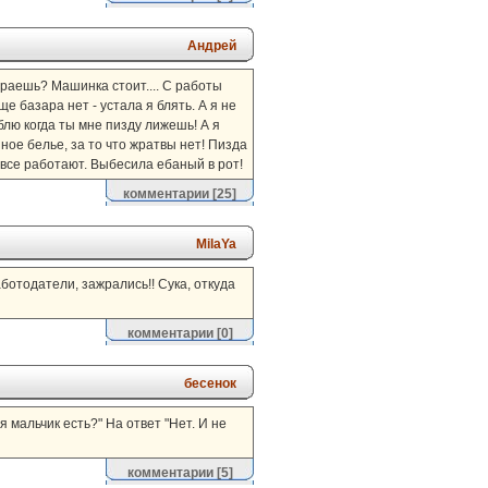
Андрей
тираешь? Машинка стоит.... С работы
е базара нет - устала я блять. А я не
блю когда ты мне пизду лижешь! А я
язное белье, за то что жратвы нет! Пизда
к все работают. Выбесила ебаный в рот!
комментарии
[25]
MilaYa
аботодатели, зажрались!! Сука, откуда
комментарии
[0]
бесенок
я мальчик есть?" На ответ "Нет. И не
комментарии
[5]