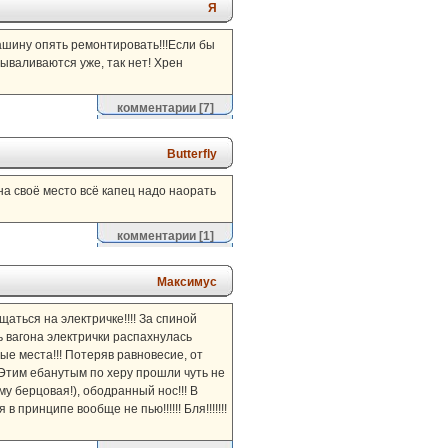
Я
 машину опять ремонтировать!!!Если бы
вываливаются уже, так нет! Хрен
комментарии
[7]
Butterfly
 на своё место всё капец надо наорать
комментарии
[1]
Максимус
аться на электричке!!!! За спиной
рь вагона электрички распахнулась
ные места!!! Потеряв равновесие, от
 Этим ебанутым по херу прошли чуть не
му берцовая!), ободранный нос!!! В
в принципе вообще не пью!!!!!! Бля!!!!!!!