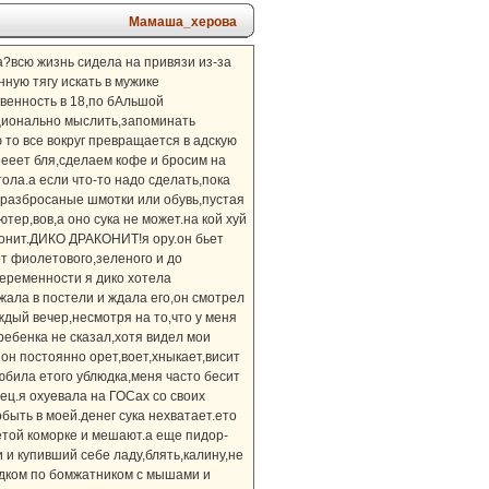
Мамаша_херова
а?всю жизнь сидела на привязи из-за
ную тягу искать в мужике
твенность в 18,по бАльшой
ационально мыслить,запоминать
 то все вокруг превращается в адскую
еееет бля,сделаем кофе и бросим на
ола.а если что-то надо сделать,пока
,разбросаные шмотки или обувь,пустая
тер,вов,а оно сука не может.на кой хуй
аконит.ДИКО ДРАКОНИТ!я ору.он бьет
т фиолетового,зеленого и до
беременности я дико хотела
ежала в постели и ждала его,он смотрел
аждый вечер,несмотря на то,что у меня
ребенка не сказал,хотя видел мои
 он постоянно орет,воет,хныкает,висит
любила етого ублюдка,меня часто бесит
ец.я охуевала на ГОСах со своих
быть в моей.денег сука нехватает.ето
 етой коморке и мешают.а еще пидор-
 и купивший себе ладу,блять,калину,не
родком по бомжатником с мышами и