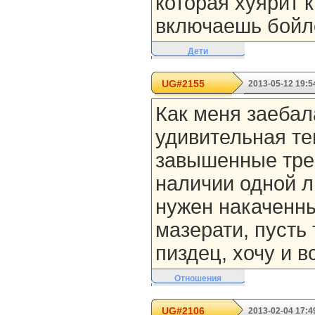
которая хуярит 
включаешь бойл
Дети
UG#2155
2013-05-12 19:5
Как меня заебал
удивительная т
завышенные тре
наличии одной л
нужен накаченны
мазерати, пусть
пиздец, хочу и в
Отношения
UG#2106
2013-02-04 17:4