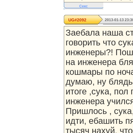
Секс
UG#2092
2013-01-13 23:3
Заебала наша ст
говорить что су
инженеры?! Пош
на инженера бля
кошмары по ноча
думаю, ну блядь
итоге ,сука, пол
инженера учился 
Пришлось , сука
идти, ебашить п
тысяч нахуй, что