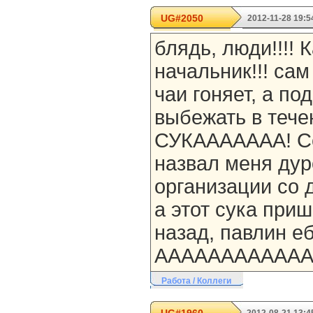
UG#2050
2012-11-28 19:5
блядь, люди!!!! 
начальник!!! сам
чаи гоняет, а по
выбежать в тече
СУКААААААА! Се
назвал меня дуро
организации со 
а этот сука при
назад, павлин ебуч
ААААААААААААА
Работа / Коллеги