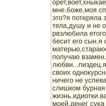
орет,воет,хныкае
мне.боже,моя спи
это?я потеряла 
тела,душу и не 
рвзлюбила етого
бесит его сын.я
матерью,стараюс
получаю взамен.
любви...пиздец.
своих однокурсн
ничего не успева
слишком бурная
жизнь.идиотки.в
моей.денег сука