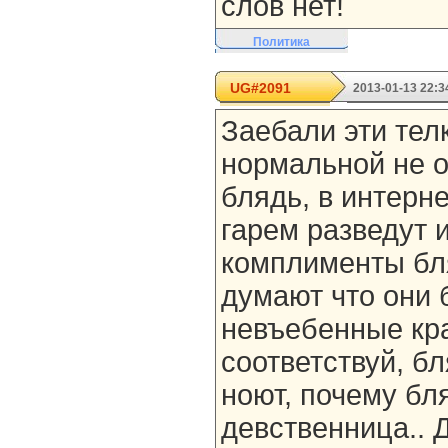
слов нет!
Политика
UG#2091
2013-01-13 22:3
Заебали эти телк
нормальной не о
блядь, в интерн
гарем разведут 
комплименты бля
думают что они 
невъебенные кр
соответствуй, б
ноют, почему бл
девственница.. Д