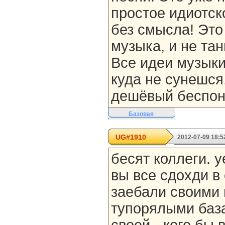
простое идиотско
без смысла! Это
музыка, и не та
Все идеи музыки
куда не сунешся,
дешёвый беспон
Базовая
UG#1910
2012-07-09 18:5
бесят коллеги. 
вы все сдохди в
заебали своими
тупорялыми баз