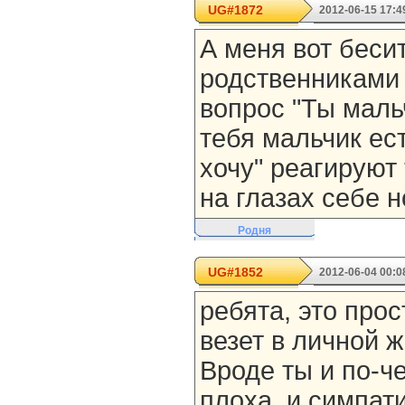
UG#1872
2012-06-15 17:4
А меня вот бесит
родственниками 
вопрос "Ты маль
тебя мальчик ест
хочу" реагируют 
на глазах себе н
Родня
UG#1852
2012-06-04 00:0
ребята, это прос
везет в личной ж
Вроде ты и по-ч
плоха, и симпат