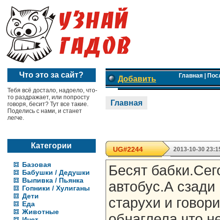
Что это за сайт?
Главная
|
Пос
Добавить
Тебя всё достало, надоело, что-
то раздражает, или попросту
Главная
говоря, бесит? Тут все такие.
Поделись с нами, и станет
легче.
Категории
UG#2244
2013-10-30 23:1
Базовая
Бесят бабки.Сег
Бабушки / Дедушки
Выпивка / Пьянка
автобус.А сзади
Гопники / Хулиганы
Дети
старухи и говор
Еда
Животные
обнаглела,что н
Инет