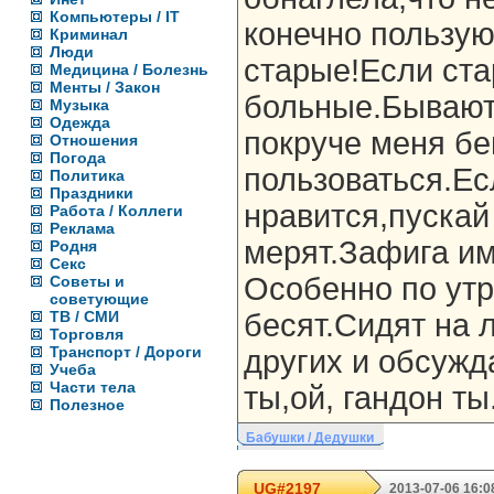
Компьютеры / IT
конечно пользую
Криминал
Люди
старые!Если ста
Медицина / Болезнь
Менты / Закон
больные.Бывают 
Музыка
Одежда
покруче меня бе
Отношения
Погода
пользоваться.Ес
Политика
Праздники
нравится,пускай
Работа / Коллеги
Реклама
мерят.Зафига им
Родня
Секс
Особенно по ут
Советы и
советующие
ТВ / СМИ
бесят.Сидят на 
Торговля
Транспорт / Дороги
других и обсуж
Учеба
Части тела
ты,ой, гандон ты
Полезное
Бабушки / Дедушки
UG#2197
2013-07-06 16:0