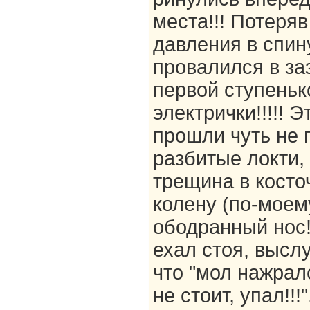
места!!! Потеряв
давления в спин
провалился в за
первой ступеньк
электрички!!!!! 
прошли чуть не п
разбитые локти,
трещина в косточ
колену (по-моем
ободранный нос!
ехал стоя, высл
что "мол нажралс
не стоит, упал!!!