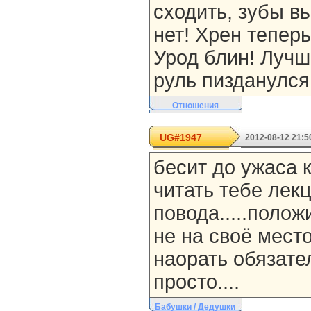
сходить, зубы в
нет! Хрен теперь
Урод блин! Лучш
руль пизданулся
Отношения
UG#1947
2012-08-12 21:5
бесит до ужаса 
читать тебе лекц
повода.....полож
не на своё мест
наорать обязател
просто....
Бабушки / Дедушки