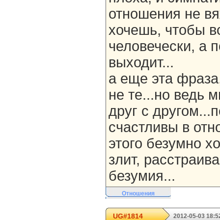
отношения не вя
хочешь, чтобы в
человечески, а 
выходит...
а еще эта фраза
не те...но ведь
друг с другом...
счастливы в отн
этого безумно хо
злит, расстраива
безумия...
Отношения
UG#1814
2012-05-03 18:5