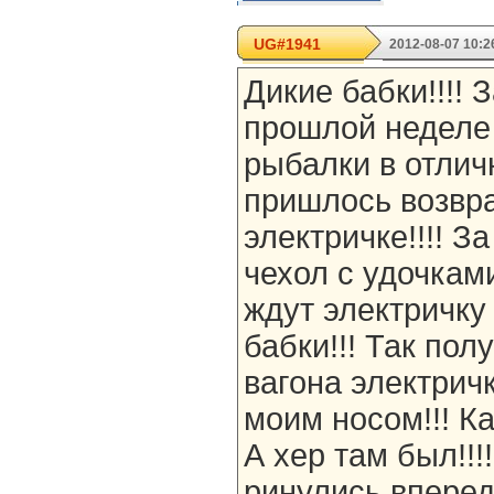
UG#1941
2012-08-07 10:2
Дикие бабки!!!! З
прошлой неделе
рыбалки в отлич
пришлось возвр
электричке!!!! З
чехол с удочкам
ждут электричку
бабки!!! Так пол
вагона электрич
моим носом!!! Ка
А хер там был!!!
ринулись вперед