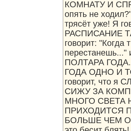
КОМНАТУ И СПР
опять не ходил?
трясёт уже! Я г
РАСПИСАНИЕ ТАК
говорит: "Когда 
перестанешь..."
ПОЛТАРА ГОДА.
ГОДА ОДНО И ТО
говорит, что 
СИЖУ ЗА КОМП
МНОГО СВЕТА Н
ПРИХОДИТСЯ П
БОЛЬШЕ ЧЕМ ОБ
это бесит бля