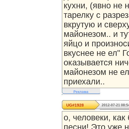
кухни, (явно не 
тарелку с разр
вкрутую и свер
майонезом.. и ту
яйцо и произноси
вкуснее не ел" Г
оказывается нич
майонезом не ел
приехали..
Реклама
UG#1928
2012-07-21 08:5
о, человеки, как
песни! Это уже н