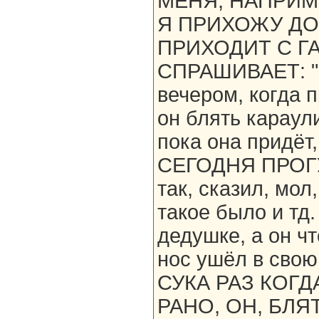
МЕНЯ, НАПРИМЕ
Я ПРИХОЖУ ДО
ПРИХОДИТ С ГА
СПРАШИВАЕТ: "Ч
вечером, когда 
он блять караули
пока она придёт,
СЕГОДНЯ ПРОГУ
так, сказил, мол
такое было и тд
дедушке, а он ч
нос ушёл в сво
СУКА РАЗ КОГ
РАНО, ОН, БЛЯ