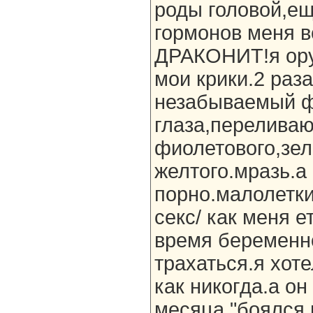
роды головой,ещ
гормонов меня 
ДРАКОНИТ!я ору.
мои крики.2 раз
незабываемый ф
глаза,перелива
фиолетового,зел
желтого.мразь.а
порно.малолетки
секс/ как меня е
время беременно
трахаться.я хот
как никогда.а он
месяца "боялся 