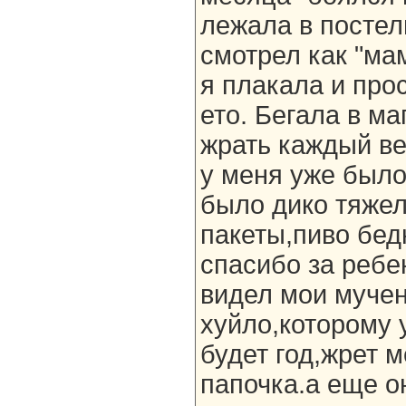
лежала в постел
смотрел как "ма
я плакала и про
ето. Бегала в м
жрать каждый ве
у меня уже было
было дико тяжел
пакеты,пиво бед
спасибо за ребе
видел мои мучен
хуйло,которому 
будет год,жрет м
папочка.а еще о