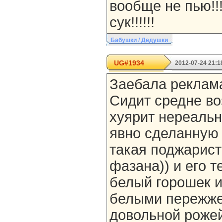
вообще не пью!!!!
сук!!!!!!
Бабушки / Дедушки
UG#1934
2012-07-24 21:1
Заебала реклам
Сидит средне во
хуярит нереальн
явно сделанную 
такая поджарист
фазана)) и его т
белый горошек 
белыми пережже
довольной роже