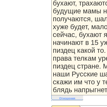
бухают, трахаютс
будущие мамы н
получаются, ша
хуже будет, мал
сейчас, бухают я
начинают в 15 у
пиздец какой то
права телкам ур
пиздец стране. 
наши Русские ша
скажи им что у т
блядь напрыгнет
Отношения