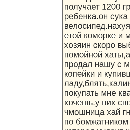
получает 1200 гр
ребенка.он сука
велосипед.нахуя,
етой коморке и 
хозяин скоро вы
помойной хаты,
продал нашу с м
копейки и купив
ладу,блять,кали
покупать мне ква
хочешь.у них сво
чмошница хай гн
по бомжатником