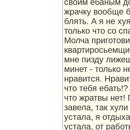
своим ебаным до
жрачку вообще б
блять. А я не ху
только что со с
Молча приготови
квартиросьемщик
мне пизду лижеш
минет - только н
нравится. Нравит
что тебя ебать!?
что жратвы нет!
завела, так хули
устала, я отдыха
устала, от работ