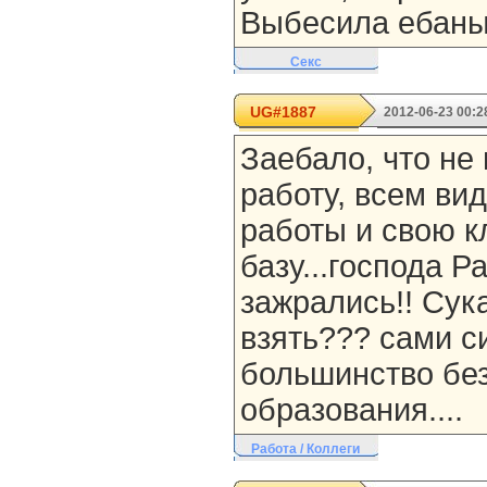
Выбесила ебаный
Секс
UG#1887
2012-06-23 00:2
Заебало, что не
работу, всем ви
работы и свою к
базу...господа Р
зажрались!! Сука
взять??? сами с
большинство бе
образования....
Работа / Коллеги