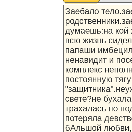
Заебало тело.за
родственники.за
думаешь:на кой 
всю жизнь сидел
папаши имбецил
ненавидит и пос
комплекс неполн
постоянную тягу
"защитника".неу
свете?не бухала
трахалась по по
потеряла девств
бАльшой любви,