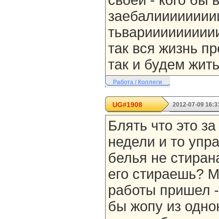
своей - кого бы 
заебалииииииии
тьвариииииииииии
так вся жизнь пр
так и будем жить
Работа / Коллеги
UG#1908
2012-07-09 16:3
Блять что это за
недели и то упр
белья не стирана
его стираешь? Ма
работы пришел - 
бы жопу из одно