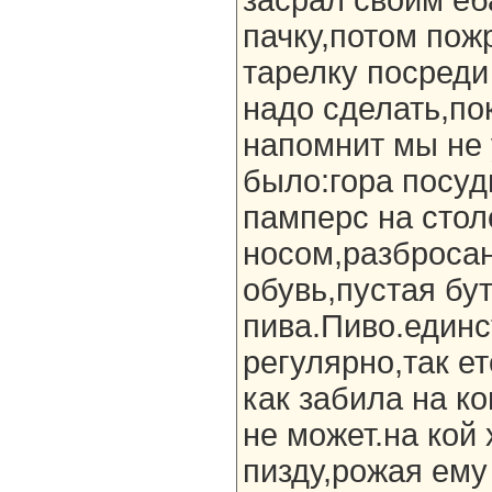
засрал своим е
пачку,потом по
тарелку посреди 
надо сделать,по
напомнит мы не 
было:гора посуд
памперс на стол
носом,разброса
обувь,пустая бу
пива.Пиво.единс
регулярно,так ет
как забила на к
не может.на кой 
пизду,рожая ему