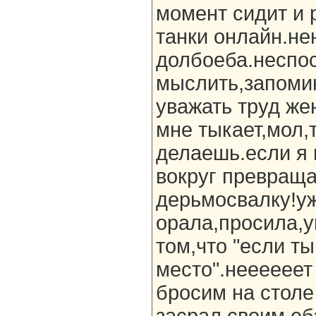
момент сидит и 
танки онлайн.не
долбоеба.неспо
мыслить,запоми
уважать труд же
мне тыкает,мол,
делаешь.если я 
вокруг превраща
дерьмосвалку!уж
орала,просила,
том,что "если ты
место".неееееет
бросим на столе