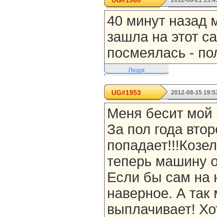
UG#1960
2012-08-21 13:4
40 минут назад м
зашла на этот са
посмеялась - по
Люди
UG#1953
2012-08-15 19:5
Меня бесит мой м
За пол года вто
попадает!!!Козел!
теперь машину о
Если бы сам на 
наверное. А так
выплачивает! Хо